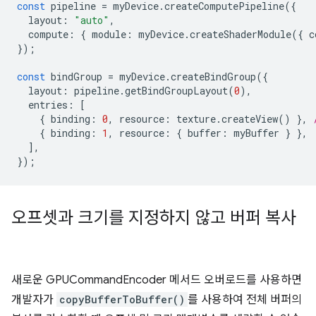
const
pipeline
=
myDevice
.
createComputePipeline
({
layout
:
"auto"
,
compute
:
{
module
:
myDevice
.
createShaderModule
({
c
});
const
bindGroup
=
myDevice
.
createBindGroup
({
layout
:
pipeline
.
getBindGroupLayout
(
0
),
entries
:
[
{
binding
:
0
,
resource
:
texture
.
createView
()
},
{
binding
:
1
,
resource
:
{
buffer
:
myBuffer
}
},
],
});
오프셋과 크기를 지정하지 않고 버퍼 복사
새로운 GPUCommandEncoder 메서드 오버로드를 사용하면
개발자가
copyBufferToBuffer()
를 사용하여 전체 버퍼의