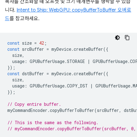
복사를 간소화할 때 오프셋 및 크기 매개변수를 생략할 수 있습
니다.
Intent to Ship: WebGPU: copyBufferToBuffer 오버로
드
를 참고하세요.
const
size
=
42
;
const
srcBuffer
=
myDevice
.
createBuffer
({
size
,
usage
:
GPUBufferUsage
.
STORAGE
|
GPUBufferUsage
.
CO
});
const
dstBuffer
=
myDevice
.
createBuffer
({
size
,
usage
:
GPUBufferUsage
.
COPY_DST
|
GPUBufferUsage
.
M
});
// Copy entire buffer.
myCommandEncoder
.
copyBufferToBuffer
(
srcBuffer
,
dstBu
// This is the same as the following.
// myCommandEncoder.copyBufferToBuffer(srcBuffer, 0,