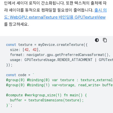
인에서 셰이더 로직이 간소화됩니다. 또한 텍스처의 출처에 따
라 셰이더를 동적으로 컴파일할 필요성이 줄어듭니다.
출시 의
도: WebGPU: externalTexture 바인딩용 GPUTextureView
를 참고하세요.
const
texture
=
myDevice
.
createTexture
({
size
:
[
42
,
42
],
format
:
navigator
.
gpu
.
getPreferredCanvasFormat
(),
usage
:
GPUTextureUsage
.
RENDER_ATTACHMENT
|
GPUTex
});
const
code
=
`
@group(0) @binding(0) var texture : texture_external
@group(0) @binding(1) var<storage, read_write> buffe
@compute @workgroup_size(1) fn main() {
  buffer = textureDimensions(texture);
}`
;