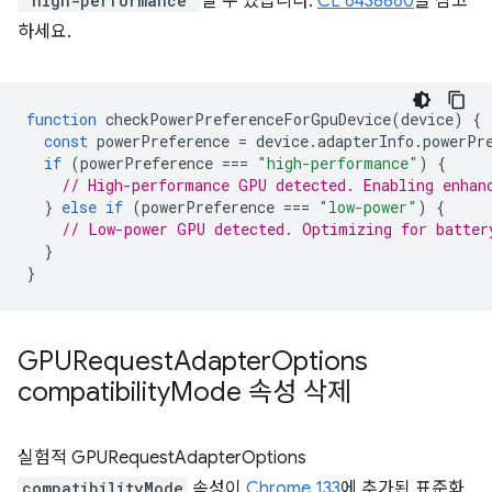
"high-performance"
일 수 있습니다.
CL 6438860
을 참고
하세요.
function
checkPowerPreferenceForGpuDevice
(
device
)
{
const
powerPreference
=
device
.
adapterInfo
.
powerPr
if
(
powerPreference
===
"high-performance"
)
{
// High-performance GPU detected. Enabling enhan
}
else
if
(
powerPreference
===
"low-power"
)
{
// Low-power GPU detected. Optimizing for batter
}
}
GPURequest
Adapter
Options
compatibility
Mode 속성 삭제
실험적 GPURequestAdapterOptions
compatibilityMode
속성이
Chrome 133
에 추가된 표준화