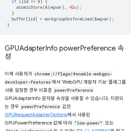
if
(
lid
==
0
)
{
atomicStore
(&(
wgvar
),
42u
);
}
buffer
[
lid
]
=
workgroupUniformLoad
(
&
wgvar
);
}
GPUAdapter
Info power
Preference 속
성
이제 사용자가
chrome://flags/#enable-webgpu-
developer-features
에서 'WebGPU 개발자 기능' 플래그를
사용 설정한 경우 비표준
powerPreference
GPUAdapterInfo 문자열 속성을 사용할 수 있습니다. 지원되
는 경우
powerPreference
값은
GPURequestAdapterOptions
에서 사용된
GPUPowerPreference 값에 따라
"low-power"
또는