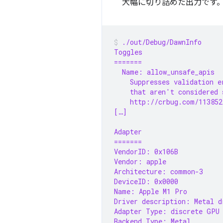
大幅に切り詰めた出力です
./out/Debug/DawnInfo
Toggles
=======
  Name: allow_unsafe_apis
    Suppresses validation e
    that aren't considered 
    http://crbug.com/113852
[…]
Adapter
=======
VendorID: 0x106B
Vendor: apple
Architecture: common-3
DeviceID: 0x0000
Name: Apple M1 Pro
Driver description: Metal d
Adapter Type: discrete GPU
Backend Type: Metal