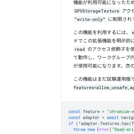
機能が利用可能になったた
GPUStorageTexture
アク
"write-only"
に制限され
この機能を利用するには、
ドでこの拡張機能を明示的
read
のアクセス修飾子を
て動作し、ワークグループ内
が使用可能になります。次
この機能はまだ試験運用版
features=allow_unsafe_a
const
feature
=
"chromium-e
const
adapter
=
await
navig
if
(
!
adapter
.
features
.
has
(
f
throw
new
Error
(
"Read-wri