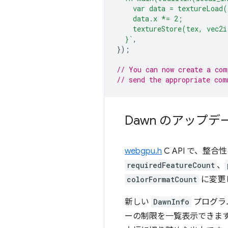
    var data = textureLoad
    data.x *= 2;
    textureStore(tex, vec2i
  }`
,
});
// You can now create a com
// send the appropriate com
Dawn のアップデ
webgpu.h
C API で、整
requiredFeatureCount
、
colorFormatCount
に変更
新しい
DawnInfo
プログラ
ーの制限を一覧表示できます