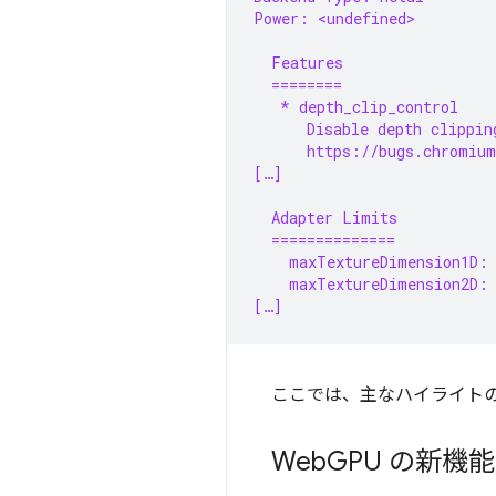
Power: <undefined>
  Features
  ========
   * depth_clip_control
      Disable depth clippin
      https://bugs.chromium
[…]
  Adapter Limits
  ==============
    maxTextureDimension1D:
    maxTextureDimension2D:
[…]
ここでは、主なハイライト
Web
GPU の新機能