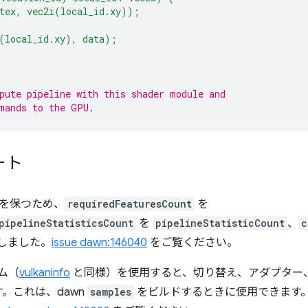
(tex, vec2i(local_id.xy));
(local_id.xy), data);
pute pipeline with this shader module and
mands to the GPU.
ート
合性を保つため、
requiredFeaturesCount
を
pipelineStatisticsCount
を
pipelineStatisticCount
、
c
しました。
issue dawn:146040
をご覧ください。
ム（
vulkaninfo
と同様）を使用すると、切り替え、アダプター
。これは、dawn
samples
をビルドするときに使用できます