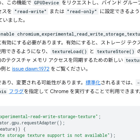
め、この機能で
GPUDevice
をリクエストし、バインド グルー
セスを
"read-write"
または
"read-only"
に設定できるよう
ていました。
enable chromium_experimental_read_write_storage_text
に有効にする必要があります。有効にすると、ストレージ テク
使用できるようになり、
textureLoad()
と
textureStore()
のテクスチャ メモリ アクセスを同期するための新しい
textu
の例と
issue dawn:1972
をご覧ください。
であり、変更される可能性があります。
標準化
されるまでは、
-
pis
フラグ
を指定して Chrome を実行することで利用できます
xperimental-read-write-storage-texture"
;
ator
.
gpu
.
requestAdapter
();
eature
))
{
te storage texture support is not available"
);