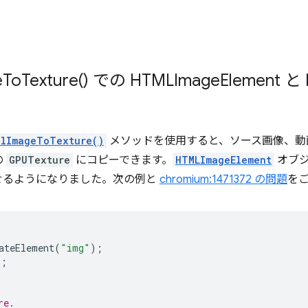
e
To
Texture(
) での HTMLImage
Element と 
alImageToTexture()
メソッドを使用すると、ソース画像、動
の
GPUTexture
にコピーできます。
HTMLImageElement
オブ
せるようになりました。次の例と
chromium:1471372 の問題
を
ateElement
(
"img"
);
"
;
re.