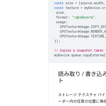
const
size
=
[
source
.
width
,
const
texture
=
myDevice
.
cr
size
,
format
:
"rgba8unorm"
,
usage
:
GPUTextureUsage
.
COPY_DS
GPUTextureUsage
.
RENDER_
GPUTextureUsage
.
TEXTURE
});
// Copies a snapshot taken 
myDevice
.
queue
.
copyExternal
読み取り
/
書き込
ト
ストレージ テクスチャ バ
ーダー内の任意の位置に保