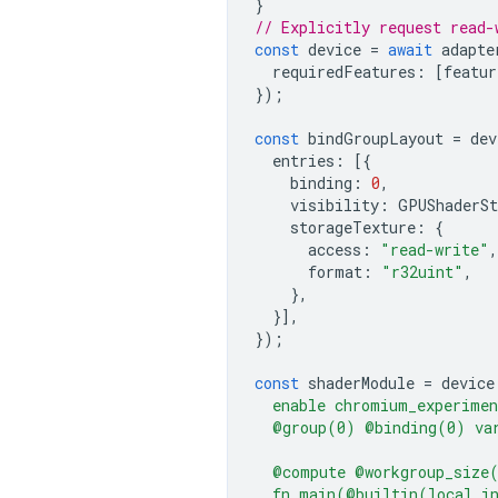
}
// Explicitly request read-
const
device
=
await
adapte
requiredFeatures
:
[
featur
});
const
bindGroupLayout
=
dev
entries
:
[{
binding
:
0
,
visibility
:
GPUShaderSt
storageTexture
:
{
access
:
"read-write"
,
format
:
"r32uint"
,
},
}],
});
const
shaderModule
=
device
  enable chromium_experimen
  @group(0) @binding(0) var
  @compute @workgroup_size
  fn main(@builtin(local_i