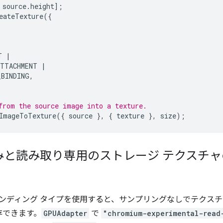
source
.
height
];
eateTexture
({
T
|
ATTACHMENT
|
_BINDING
,
from the source image into a texture.
ImageToTexture
({
source
},
{
texture
},
size
);
みと読み取り専用のストレージ テクスチ
インディング タイプを使用すると、サンプリングなしでテクス
存できます。
GPUAdapter
で
"chromium-experimental-read