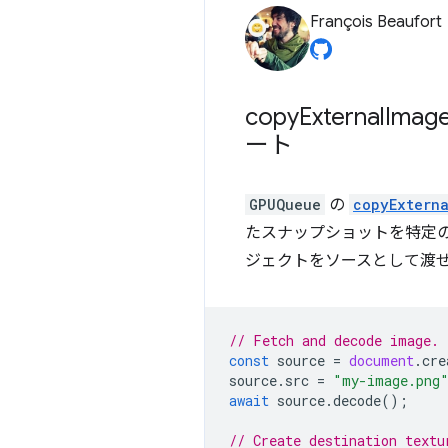
François Beaufort
copy
External
Imag
ート
GPUQueue
の
copyExtern
たスナップショットを特定
ジェクトをソースとして渡
// Fetch and decode image.
const
source
=
document
.
cre
source
.
src
=
"my-image.png
await
source
.
decode
();
// Create destination textu