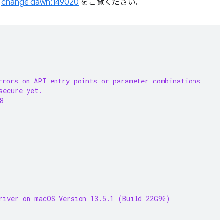
。
change dawn:149020
をご覧ください。
rrors on API entry points or parameter combinations
secure yet.
8
river on macOS Version 13.5.1 (Build 22G90)