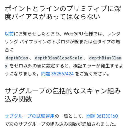
ポイントとラインのプリミティブに深
度バイアスがあってはならない
以前
にお知らせしたとおり、WebGPU 仕様では、レンダ
リング パイプラインのトポロジが線または点タイプの場
合に
depthBias
、
depthBiasSlopeScale
、
depthBiasClam
p
をゼロ以外の値に設定すると、検証エラーが発生するよ
うになりました。
問題 352567424
をご覧ください。
サブグループの包括的なスキャン組み
込み関数
サブグループの試験運用
の一環として、
問題 361330160
で次のサブグループの組み込み関数が追加されました。