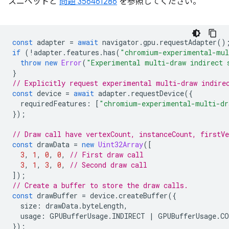
スニペットと
問題 356461286
を参照してください。
const
adapter
=
await
navigator
.
gpu
.
requestAdapter
()
if
(
!
adapter
.
features
.
has
(
"chromium-experimental-mul
throw
new
Error
(
"Experimental multi-draw indirect 
}
// Explicitly request experimental multi-draw indire
const
device
=
await
adapter
.
requestDevice
({
requiredFeatures
:
[
"chromium-experimental-multi-dr
});
// Draw call have vertexCount, instanceCount, firstV
const
drawData
=
new
Uint32Array
([
3
,
1
,
0
,
0
,
// First draw call
3
,
1
,
3
,
0
,
// Second draw call
]);
// Create a buffer to store the draw calls.
const
drawBuffer
=
device
.
createBuffer
({
size
:
drawData
.
byteLength
,
usage
:
GPUBufferUsage
.
INDIRECT
|
GPUBufferUsage
.
CO
});