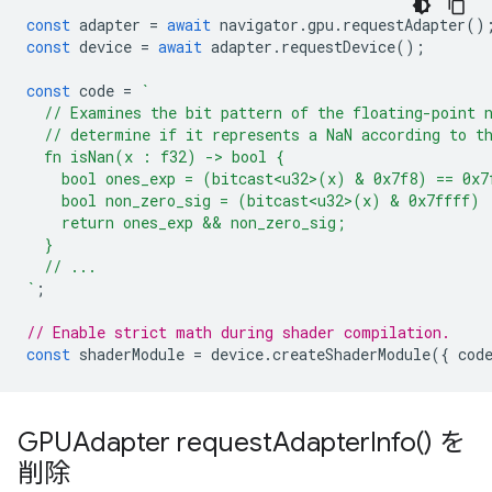
const
adapter
=
await
navigator
.
gpu
.
requestAdapter
()
const
device
=
await
adapter
.
requestDevice
();
const
code
=
`
  // Examines the bit pattern of the floating-point 
  // determine if it represents a NaN according to t
  fn isNan(x : f32) -> bool {
    bool ones_exp = (bitcast<u32>(x) & 0x7f8) == 0x7
    bool non_zero_sig = (bitcast<u32>(x) & 0x7ffff) 
    return ones_exp && non_zero_sig;
  }
  // ...
`
;
// Enable strict math during shader compilation.
const
shaderModule
=
device
.
createShaderModule
({
cod
GPUAdapter
request
Adapter
Info(
) を
削除