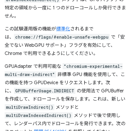
特定の領域から一度に 1 つのドローコールしか発行できま
せん。
この試験運用版の機能が
標準化
されるまで
は、
chrome://flags/#enable-unsafe-webgpu
で「安
全でない WebGPU サポート」フラグを有効にして、
Chrome で利用できるようにしてください。
GPUAdapter で利用可能な
"chromium-experimental-
multi-draw-indirect"
非標準 GPU 機能を使用して、こ
の機能を持つ GPUDevice をリクエストします。次
に、
GPUBufferUsage.INDIRECT
の使用法で GPUBuffer
を作成して、ドローコールを保存します。これは、新しい
multiDrawIndirect()
メソッドと
multiDrawIndexedIndirect()
メソッドで後で使用し
て、レンダーパス内でドローコールを発行できます。次の