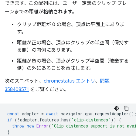
できます。この配列には、ユーザー定義のクリップ プレ
ーンまでの距離が格納されます。
クリップ距離が 0 の場合、頂点は平面上にありま
す。
距離が正の場合、頂点はクリップの半空間（保持す
る側）の内側にあります。
距離が負の場合、頂点がクリップ半空間（破棄する
側）の外にあることを意味します。
次のスニペット、
chromestatus エントリ
、
問題
358408571
をご覧ください。
const
adapter
=
await
navigator
.
gpu
.
requestAdapter
()
if
(
!
adapter
.
features
.
has
(
"clip-distances"
))
{
throw
new
Error
(
"Clip distances support is not ava
}