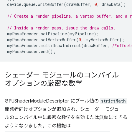
device
.
queue
.
writeBuffer
(
drawBuffer
,
0
,
drawData
);
// Create a render pipeline, a vertex buffer, and a r
// Inside a render pass, issue the draw calls.
myPassEncoder
.
setPipeline
(
myPipeline
);
myPassEncoder
.
setVertexBuffer
(
0
,
myVertexBuffer
);
myPassEncoder
.
multiDrawIndirect
(
drawBuffer
,
/*offset
myPassEncoder
.
end
();
シェーダー モジュールのコンパイル
オプションの厳密な数学
GPUShaderModuleDescriptor にブール値の
strictMath
開発者向けオプションが追加され、シェーダー モジュー
ルのコンパイル中に厳密な数学を有効または無効にできる
ようになりました。この機能は