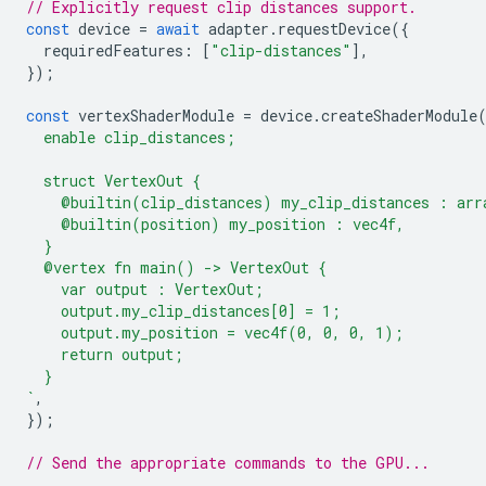
// Explicitly request clip distances support.
const
device
=
await
adapter
.
requestDevice
({
requiredFeatures
:
[
"clip-distances"
],
});
const
vertexShaderModule
=
device
.
createShaderModule
  enable clip_distances;
  struct VertexOut {
    @builtin(clip_distances) my_clip_distances : arr
    @builtin(position) my_position : vec4f,
  }
  @vertex fn main() -> VertexOut {
    var output : VertexOut;
    output.my_clip_distances[0] = 1;
    output.my_position = vec4f(0, 0, 0, 1);
    return output;
  }
`
,
});
// Send the appropriate commands to the GPU...