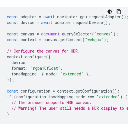
const
adapter
=
await
navigator
.
gpu
.
requestAdapter
()
const
device
=
await
adapter
.
requestDevice
();
const
canvas
=
document
.
querySelector
(
"canvas"
);
const
context
=
canvas
.
getContext
(
"webgpu"
);
// Configure the canvas for HDR.
context
.
configure
({
device
,
format
:
"rgba16float"
,
toneMapping
:
{
mode
:
"extended"
},
});
const
configuration
=
context
.
getConfiguration
();
if
(
configuration
.
toneMapping
.
mode
===
"extended"
)
{
// The browser supports HDR canvas.
// Warning! The user still needs a HDR display to 
}