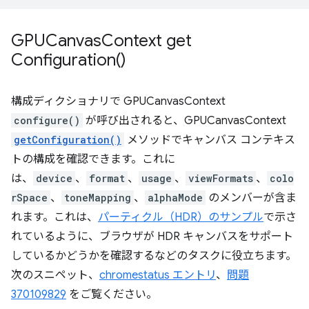
GPUCanvas
Context
get
Configuration(
)
構成ディクショナリで GPUCanvasContext
configure()
が呼び出されると、GPUCanvasContext
getConfiguration()
メソッドでキャンバス コンテキス
トの構成を確認できます。これに
は、
device
、
format
、
usage
、
viewFormats
、
colo
rSpace
、
toneMapping
、
alphaMode
のメンバーが含ま
れます。これは、
パーティクル（HDR）のサンプル
で示さ
れているように、ブラウザが HDR キャンバスをサポート
しているかどうかを確認するなどのタスクに役立ちます。
次のスニペット、
chromestatus エントリ
、
問題
370109829
をご覧ください。