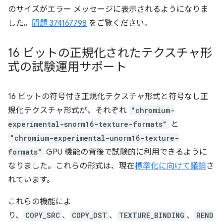
のサイズがエラー メッセージに表示されるようになりま
した。
問題 374167798
をご覧ください。
16 ビットの正規化されたテクスチャ形
式の試験運用サポート
16 ビットの符号付き正規化テクスチャ形式と符号なし正
規化テクスチャ形式が、それぞれ
"chromium-
experimental-snorm16-texture-formats"
と
"chromium-experimental-unorm16-texture-
formats"
GPU 機能の背後で試験的に利用できるように
なりました。これらの形式は、現在
標準化に向けて議論
さ
れています。
これらの機能によ
り、
COPY_SRC
、
COPY_DST
、
TEXTURE_BINDING
、
REND