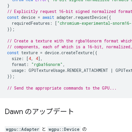
}
// Explicitly request 16-bit signed normalized forma
const
device
=
await
adapter
.
requestDevice
({
requiredFeatures
:
[
"chromium-experimental-snorm16-
});
// Create a texture with the rgba16snorm format whic
// components, each of which is a 16-bit, normalized
const
texture
=
device
.
createTexture
({
size
:
[
4
,
4
],
format
:
"rgba16snorm"
,
usage
:
GPUTextureUsage
.
RENDER_ATTACHMENT
|
GPUTex
});
// Send the appropriate commands to the GPU...
Dawn のアップデート
wgpu::Adapter
と
wgpu::Device
の