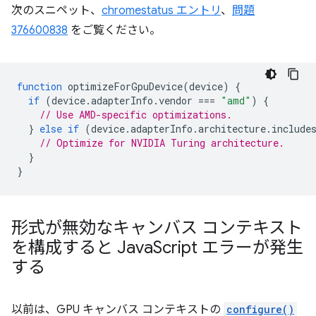
次のスニペット、
chromestatus エントリ
、
問題
376600838
をご覧ください。
function
optimizeForGpuDevice
(
device
)
{
if
(
device
.
adapterInfo
.
vendor
===
"amd"
)
{
// Use AMD-specific optimizations.
}
else
if
(
device
.
adapterInfo
.
architecture
.
include
// Optimize for NVIDIA Turing architecture.
}
}
形式が無効なキャンバス コンテキスト
を構成すると Java
Script エラーが発生
する
以前は、GPU キャンバス コンテキストの
configure()