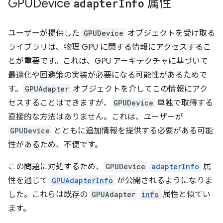
GPUDevice
adapter
Info
属性
ユーザーが提供した
GPUDevice
オブジェクトを受け取る
ライブラリは、物理 GPU に関する情報にアクセスするこ
とが重要です。これは、GPU アーキテクチャに基づいて
最適化や回避策の実装が必要になる可能性があるためで
す。
GPUAdapter
オブジェクトを介してこの情報にアク
セスすることはできますが、
GPUDevice
単独で取得する
直接的な方法はありません。これは、ユーザーが
GPUDevice
とともに追加情報を提供する必要がある可能
性があるため、不便です。
この問題に対処するため、
GPUDevice
adapterInfo
属
性を通じて
GPUAdapterInfo
が公開されるようになりま
した。これらは既存の
GPUAdapter
info
属性と似てい
ます。