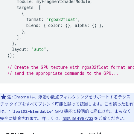
module
:
myFragmentShaderModule
,
targets
:
[
{
format
:
"rgba32float"
,
blend
:
{
color
:
{},
alpha
:
{}
},
},
],
},
layout
:
"auto"
,
});
// Create the GPU texture with rgba32float format an
// send the appropriate commands to the GPU...
注:
Chrome は、浮動小数点フィルタリングをサポートするテクス
チャ タイプをすべてブレンド可能と誤って認識します。この誤った動作
は、
GPU 機能で段階的に廃止され、まもなく
"float32-blendable"
完全に排除されます。詳しくは、
問題 364987733
をご覧ください。