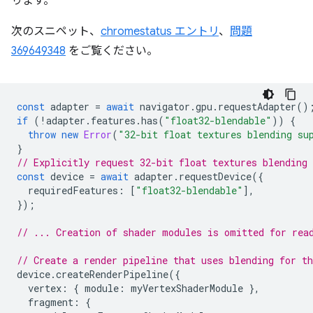
ります。
次のスニペット、
chromestatus エントリ
、
問題
369649348
をご覧ください。
const
adapter
=
await
navigator
.
gpu
.
requestAdapter
()
if
(
!
adapter
.
features
.
has
(
"float32-blendable"
))
{
throw
new
Error
(
"32-bit float textures blending su
}
// Explicitly request 32-bit float textures blending 
const
device
=
await
adapter
.
requestDevice
({
requiredFeatures
:
[
"float32-blendable"
],
});
// ... Creation of shader modules is omitted for rea
// Create a render pipeline that uses blending for t
device
.
createRenderPipeline
({
vertex
:
{
module
:
myVertexShaderModule
},
fragment
:
{