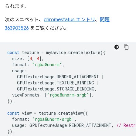
られます。
次のスニペット、
chromestatus エントリ
、
問題
363903526
をご覧ください。
const
texture
=
myDevice
.
createTexture
({
size
:
[
4
,
4
],
format
:
"rgba8unorm"
,
usage
:
GPUTextureUsage
.
RENDER_ATTACHMENT
|
GPUTextureUsage
.
TEXTURE_BINDING
|
GPUTextureUsage
.
STORAGE_BINDING
,
viewFormats
:
[
"rgba8unorm-srgb"
],
});
const
view
=
texture
.
createView
({
format
:
'rgba8unorm-srgb'
,
usage
:
GPUTextureUsage
.
RENDER_ATTACHMENT
,
// Restr
});