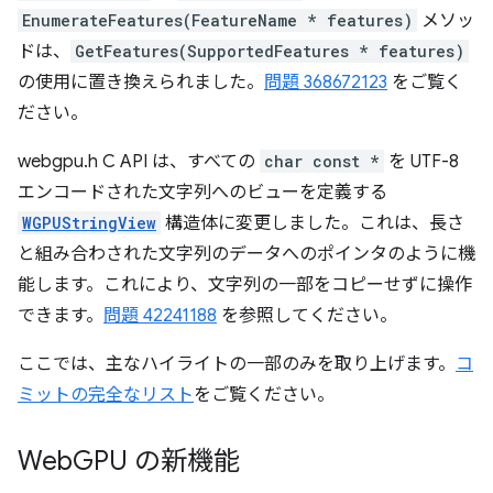
EnumerateFeatures(FeatureName * features)
メソッ
ドは、
GetFeatures(SupportedFeatures * features)
の使用に置き換えられました。
問題 368672123
をご覧く
ださい。
webgpu.h C API は、すべての
char const *
を UTF-8
エンコードされた文字列へのビューを定義する
WGPUStringView
構造体に変更しました。これは、長さ
と組み合わされた文字列のデータへのポインタのように機
能します。これにより、文字列の一部をコピーせずに操作
できます。
問題 42241188
を参照してください。
ここでは、主なハイライトの一部のみを取り上げます。
コ
ミットの完全なリスト
をご覧ください。
Web
GPU の新機能