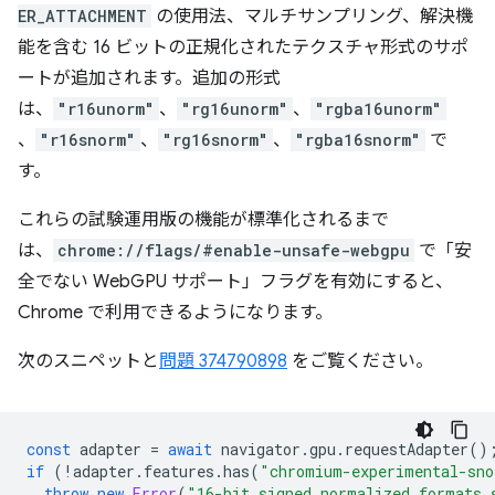
ER_ATTACHMENT
の使用法、マルチサンプリング、解決機
能を含む 16 ビットの正規化されたテクスチャ形式のサポ
ートが追加されます。追加の形式
は、
"r16unorm"
、
"rg16unorm"
、
"rgba16unorm"
、
"r16snorm"
、
"rg16snorm"
、
"rgba16snorm"
で
す。
これらの試験運用版の機能が標準化されるまで
は、
chrome://flags/#enable-unsafe-webgpu
で「安
全でない WebGPU サポート」フラグを有効にすると、
Chrome で利用できるようになります。
次のスニペットと
問題 374790898
をご覧ください。
const
adapter
=
await
navigator
.
gpu
.
requestAdapter
()
if
(
!
adapter
.
features
.
has
(
"chromium-experimental-sno
throw
new
Error
(
"16-bit signed normalized formats 