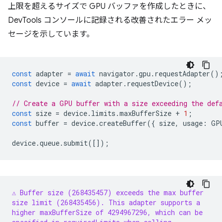
上限を超えるサイズで GPU バッファを作成したときに、
DevTools コンソールに記録される改善されたエラー メッ
セージを示しています。
const
adapter
=
await
navigator
.
gpu
.
requestAdapter
()
const
device
=
await
adapter
.
requestDevice
();
// Create a GPU buffer with a size exceeding the def
const
size
=
device
.
limits
.
maxBufferSize
+
1
;
const
buffer
=
device
.
createBuffer
({
size
,
usage
:
GP
device
.
queue
.
submit
([]);
⚠️ Buffer size (268435457) exceeds the max buffer
size limit (268435456). This adapter supports a
higher maxBufferSize of 4294967296, which can be