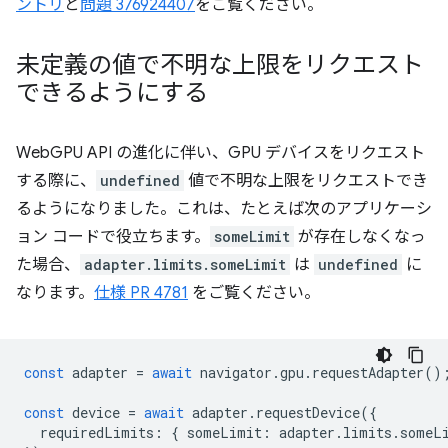
ントリ
と
問題 376924407
をご覧ください。
未定義の値で不明な上限をリクエスト
できるようにする
WebGPU API の進化に伴い、GPU デバイスをリクエスト
する際に、
undefined
値で不明な上限をリクエストでき
るようになりました。これは、たとえば次のアプリケーシ
ョン コードで役立ちます。
someLimit
が存在しなくなっ
た場合、
adapter.limits.someLimit
は
undefined
に
なります。
仕様 PR 4781
をご覧ください。
const
adapter
=
await
navigator
.
gpu
.
requestAdapter
()
const
device
=
await
adapter
.
requestDevice
({
requiredLimits
:
{
someLimit
:
adapter
.
limits
.
someL