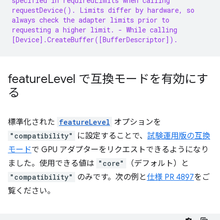
specified in requiredLimits when calling
requestDevice(). Limits differ by hardware, so
always check the adapter limits prior to
requesting a higher limit.
- While calling
[Device].CreateBuffer([BufferDescriptor]).
feature
Level で互換モードを有効にす
る
標準化された
featureLevel
オプションを
"compatibility"
に設定することで、
試験運用版の互換
モード
で GPU アダプターをリクエストできるようになり
ました。使用できる値は
"core"
（デフォルト）と
"compatibility"
のみです。次の例と
仕様 PR 4897
をご
覧ください。