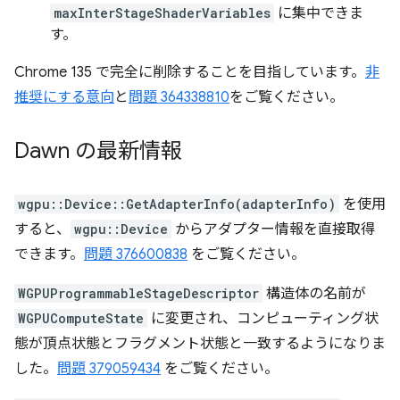
maxInterStageShaderVariables
に集中できま
す。
Chrome 135 で完全に削除することを目指しています。
非
推奨にする意向
と
問題 364338810
をご覧ください。
Dawn の最新情報
wgpu::Device::GetAdapterInfo(adapterInfo)
を使用
すると、
wgpu::Device
からアダプター情報を直接取得
できます。
問題 376600838
をご覧ください。
WGPUProgrammableStageDescriptor
構造体の名前が
WGPUComputeState
に変更され、コンピューティング状
態が頂点状態とフラグメント状態と一致するようになりま
した。
問題 379059434
をご覧ください。