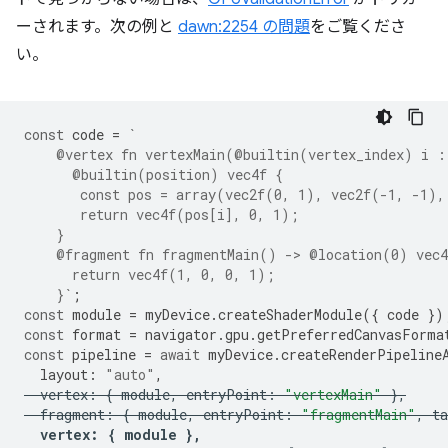
ーされます。次の例と
dawn:2254 の問題
をご覧くださ
い。
const
code
=
`
    @vertex fn vertexMain(@builtin(vertex_index) i :
      @builtin(position) vec4f {
       const pos = array(vec2f(0, 1), vec2f(-1, -1),
       return vec4f(pos[i], 0, 1);
    }
    @fragment fn fragmentMain() -> @location(0) vec4
      return vec4f(1, 0, 0, 1);
    }`
;
const
module
=
myDevice
.
createShaderModule
({
code
})
const
format
=
navigator
.
gpu
.
getPreferredCanvasForma
const
pipeline
=
await
myDevice
.
createRenderPipeline
layout
:
"auto"
,
vertex
:
{
module
,
entryPoint
:
"vertexMain"
},
fragment
:
{
module
,
entryPoint
:
"fragmentMain"
,
ta
vertex
:
{
module
},