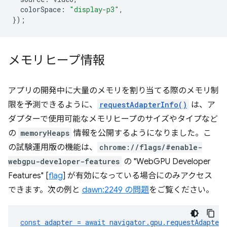
colorSpace
:
"display-p3"
,
});
メモリヒープ情報
アプリの開発中に大量のメモリを割り当てる際のメモリ制
限を予測できるように、
requestAdapterInfo()
は、ア
ダプターで使用可能なメモリヒープのサイズやタイプなど
の
memoryHeaps
情報を公開するようになりました。こ
の試験運用版の機能は、
chrome://flags/#enable-
webgpu-developer-features
の "WebGPU Developer
Features" [
flag
] が有効になっている場合にのみアクセス
できます。次の例と
dawn:2249 の問題
をご覧ください。
const
adapter
=
await
navigator
.
gpu
.
requestAdapter