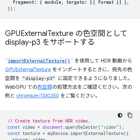
fragment
:
{
module
,
targets
:
[{
format
}]
},
});
GPUExternal
Texture の色空間として
display-p3 をサポートする
`
importExternalTexture()
` を使用して HDR 動画から
GPUExternalTexture
をインポートするときに、宛先の色
空間を
"display-p3"
に設定できるようになりました。
WebGPU での
色空間
の処理方法をご確認ください。次の
例と
chromium:1330250
をご覧ください。
// Create texture from HDR video.
const
video
=
document
.
querySelector
(
"video"
);
const
texture
=
myDevice
.
importExternalTexture
({
source
:
video
,