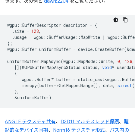
きます。次の例と
dawn:2204
をご覧ください。
wgpu
::
BufferDescriptor
descriptor
=
{
.
size
=
128
,
.
usage
=
wgpu
::
BufferUsage
::
MapWrite
|
wgpu
::
Buffe
};
wgpu
::
Buffer
uniformBuffer
=
device
.
CreateBuffer
(
&
de
uniformBuffer
.
MapAsync
(
wgpu
::
MapMode
::
Write
,
0
,
128
,
[](
WGPUBufferMapAsyncStatus
status
,
void
*
userdat
{
wgpu
::
Buffer
*
buffer
=
static_cast<wgpu
::
Buffe
memcpy
(
buffer
-
>
GetMappedRange
(),
data
,
sizeof
(
},
&
uniformBuffer
);
ANGLE テクスチャ共有
、
D3D11 マルチスレッド保護
、
暗
黙的なデバイス同期
、
Norm16 テクスチャ形式
、
パス内の