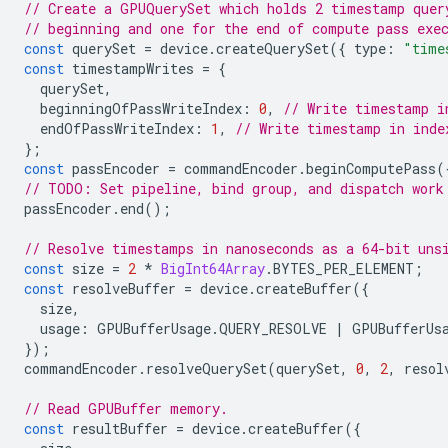
// Create a GPUQuerySet which holds 2 timestamp quer
// beginning and one for the end of compute pass exe
const
querySet
=
device
.
createQuerySet
({
type
:
"time
const
timestampWrites
=
{
querySet
,
beginningOfPassWriteIndex
:
0
,
// Write timestamp i
endOfPassWriteIndex
:
1
,
// Write timestamp in inde
};
const
passEncoder
=
commandEncoder
.
beginComputePass
(
// TODO: Set pipeline, bind group, and dispatch work
passEncoder
.
end
();
// Resolve timestamps in nanoseconds as a 64-bit uns
const
size
=
2
*
BigInt64Array
.
BYTES_PER_ELEMENT
;
const
resolveBuffer
=
device
.
createBuffer
({
size
,
usage
:
GPUBufferUsage
.
QUERY_RESOLVE
|
GPUBufferUs
});
commandEncoder
.
resolveQuerySet
(
querySet
,
0
,
2
,
resol
// Read GPUBuffer memory.
const
resultBuffer
=
device
.
createBuffer
({