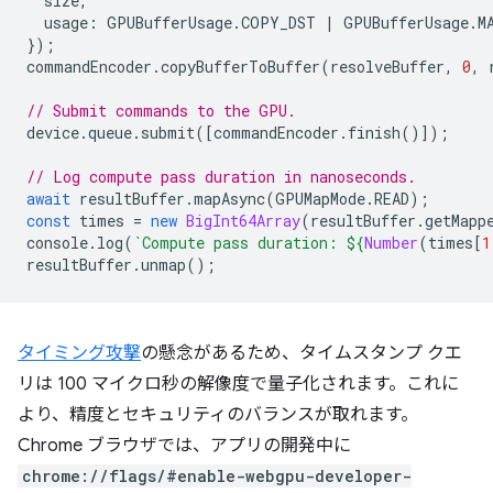
size
,
usage
:
GPUBufferUsage
.
COPY_DST
|
GPUBufferUsage
.
M
});
commandEncoder
.
copyBufferToBuffer
(
resolveBuffer
,
0
,
// Submit commands to the GPU.
device
.
queue
.
submit
([
commandEncoder
.
finish
()]);
// Log compute pass duration in nanoseconds.
await
resultBuffer
.
mapAsync
(
GPUMapMode
.
READ
);
const
times
=
new
BigInt64Array
(
resultBuffer
.
getMapp
console
.
log
(
`Compute pass duration: 
${
Number
(
times
[
1
resultBuffer
.
unmap
();
タイミング攻撃
の懸念があるため、タイムスタンプ クエ
リは 100 マイクロ秒の解像度で量子化されます。これに
より、精度とセキュリティのバランスが取れます。
Chrome ブラウザでは、アプリの開発中に
chrome://flags/#enable-webgpu-developer-