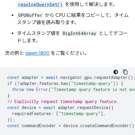
resolveQuerySet()
を使用して解決します。
GPUBuffer
から CPU に結果をコピーして、タイム
スタンプ値を読み取ります。
タイムスタンプ値を
BigInt64Array
としてデコー
ドします。
次の例と
dawn:1800
をご覧ください。
const
adapter
=
await
navigator
.
gpu
.
requestAdapter
()
if
(
!
adapter
.
features
.
has
(
"timestamp-query"
))
{
throw
new
Error
(
"Timestamp query feature is not av
}
// Explicitly request timestamp query feature.
const
device
=
await
adapter
.
requestDevice
({
requiredFeatures
:
[
"timestamp-query"
],
});
const
commandEncoder
=
device
.
createCommandEncoder
()