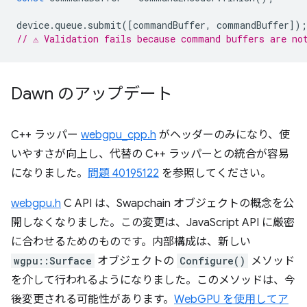
device
.
queue
.
submit
([
commandBuffer
,
commandBuffer
]);
// ⚠️ Validation fails because command buffers are no
Dawn のアップデート
C++ ラッパー
webgpu_cpp.h
がヘッダーのみになり、使
いやすさが向上し、代替の C++ ラッパーとの統合が容易
になりました。
問題 40195122
を参照してください。
webgpu.h
C API は、Swapchain オブジェクトの概念を公
開しなくなりました。この変更は、JavaScript API に厳密
に合わせるためのものです。内部構成は、新しい
wgpu::Surface
オブジェクトの
Configure()
メソッド
を介して行われるようになりました。このメソッドは、今
後変更される可能性があります。
WebGPU を使用してア