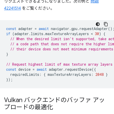
リクエストできるようになりました。次の例と
問題
42241514
をご覧ください。
const
adapter
=
await
navigator
.
gpu
.
requestAdapter
()
if
(
adapter
.
limits
.
maxTextureArrayLayers
 < 
30
)
{
// When the desired limit isn't supported, take ac
// a code path that does not require the higher li
// their device does not meet minimum requirements
}
// Request highest limit of max texture array layers
const
device
=
await
adapter
.
requestDevice
({
requiredLimits
:
{
maxTextureArrayLayers
:
2048
}
});
Vulkan バックエンドのバッファ アッ
プロードの最適化