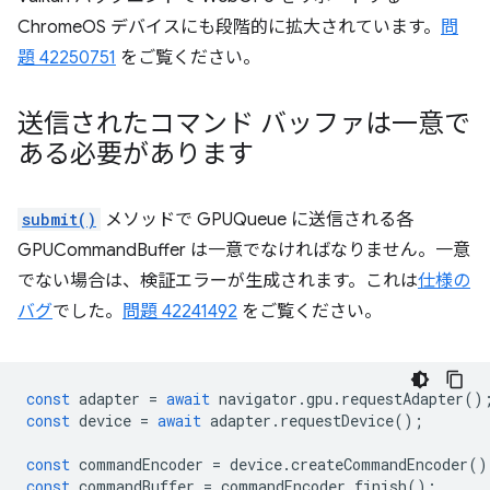
ChromeOS デバイスにも段階的に拡大されています。
問
題 42250751
をご覧ください。
送信されたコマンド バッファは一意で
ある必要があります
submit()
メソッドで GPUQueue に送信される各
GPUCommandBuffer は一意でなければなりません。一意
でない場合は、検証エラーが生成されます。これは
仕様の
バグ
でした。
問題 42241492
をご覧ください。
const
adapter
=
await
navigator
.
gpu
.
requestAdapter
()
const
device
=
await
adapter
.
requestDevice
();
const
commandEncoder
=
device
.
createCommandEncoder
()
const
commandBuffer
=
commandEncoder
.
finish
();