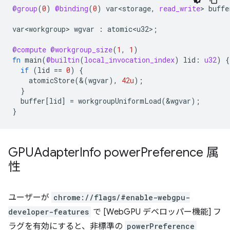
@group
(
0
)
@binding
(
0
)
var<storage
,
read_write
>
buffe
var<workgroup>
wgvar
:
atomic<u32>
;
@compute
@workgroup_size
(
1
,
1
)
fn
main
(
@builtin
(
local_invocation_index
)
lid
:
u32
)
{
if
(
lid
==
0
)
{
atomicStore
(&(
wgvar
),
42u
);
}
buffer
[
lid
]
=
workgroupUniformLoad
(
&
wgvar
);
}
GPUAdapter
Info power
Preference 属
性
ユーザーが
chrome://flags/#enable-webgpu-
developer-features
で [WebGPU デベロッパー機能] フ
ラグを有効にすると、非標準の
powerPreference