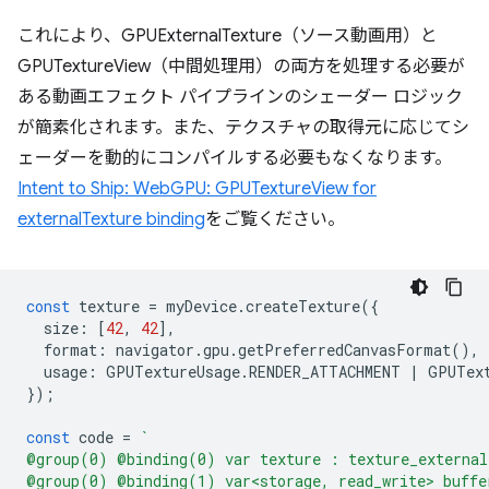
これにより、GPUExternalTexture（ソース動画用）と
GPUTextureView（中間処理用）の両方を処理する必要が
ある動画エフェクト パイプラインのシェーダー ロジック
が簡素化されます。また、テクスチャの取得元に応じてシ
ェーダーを動的にコンパイルする必要もなくなります。
Intent to Ship: WebGPU: GPUTextureView for
externalTexture binding
をご覧ください。
const
texture
=
myDevice
.
createTexture
({
size
:
[
42
,
42
],
format
:
navigator
.
gpu
.
getPreferredCanvasFormat
(),
usage
:
GPUTextureUsage
.
RENDER_ATTACHMENT
|
GPUTex
});
const
code
=
`
@group(0) @binding(0) var texture : texture_external
@group(0) @binding(1) var<storage, read_write> buffe