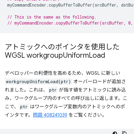
myCommandEncoder
.
copyBufferToBuffer
(
srcBuffer
,
dstBu
// This is the same as the following.
// myCommandEncoder.copyBufferToBuffer(srcBuffer, 0,
アトミックへのポインタを使用した
WGSL workgroup
Uniform
Load
デベロッパーの利便性を高めるため、WGSL に新しい
workgroupUniformLoad(ptr)
オーバーロードが追加さ
れました。これは、
ptr
が指す値をアトミックに読み込
み、ワークグループ内のすべての呼び出しに返します。こ
こで、
ptr
はワークグループ変数内のアトミックへのポ
インタです。
問題 408241039
をご覧ください。