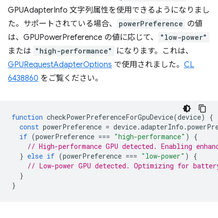
GPUAdapterInfo 文字列属性を使用できるようになりまし
た。サポートされている場合、
powerPreference
の値
は、GPUPowerPreference の値に応じて、
"low-power"
または
"high-performance"
になります。これは、
GPURequestAdapterOptions
で使用されました。
CL
6438860
をご覧ください。
function
checkPowerPreferenceForGpuDevice
(
device
)
{
const
powerPreference
=
device
.
adapterInfo
.
powerPr
if
(
powerPreference
===
"high-performance"
)
{
// High-performance GPU detected. Enabling enhan
}
else
if
(
powerPreference
===
"low-power"
)
{
// Low-power GPU detected. Optimizing for batter
}
}