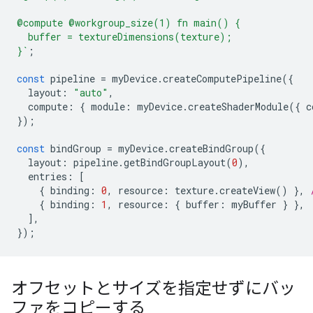
@compute @workgroup_size(1) fn main() {
  buffer = textureDimensions(texture);
}`
;
const
pipeline
=
myDevice
.
createComputePipeline
({
layout
:
"auto"
,
compute
:
{
module
:
myDevice
.
createShaderModule
({
c
});
const
bindGroup
=
myDevice
.
createBindGroup
({
layout
:
pipeline
.
getBindGroupLayout
(
0
),
entries
:
[
{
binding
:
0
,
resource
:
texture
.
createView
()
},
{
binding
:
1
,
resource
:
{
buffer
:
myBuffer
}
},
],
});
オフセットとサイズを指定せずにバッ
ファをコピーする