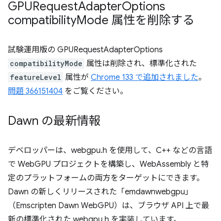
GPURequest
Adapter
Options
compatibility
Mode 属性を削除する
試験運用版の GPURequestAdapterOptions
compatibilityMode
属性は削除され、標準化された
featureLevel
属性が
Chrome 133 で追加されました
。
問題 366151404
をご覧ください。
Dawn の最新情報
デベロッパーは、webgpu.h を使用して、C++ などの言語
で WebGPU プロジェクトを構築し、WebAssembly と特
定のプラットフォームの両方をターゲットにできます。
Dawn の新しくリリースされた「emdawnwebgpu」
（Emscripten Dawn WebGPU）は、ブラウザ API 上で最
新の標準化された webgpu.h を実装しています。