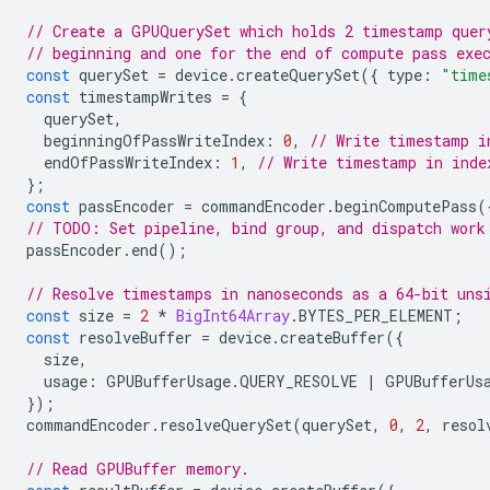
// Create a GPUQuerySet which holds 2 timestamp quer
// beginning and one for the end of compute pass exe
const
querySet
=
device
.
createQuerySet
({
type
:
"time
const
timestampWrites
=
{
querySet
,
beginningOfPassWriteIndex
:
0
,
// Write timestamp i
endOfPassWriteIndex
:
1
,
// Write timestamp in inde
};
const
passEncoder
=
commandEncoder
.
beginComputePass
(
// TODO: Set pipeline, bind group, and dispatch work
passEncoder
.
end
();
// Resolve timestamps in nanoseconds as a 64-bit uns
const
size
=
2
*
BigInt64Array
.
BYTES_PER_ELEMENT
;
const
resolveBuffer
=
device
.
createBuffer
({
size
,
usage
:
GPUBufferUsage
.
QUERY_RESOLVE
|
GPUBufferUs
});
commandEncoder
.
resolveQuerySet
(
querySet
,
0
,
2
,
resol
// Read GPUBuffer memory.