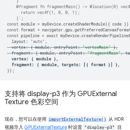
    }
    @fragment fn fragmentMain() -> @location(0) vec4
      return vec4f(1, 0, 0, 1);
    }`
;
const
module
=
myDevice
.
createShaderModule
({
code
})
const
format
=
navigator
.
gpu
.
getPreferredCanvasForma
const
pipeline
=
await
myDevice
.
createRenderPipeline
layout
:
"auto"
,
vertex
:
{
module
,
entryPoint
:
"vertexMain"
},
fragment
:
{
module
,
entryPoint
:
"fragmentMain"
,
ta
vertex
:
{
module
},
fragment
:
{
module
,
targets
:
[{
format
}]
},
});
支持将 display-p3 作为 GPUExternal
Texture 色彩空间
现在，您可以在使用
importExternalTexture()
从 HDR
视频导入
GPUExternalTexture
时设置
"display-p3"
目