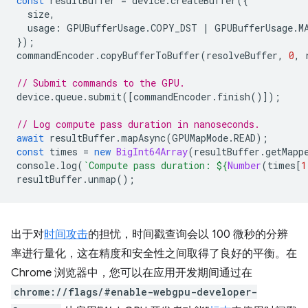
const
resultBuffer
=
device
.
createBuffer
({
size
,
usage
:
GPUBufferUsage
.
COPY_DST
|
GPUBufferUsage
.
M
});
commandEncoder
.
copyBufferToBuffer
(
resolveBuffer
,
0
,
// Submit commands to the GPU.
device
.
queue
.
submit
([
commandEncoder
.
finish
()]);
// Log compute pass duration in nanoseconds.
await
resultBuffer
.
mapAsync
(
GPUMapMode
.
READ
);
const
times
=
new
BigInt64Array
(
resultBuffer
.
getMapp
console
.
log
(
`Compute pass duration: 
${
Number
(
times
[
1
resultBuffer
.
unmap
();
出于对
时间攻击
的担忧，时间戳查询会以 100 微秒的分辨
率进行量化，这在精度和安全性之间取得了良好的平衡。在
Chrome 浏览器中，您可以在应用开发期间通过在
chrome://flags/#enable-webgpu-developer-