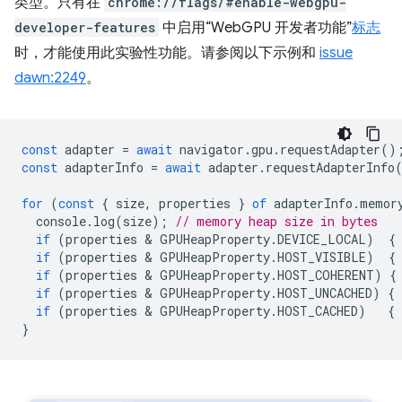
类型。只有在
chrome://flags/#enable-webgpu-
developer-features
中启用“WebGPU 开发者功能”
标志
时，才能使用此实验性功能。请参阅以下示例和
issue
dawn:2249
。
const
adapter
=
await
navigator
.
gpu
.
requestAdapter
()
const
adapterInfo
=
await
adapter
.
requestAdapterInfo
for
(
const
{
size
,
properties
}
of
adapterInfo
.
memor
console
.
log
(
size
);
// memory heap size in bytes
if
(
properties
 & 
GPUHeapProperty
.
DEVICE_LOCAL
)
{
if
(
properties
 & 
GPUHeapProperty
.
HOST_VISIBLE
)
{
if
(
properties
 & 
GPUHeapProperty
.
HOST_COHERENT
)
{
if
(
properties
 & 
GPUHeapProperty
.
HOST_UNCACHED
)
{
if
(
properties
 & 
GPUHeapProperty
.
HOST_CACHED
)
{
}