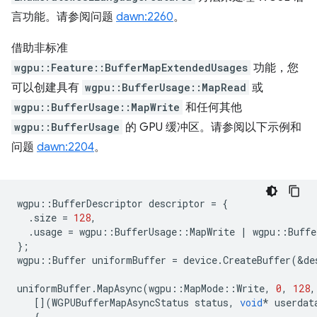
言功能。请参阅问题
dawn:2260
。
借助非标准
wgpu::Feature::BufferMapExtendedUsages
功能，您
可以创建具有
wgpu::BufferUsage::MapRead
或
wgpu::BufferUsage::MapWrite
和任何其他
wgpu::BufferUsage
的 GPU 缓冲区。请参阅以下示例和
问题
dawn:2204
。
wgpu
::
BufferDescriptor
descriptor
=
{
.
size
=
128
,
.
usage
=
wgpu
::
BufferUsage
::
MapWrite
|
wgpu
::
Buffe
};
wgpu
::
Buffer
uniformBuffer
=
device
.
CreateBuffer
(
&
de
uniformBuffer
.
MapAsync
(
wgpu
::
MapMode
::
Write
,
0
,
128
,
[](
WGPUBufferMapAsyncStatus
status
,
void
*
userdat
{