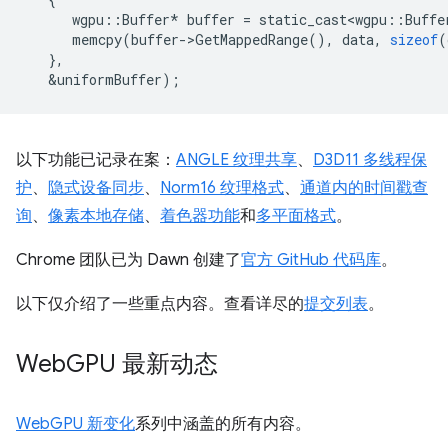
wgpu
::
Buffer
*
buffer
=
static_cast<wgpu
::
Buffe
memcpy
(
buffer
-
>
GetMappedRange
(),
data
,
sizeof
(
},
&
uniformBuffer
);
以下功能已记录在案：
ANGLE 纹理共享
、
D3D11 多线程保
护
、
隐式设备同步
、
Norm16 纹理格式
、
通道内的时间戳查
询
、
像素本地存储
、
着色器功能
和
多平面格式
。
Chrome 团队已为 Dawn 创建了
官方 GitHub 代码库
。
以下仅介绍了一些重点内容。查看详尽的
提交列表
。
Web
GPU 最新动态
WebGPU 新变化
系列中涵盖的所有内容。