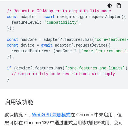
// Request a GPUAdapter in compatibility mode
const
adapter
=
await
navigator
.
gpu
.
requestAdapter
({
featureLevel
:
"compatibility"
,
});
const
hasCore
=
adapter
?
.
features
.
has
(
"core-features
const
device
=
await
adapter
?
.
requestDevice
({
requiredFeatures
:
(
hasCore
?
[
"core-features-and-l
});
if
(
device
?
.
features
.
has
(
"core-features-and-limits"
)
// Compatibility mode restrictions will apply
}
启用该功能
默认情况下，
WebGPU 兼容模式
在 Chrome 中未启用，但
您可以在 Chrome 139 中通过显式启用该功能来试用。您可