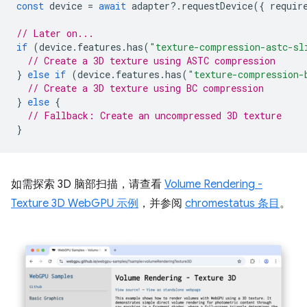
const
device
=
await
adapter
?
.
requestDevice
({
requir
// Later on...
if
(
device
.
features
.
has
(
"texture-compression-astc-sl
// Create a 3D texture using ASTC compression
}
else
if
(
device
.
features
.
has
(
"texture-compression-
// Create a 3D texture using BC compression
}
else
{
// Fallback: Create an uncompressed 3D texture
}
如需探索 3D 脑部扫描，请查看
Volume Rendering -
Texture 3D WebGPU 示例
，并参阅
chromestatus 条目
。