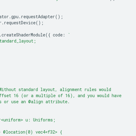
ator
.
gpu
.
requestAdapter
();
r
.
requestDevice
();
.
createShaderModule
({
code
:
`
tandard_layout;
Without standard layout, alignment rules would
ffset 16 (or a multiple of 16), and you would have
s or use an @align attribute.
r<uniform> u: Uniforms;
> @location(0) vec4<f32> {