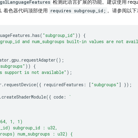
gslLanguageFeatures
检测此语言扩展的功能。建议使用 requi
L 着色器代码顶部使用
requires subgroup_id;
。请参阅以下
uageFeatures
.
has
(
"subgroup_id"
))
{
group_id and num_subgroups built-in values are not avai
ator
.
gpu
.
requestAdapter
();
"subgroups"
))
{
s support is not available"
);
r
.
requestDevice
({
requiredFeatures
:
[
"subgroups"
]
});
.
createShaderModule
({
code
:
`
(64, 1, 1)
p_id) subgroup_id : u32,
groups) num_subgroups : u32) {