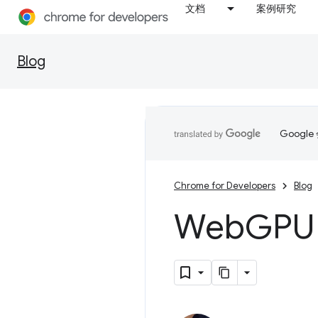
文档
案例研究
Blog
Goog
Chrome for Developers
Blog
Web
GPU