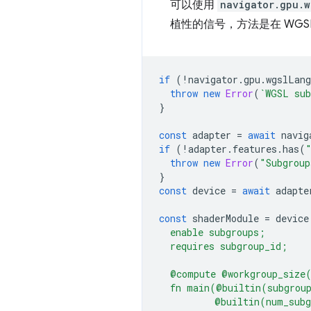
可以使用
navigator.gpu.w
植性的信号，方法是在 WGS
if
(
!
navigator
.
gpu
.
wgslLang
throw
new
Error
(
`WGSL sub
}
const
adapter
=
await
navig
if
(
!
adapter
.
features
.
has
(
throw
new
Error
(
"Subgroup
}
const
device
=
await
adapte
const
shaderModule
=
device
  enable subgroups;
  requires subgroup_id;
  @compute @workgroup_size
  fn main(@builtin(subgrou
          @builtin(num_sub