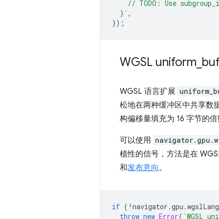
    // TODO: Use subgroup_i
  }`
,
});
WGSL uniform
_
buf
WGSL 语言扩展
uniform_b
松地在两种缓冲区中共享数据
构偏移量填充为 16 字节的
可以使用
navigator.gpu.w
植性的信号，方法是在 WGS
和
发布意向
。
if
(
!
navigator
.
gpu
.
wgslLang
throw
new
Error
(
`WGSL uni