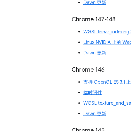
Dawn 更新
Chrome 147-148
WGSL linear_indexin
Linux NVIDIA 上的 W
Dawn 更新
Chrome 146
支持 OpenGL ES 3.
临时附件
WGSL texture_and_s
Dawn 更新
Chrome 145