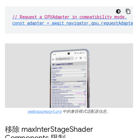
// Request a GPUAdapter in compatibility mode.
const
adapter
=
await
navigator
.
gpu
.
requestAdapter
webgpureport.org
中的兼容模式适配器信息。
移除 max
Inter
Stage
Shader
Components 限制