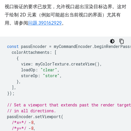
视口验证的要求已放宽，允许视口超出渲染目标边界。这对
于绘制 2D 元素（例如可能超出当前视口的界面）尤其有
用。请参阅
问题 390162929
。
const
passEncoder
=
myCommandEncoder
.
beginRenderPass
colorAttachments
:
[
{
view
:
myColorTexture
.
createView
(),
loadOp
:
"clear"
,
storeOp
:
"store"
,
},
],
});
// Set a viewport that extends past the render targe
// in all directions.
passEncoder
.
setViewport
(
/*x=*/
-
8
,
/*y=*/
-
8
,