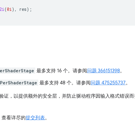
2i
(
0i
),
res
);
：
erShaderStage
最多支持 16 个。请参阅
问题 366151398
。
PerShaderStage
最多支持 48 个。请参阅
问题 475255737
。
SPIR-V 验证，以提供额外的安全层，并防止驱动程序因输入格式错
。查看详尽的
提交列表
。