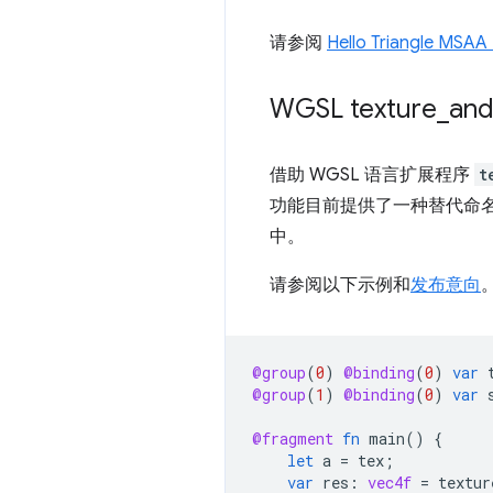
请参阅
Hello Triangle MS
WGSL texture
_
an
借助 WGSL 语言扩展程序
t
功能目前提供了一种替代命
中。
请参阅以下示例和
发布意向
@group
(
0
)
@binding
(
0
)
var
@group
(
1
)
@binding
(
0
)
var
@fragment
fn
main
()
{
let
a
=
tex
;
var
res
:
vec4f
=
textur