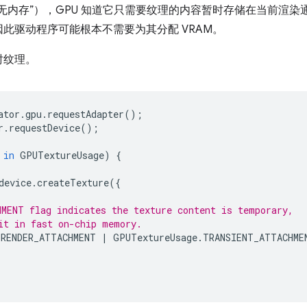
无内存”），GPU 知道它只需要纹理的内容暂时存储在当前渲
此驱动程序可能根本不需要为其分配 VRAM。
时纹理。
ator
.
gpu
.
requestAdapter
();
r
.
requestDevice
();
in
GPUTextureUsage
)
{
device
.
createTexture
({
MENT flag indicates the texture content is temporary,
it in fast on-chip memory.
.
RENDER_ATTACHMENT
|
GPUTextureUsage
.
TRANSIENT_ATTACHME