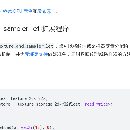
AA - WebGPU 示例
和
发布意向
。
d
_
sampler
_
let 扩展程序
exture_and_sampler_let
，您可以将纹理或采样器变量分配给 
名机制，并为
无绑定支持
做好准备，届时返回纹理或采样器的方
。
tex
:
texture_2d<f32>
;
store
:
texture_storage_2d<r32float
,
read_write
>
;
eLoad
(
a
,
vec2i
(
1i
),
0
);