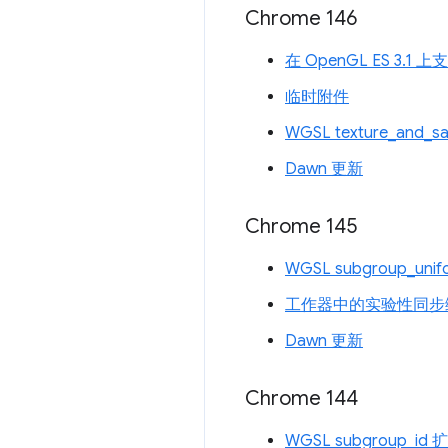
Chrome 146
在 OpenGL ES 3.1
临时附件
WGSL texture_and_s
Dawn 更新
Chrome 145
WGSL subgroup_uni
工作器中的实验性同步
Dawn 更新
Chrome 144
WGSL subgroup_id