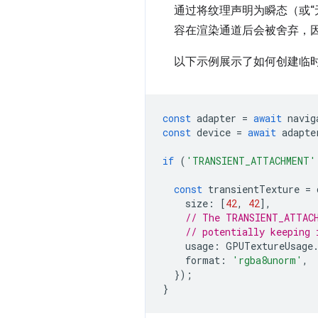
通过将纹理声明为瞬态（或“
容在渲染通道后会被舍弃，因
以下示例展示了如何创建临
const
adapter
=
await
navig
const
device
=
await
adapte
if
(
'TRANSIENT_ATTACHMENT'
const
transientTexture
=
size
:
[
42
,
42
],
// The TRANSIENT_ATTACH
// potentially keeping 
usage
:
GPUTextureUsage
format
:
'rgba8unorm'
,
});
}