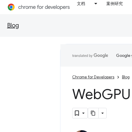
文档
案例研究
Blog
Goog
Chrome for Developers
Blog
Web
GPU