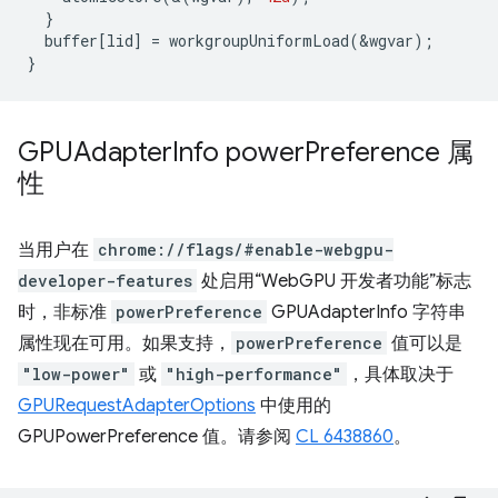
}
buffer
[
lid
]
=
workgroupUniformLoad
(
&
wgvar
);
}
GPUAdapter
Info power
Preference 属
性
当用户在
chrome://flags/#enable-webgpu-
developer-features
处启用“WebGPU 开发者功能”标志
时，非标准
powerPreference
GPUAdapterInfo 字符串
属性现在可用。如果支持，
powerPreference
值可以是
"low-power"
或
"high-performance"
，具体取决于
GPURequestAdapterOptions
中使用的
GPUPowerPreference 值。请参阅
CL 6438860
。