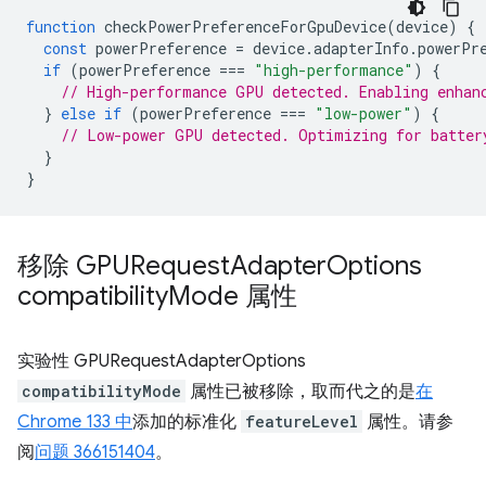
function
checkPowerPreferenceForGpuDevice
(
device
)
{
const
powerPreference
=
device
.
adapterInfo
.
powerPr
if
(
powerPreference
===
"high-performance"
)
{
// High-performance GPU detected. Enabling enhan
}
else
if
(
powerPreference
===
"low-power"
)
{
// Low-power GPU detected. Optimizing for batter
}
}
移除 GPURequest
Adapter
Options
compatibility
Mode 属性
实验性 GPURequestAdapterOptions
compatibilityMode
属性已被移除，取而代之的是
在
Chrome 133 中
添加的标准化
featureLevel
属性。请参
阅
问题 366151404
。