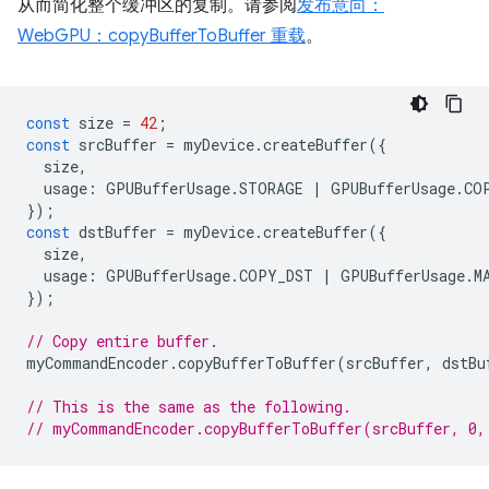
从而简化整个缓冲区的复制。请参阅
发布意向：
WebGPU：copyBufferToBuffer 重载
。
const
size
=
42
;
const
srcBuffer
=
myDevice
.
createBuffer
({
size
,
usage
:
GPUBufferUsage
.
STORAGE
|
GPUBufferUsage
.
CO
});
const
dstBuffer
=
myDevice
.
createBuffer
({
size
,
usage
:
GPUBufferUsage
.
COPY_DST
|
GPUBufferUsage
.
M
});
// Copy entire buffer.
myCommandEncoder
.
copyBufferToBuffer
(
srcBuffer
,
dstBu
// This is the same as the following.
// myCommandEncoder.copyBufferToBuffer(srcBuffer, 0,