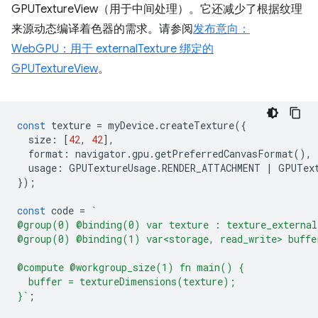
GPUTextureView（用于中间处理）。它还减少了根据纹理
来源动态编译着色器的需求。请参阅
发布意向：
WebGPU：用于 externalTexture 绑定的
GPUTextureView
。
const
texture
=
myDevice
.
createTexture
({
size
:
[
42
,
42
],
format
:
navigator
.
gpu
.
getPreferredCanvasFormat
(),
usage
:
GPUTextureUsage
.
RENDER_ATTACHMENT
|
GPUTex
});
const
code
=
`
@group(0) @binding(0) var texture : texture_external
@group(0) @binding(1) var<storage, read_write> buffe
@compute @workgroup_size(1) fn main() {
  buffer = textureDimensions(texture);
}`
;