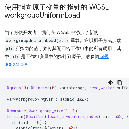
使用指向原子变量的指针的 WGSL
workgroup
Uniform
Load
为了方便开发者，我们在 WGSL 中添加了新的
workgroupUniformLoad(ptr)
重载。它以原子方式加载
ptr
所指向的值，并将其返回给工作组中的所有调用，其
中
ptr
是工作组变量中的指针到原子。请参阅
问题
408241039
。
@group
(
0
)
@binding
(
0
)
var<storage
,
read_write
>
buffe
var<workgroup>
wgvar
:
atomic<u32>
;
@compute
@workgroup_size
(
1
,
1
)
fn
main
(
@builtin
(
local_invocation_index
)
lid
:
u32
)
{
if
(
lid
==
0
)
{
atomicStore
(&(
wgvar
),
42u
);