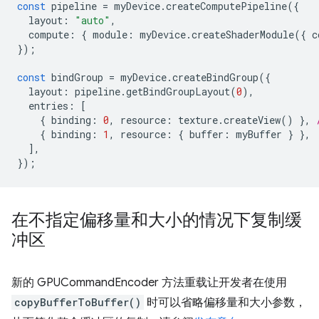
const
pipeline
=
myDevice
.
createComputePipeline
({
layout
:
"auto"
,
compute
:
{
module
:
myDevice
.
createShaderModule
({
c
});
const
bindGroup
=
myDevice
.
createBindGroup
({
layout
:
pipeline
.
getBindGroupLayout
(
0
),
entries
:
[
{
binding
:
0
,
resource
:
texture
.
createView
()
},
{
binding
:
1
,
resource
:
{
buffer
:
myBuffer
}
},
],
});
在不指定偏移量和大小的情况下复制缓
冲区
新的 GPUCommandEncoder 方法重载让开发者在使用
copyBufferToBuffer()
时可以省略偏移量和大小参数，