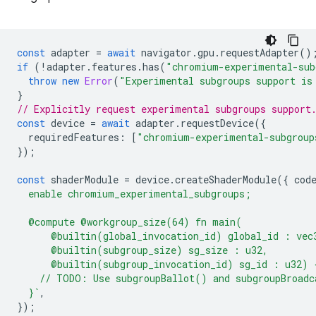
const
adapter
=
await
navigator
.
gpu
.
requestAdapter
()
if
(
!
adapter
.
features
.
has
(
"chromium-experimental-sub
throw
new
Error
(
"Experimental subgroups support is
}
// Explicitly request experimental subgroups support
const
device
=
await
adapter
.
requestDevice
({
requiredFeatures
:
[
"chromium-experimental-subgroup
});
const
shaderModule
=
device
.
createShaderModule
({
cod
  enable chromium_experimental_subgroups;
  @compute @workgroup_size(64) fn main(
      @builtin(global_invocation_id) global_id : vec
      @builtin(subgroup_size) sg_size : u32,
      @builtin(subgroup_invocation_id) sg_id : u32) 
    // TODO: Use subgroupBallot() and subgroupBroadc
  }`
,
});