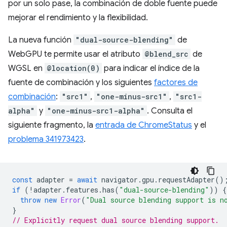
por un solo pase, la combinación de doble fuente puede
mejorar el rendimiento y la flexibilidad.
La nueva función
"dual-source-blending"
de
WebGPU te permite usar el atributo
@blend_src
de
WGSL en
@location(0)
para indicar el índice de la
fuente de combinación y los siguientes
factores de
combinación
:
"src1"
,
"one-minus-src1"
,
"src1-
alpha"
y
"one-minus-src1-alpha"
. Consulta el
siguiente fragmento, la
entrada de ChromeStatus
y el
problema 341973423
.
const
adapter
=
await
navigator
.
gpu
.
requestAdapter
()
if
(
!
adapter
.
features
.
has
(
"dual-source-blending"
))
{
throw
new
Error
(
"Dual source blending support is n
}
// Explicitly request dual source blending support.