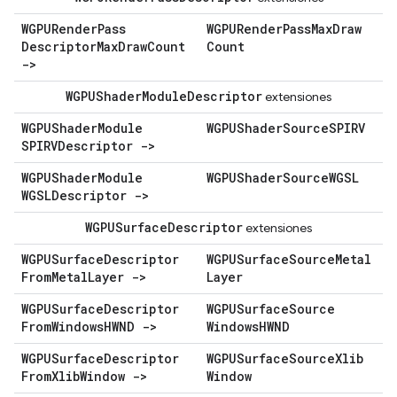
WGPURender
Pass
WGPURender
Pass
Max
Draw
Descriptor
Max
Draw
Count
Count
->
WGPUShader
Module
Descriptor
extensiones
WGPUShader
Module
WGPUShader
Source
SPIRV
SPIRVDescriptor ->
WGPUShader
Module
WGPUShader
Source
WGSL
WGSLDescriptor ->
WGPUSurface
Descriptor
extensiones
WGPUSurface
Descriptor
WGPUSurface
Source
Metal
From
Metal
Layer ->
Layer
WGPUSurface
Descriptor
WGPUSurface
Source
From
Windows
HWND ->
Windows
HWND
WGPUSurface
Descriptor
WGPUSurface
Source
Xlib
From
Xlib
Window ->
Window