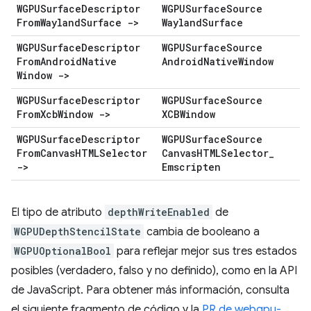
WGPUSurface
Descriptor
WGPUSurface
Source
From
Wayland
Surface ->
Wayland
Surface
WGPUSurface
Descriptor
WGPUSurface
Source
From
Android
Native
Android
Native
Window
Window ->
WGPUSurface
Descriptor
WGPUSurface
Source
From
Xcb
Window ->
XCBWindow
WGPUSurface
Descriptor
WGPUSurface
Source
From
Canvas
HTMLSelector
Canvas
HTMLSelector
_
->
Emscripten
El tipo de atributo
depthWriteEnabled
de
WGPUDepthStencilState
cambia de booleano a
WGPUOptionalBool
para reflejar mejor sus tres estados
posibles (verdadero, falso y no definido), como en la API
de JavaScript. Para obtener más información, consulta
el siguiente fragmento de código y la
PR de webgpu-