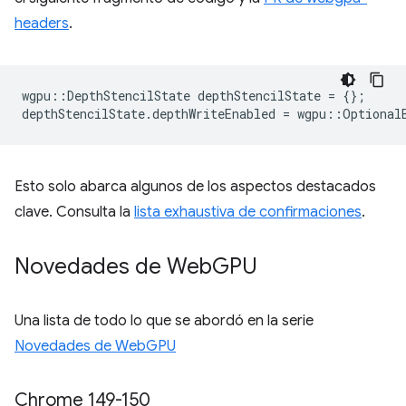
headers
.
wgpu
::
DepthStencilState
depthStencilState
=
{};
depthStencilState
.
depthWriteEnabled
=
wgpu
::
Optional
Esto solo abarca algunos de los aspectos destacados
clave. Consulta la
lista exhaustiva de confirmaciones
.
Novedades de Web
GPU
Una lista de todo lo que se abordó en la serie
Novedades de WebGPU
Chrome 149-150