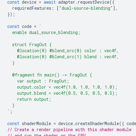
const
device
=
await
adapter
.
requestDevice
({
requiredFeatures
:
[
"dual-source-blending"
],
});
const
code
=
`
  enable dual_source_blending;
  struct FragOut {
    @location(0) @blend_src(0) color : vec4f,
    @location(0) @blend_src(1) blend : vec4f,
  }
  @fragment fn main() -> FragOut {
    var output : FragOut;
    output.color = vec4f(1.0, 1.0, 1.0, 1.0);
    output.blend = vec4f(0.5, 0.5, 0.5, 0.5);
    return output;
  }
`
;
const
shaderModule
=
device
.
createShaderModule
({
cod
// Create a render pipeline with this shader module
// and run the shader on the GPU...