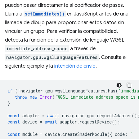
pueden pasar directamente al codificador de pases.
Llama a
setImmediates()
en JavaScript antes de una
llamada de dibujo para proporcionar estos datos sin
vincular un grupo. Para verificar la compatibilidad,
detecta la función de la extensión de lenguaje WGSL
immediate_address_space
a través de
navigator.gpu.wgslLanguageFeatures
. Consulta el
siguiente ejemplo y la
intención de envío
.
if
(
!
navigator
.
gpu
.
wgslLanguageFeatures
.
has
(
'immedia
throw
new
Error
(
`WGSL immediate address space is 
}
const
adapter
=
await
navigator
.
gpu
.
requestAdapter
()
const
device
=
await
adapter
.
requestDevice
();
const
module
=
device
.
createShaderModule
({
code
:
`