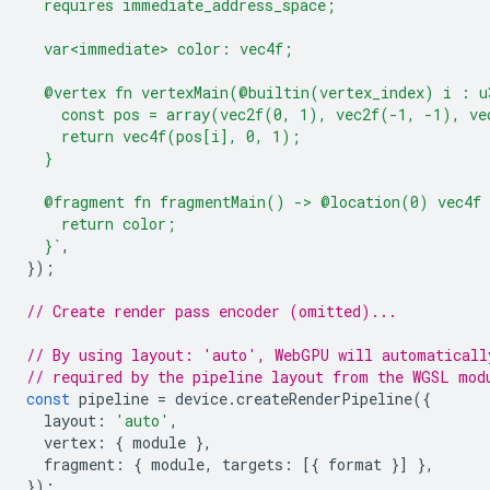
  requires immediate_address_space;
  var<immediate> color: vec4f;
  @vertex fn vertexMain(@builtin(vertex_index) i : u
    const pos = array(vec2f(0, 1), vec2f(-1, -1), ve
    return vec4f(pos[i], 0, 1);
  }
  @fragment fn fragmentMain() -> @location(0) vec4f 
    return color;
  }`
,
});
// Create render pass encoder (omitted)...
// By using layout: 'auto', WebGPU will automaticall
// required by the pipeline layout from the WGSL mod
const
pipeline
=
device
.
createRenderPipeline
({
layout
:
'auto'
,
vertex
:
{
module
},
fragment
:
{
module
,
targets
:
[{
format
}]
},
});