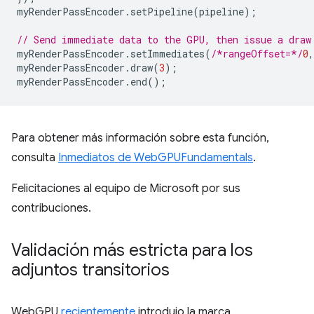
myRenderPassEncoder
.
setPipeline
(
pipeline
);
// Send immediate data to the GPU, then issue a draw
myRenderPassEncoder
.
setImmediates
(
/*rangeOffset=*/
0
,
myRenderPassEncoder
.
draw
(
3
);
myRenderPassEncoder
.
end
();
Para obtener más información sobre esta función,
consulta
Inmediatos de WebGPUFundamentals
.
Felicitaciones al equipo de Microsoft por sus
contribuciones.
Validación más estricta para los
adjuntos transitorios
WebGPU
recientemente
introdujo la marca