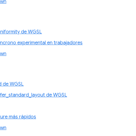
awn
niformity de WGSL
íncrono experimental en trabajadores
awn
id de WGSL
ffer_standard_layout de WGSL
xture más rápidos
awn