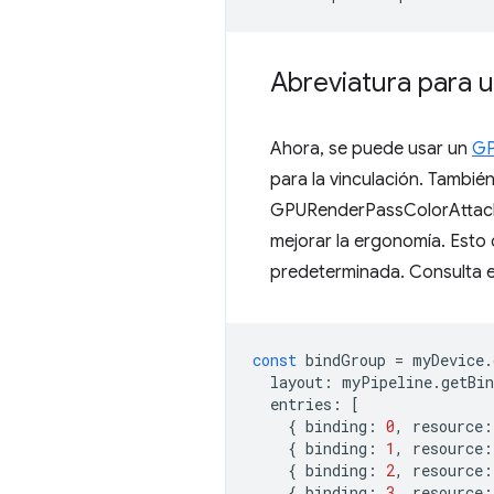
Abreviatura para u
Ahora, se puede usar un
GP
para la vinculación. Tamb
GPURenderPassColorAtta
mejorar la ergonomía. Esto
predeterminada. Consulta e
const
bindGroup
=
myDevice
.
layout
:
myPipeline
.
getBi
entries
:
[
{
binding
:
0
,
resource
:
{
binding
:
1
,
resource
:
{
binding
:
2
,
resource
:
{
binding
:
3
,
resource
: