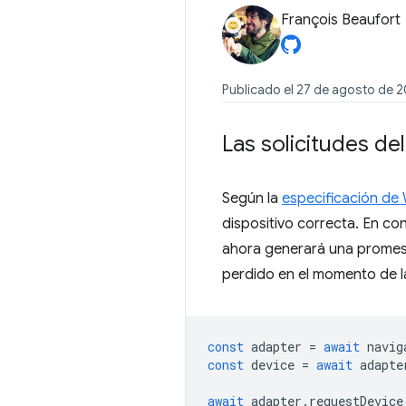
François Beaufort
Publicado el 27 de agosto de 
Las solicitudes de
Según la
especificación d
dispositivo correcta. En co
ahora generará una promesa
perdido en el momento de l
const
adapter
=
await
navig
const
device
=
await
adapte
await
adapter
.
requestDevice