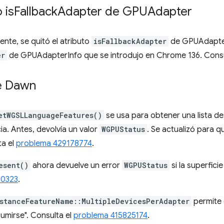
 is
Fallback
Adapter de GPUAdapter
nte, se quitó el atributo
isFallbackAdapter
de GPUAdapter
er
de GPUAdapterInfo que se introdujo en Chrome 136. Cons
de Dawn
etWGSLLanguageFeatures()
se usa para obtener una lista de
a. Antes, devolvía un valor
WGPUStatus
. Se actualizó para q
ta el
problema 429178774
.
esent()
ahora devuelve un error
WGPUStatus
si la superfici
30323
.
stanceFeatureName::MultipleDevicesPerAdapter
permite 
sumirse". Consulta el
problema 415825174
.