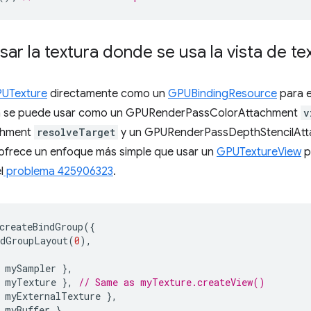
sar la textura donde se usa la vista de te
UTexture
directamente como un
GPUBindingResource
para e
ién se puede usar como un GPURenderPassColorAttachment
v
chment
resolveTarget
y un GPURenderPassDepthStencilAt
 ofrece un enfoque más simple que usar un
GPUTextureView
p
l
problema 425906323
.
createBindGroup
({
ndGroupLayout
(
0
),
mySampler
},
myTexture
},
// Same as myTexture.createView()
myExternalTexture
},
myBuffer
},