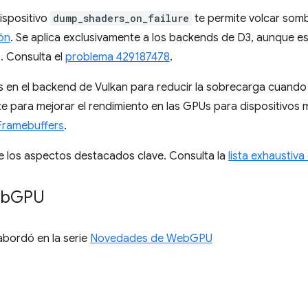
dispositivo
dump_shaders_on_failure
te permite volcar som
ón
. Se aplica exclusivamente a los backends de D3, aunque e
. Consulta el
problema 429187478
.
os en el backend de Vulkan para reducir la sobrecarga cuando
e para mejorar el rendimiento en las GPUs para dispositivos m
Framebuffers
.
e los aspectos destacados clave. Consulta la
lista exhaustiv
eb
GPU
 abordó en la serie
Novedades de WebGPU