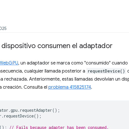
2025
l dispositivo consumen el adaptador
e WebGPU
, un adaptador se marca como "consumido" cuando se
nsecuencia, cualquier llamada posterior a
requestDevice()
q
 rechazada. Anteriormente, estas llamadas devolvían un disp
a creación. Consulta el
problema 415825174
.
ator
.
gpu
.
requestAdapter
();
r
.
requestDevice
();
();
// Fails because adapter has been consumed.