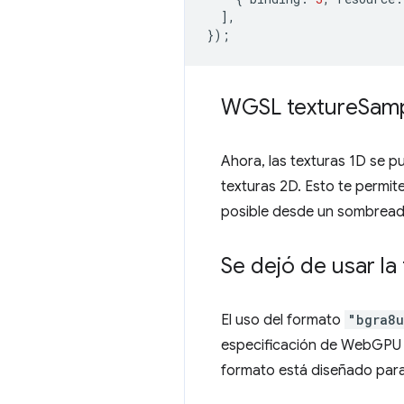
],
});
WGSL texture
Sam
Ahora, las texturas 1D se 
texturas 2D. Esto te permit
posible desde un sombrea
Se dejó de usar l
El uso del formato
"bgra8u
especificación de WebGPU lo
formato está diseñado para 