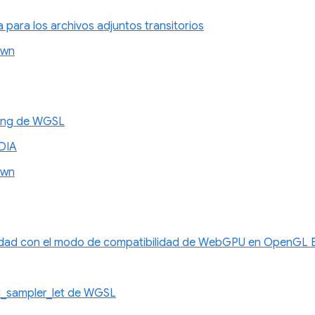
a para los archivos adjuntos transitorios
awn
xing de WGSL
DIA
awn
idad con el modo de compatibilidad de WebGPU en OpenGL E
d_sampler_let de WGSL