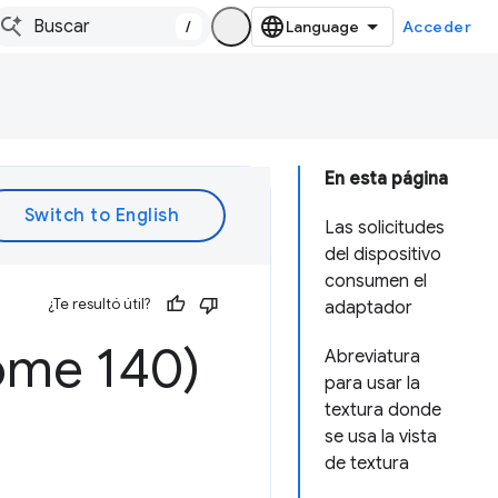
/
Acceder
En esta página
Las solicitudes
del dispositivo
consumen el
¿Te resultó útil?
adaptador
ome 140)
Abreviatura
para usar la
textura donde
se usa la vista
de textura