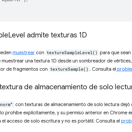
ple
Level admite texturas 1D
pueden
muestrear
con
textureSampleLevel()
para que sean 
e muestrear una textura 1D desde un sombreador de vértices, 
dor de fragmentos con
textureSample()
. Consulta el
proble
a textura de almacenamiento de solo lect
norm"
con texturas de almacenamiento de solo lectura dejó d
 prohíbe explícitamente, y su permiso anterior en Chrome er
el acceso de solo escritura y no es portátil. Consulta el
prob