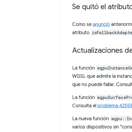
Se quitó el atributo
Como se
anunció
anteriorme
atributo
isFallbackAdapt
Actualizaciones 
La función
wgpuInstanceG
WGSL que admite la instanci
que no puede fallar. Consul
La función
wgpuSurfacePr
Consulta el
problema 4259
La nueva función
wgpu::In
varios dispositivos sin "con