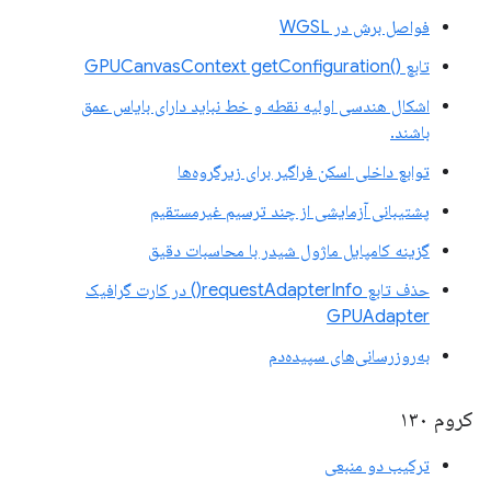
فواصل برش در WGSL
تابع ()GPUCanvasContext getConfiguration
اشکال هندسی اولیه نقطه و خط نباید دارای بایاس عمق
باشند.
توابع داخلی اسکن فراگیر برای زیرگروه‌ها
پشتیبانی آزمایشی از چند ترسیم غیرمستقیم
گزینه کامپایل ماژول شیدر با محاسبات دقیق
حذف تابع requestAdapterInfo() در کارت گرافیک
GPUAdapter
به‌روزرسانی‌های سپیده‌دم
کروم ۱۳۰
ترکیب دو منبعی