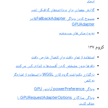
ایجاد
گزارش معماری برای پردازنده‌های گرافیکی اخیر
منسوخ کردن ویژگی isFallbackAdapter در
GPUAdapter
به‌روزرسانی‌های سپیده‌دم
کروم ۱۳۷
استفاده از نمای بافت برای اتصال خارجی بافت
بافرها بدون مشخص کردن آفست‌ها و اندازه، کپی می‌کنند
بارگذاری یکنواخت گروه کاری WGSL با استفاده از اشاره‌گر
به اتمی
ویژگی powerPreference آداپتور GPU
ویژگی سازگاری GPURequestAdapterOptions را
حذف کنید.