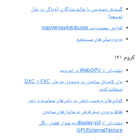
گسترش دسترسی با حالت سازگاری (ویژگی در حال
توسعه)
افزایش محدودیت maxVertexAttributes
به‌روزرسانی‌های سپیده‌دم
کروم ۱۲۱
پشتیبانی از WebGPU در اندروید
برای کامپایل سایه‌زن در ویندوز، به جای FXC از DXC
استفاده کنید
کوئری‌های برچسب زمانی در پاس‌های محاسبه و رندر
نقاط ورودی پیش‌فرض به ماژول‌های سایه‌زن
پشتیبانی از display-p3 به عنوان فضای رنگی
GPUExternalTexture