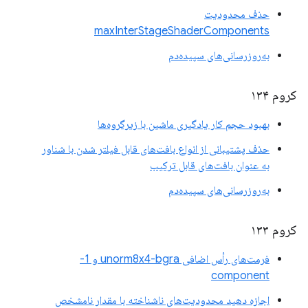
حذف محدودیت
maxInterStageShaderComponents
به‌روزرسانی‌های سپیده‌دم
کروم ۱۳۴
بهبود حجم کار یادگیری ماشین با زیرگروه‌ها
حذف پشتیبانی از انواع بافت‌های قابل فیلتر شدن با شناور
به عنوان بافت‌های قابل ترکیب
به‌روزرسانی‌های سپیده‌دم
کروم ۱۳۳
فرمت‌های رأس اضافی unorm8x4-bgra و 1-
component
اجازه دهید محدودیت‌های ناشناخته با مقدار نامشخص