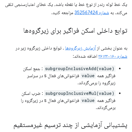
یک خط لوله رندر از نوع خط یا نقطه باشد، یک خطای اعتبارسنجی تلقی
می‌کند. به
شماره 352567424
مراجعه کنید.
توابع داخلی اسکن فراگیر برای زیرگروه‌ها
به عنوان بخشی از
آزمایش زیرگروه‌ها
، توابع داخلی زیرگروه زیر در
شماره ۳۶۱۳۳۰۱۶۰
اضافه شده‌اند:
subgroupInclusiveAdd(value)
: جمع اسکن
فراگیر همه
value
فراخوانی‌های فعال s در سراسر
زیرگروه را برمی‌گرداند.
subgroupInclusiveMul(value)
: ضرب اسکن
فراگیر همه
value
فراخوانی‌های فعال s در زیرگروه را
برمی‌گرداند.
پشتیبانی آزمایشی از چند ترسیم غیرمستقیم