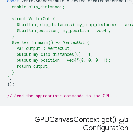
const
vertexShaderModule
=
device
.
createShaderModule
  enable clip_distances;
  struct VertexOut {
    @builtin(clip_distances) my_clip_distances : arr
    @builtin(position) my_position : vec4f,
  }
  @vertex fn main() -> VertexOut {
    var output : VertexOut;
    output.my_clip_distances[0] = 1;
    output.my_position = vec4f(0, 0, 0, 1);
    return output;
  }
`
,
});
// Send the appropriate commands to the GPU...
تابع ()GPUCanvas
Context get
Configuration