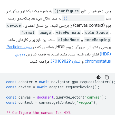
پس از فراخوانی تابع
configure()
به همراه یک دیکشنری پیکربندی،
متد
getConfiguration()
به شما امکان می‌دهد پیکربندی زمینه
بوم (canvas context) را بررسی کنید. این شامل اعضای
،
device
format
،
usage
،
viewFormats
،
colorSpace
،
toneMapping
و
alphaMode
است. این تابع برای کارهایی مانند
بررسی پشتیبانی مرورگر از بوم HDR، همانطور که در
نمونه Particles
(HDR)
نشان داده شده است، مفید است. به قطعه کد زیر،
ورودی
chromestatus
و
شماره 370109829
مراجعه کنید.
const
adapter
=
await
navigator
.
gpu
.
requestAdapter
()
const
device
=
await
adapter
.
requestDevice
();
const
canvas
=
document
.
querySelector
(
"canvas"
);
const
context
=
canvas
.
getContext
(
"webgpu"
);
// Configure the canvas for HDR.