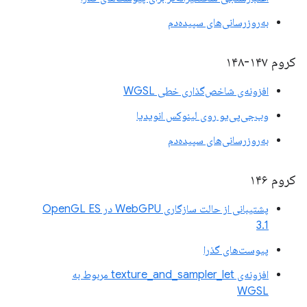
به‌روزرسانی‌های سپیده‌دم
کروم ۱۴۷-۱۴۸
افزونه‌ی شاخص‌گذاری خطی WGSL
وب‌جی‌پی‌یو روی لینوکس انویدیا
به‌روزرسانی‌های سپیده‌دم
کروم ۱۴۶
پشتیبانی از حالت سازگاری WebGPU در OpenGL ES
3.1
پیوست‌های گذرا
افزونه‌ی texture_and_sampler_let مربوط به
WGSL