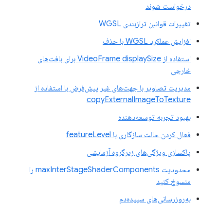
درخواست شوند
تغییرات قوانین ترازبندی WGSL
افزایش عملکرد WGSL با حذف
استفاده از VideoFrame displaySize برای بافت‌های
خارجی
مدیریت تصاویر با جهت‌های غیر پیش‌فرض با استفاده از
copyExternalImageToTexture
بهبود تجربه توسعه‌دهنده
فعال کردن حالت سازگاری با featureLevel
پاکسازی ویژگی‌های زیرگروه آزمایشی
محدودیت maxInterStageShaderComponents را
منسوخ کنید
به‌روزرسانی‌های سپیده‌دم