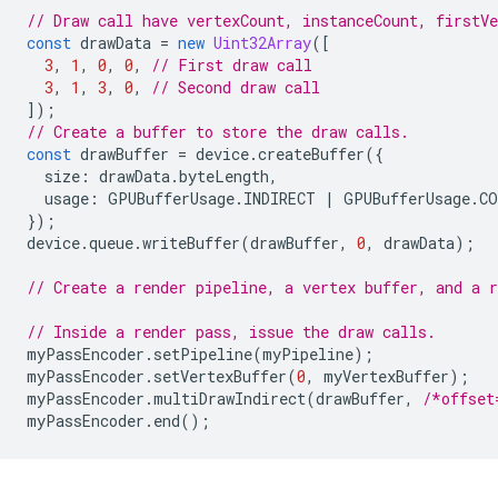
// Draw call have vertexCount, instanceCount, firstV
const
drawData
=
new
Uint32Array
([
3
,
1
,
0
,
0
,
// First draw call
3
,
1
,
3
,
0
,
// Second draw call
]);
// Create a buffer to store the draw calls.
const
drawBuffer
=
device
.
createBuffer
({
size
:
drawData
.
byteLength
,
usage
:
GPUBufferUsage
.
INDIRECT
|
GPUBufferUsage
.
CO
});
device
.
queue
.
writeBuffer
(
drawBuffer
,
0
,
drawData
);
// Create a render pipeline, a vertex buffer, and a r
// Inside a render pass, issue the draw calls.
myPassEncoder
.
setPipeline
(
myPipeline
);
myPassEncoder
.
setVertexBuffer
(
0
,
myVertexBuffer
);
myPassEncoder
.
multiDrawIndirect
(
drawBuffer
,
/*offset
myPassEncoder
.
end
();