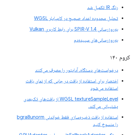
رنگ IR تکمیل شد
تحلیل محدوده اعداد صحیح در کامپایلر WGSL
به‌روزرسانی SPIR-V 1.4 برای رابط کاربری Vulkan
به‌روزرسانی‌های سپیده‌دم
کروم ۱۴۰
درخواست‌های دستگاه، آداپتور را مصرف می‌کنند
اختصار برای استفاده از بافت در جایی که از نمای بافت
استفاده می‌شود
WGSL textureSampleLevel از بافت‌های تک‌بعدی
پشتیبانی می‌کند.
استفاده از بافت ذخیره‌سازی فقط خواندنی bgra8unorm
را منسوخ کنید