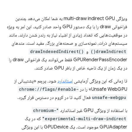
ویژگی multi-draw indirect GPU به شما امکان می‌دهد چندین
فراخوانی draw را با یک دستور GPU واحد صادر کنید. این امر به ویژه
در موقعیت‌هایی که تعداد زیادی از اشیاء نیاز به رندر شدن دارند، مانند
سیستم‌های ذرات، نمونه‌سازی و صحنه‌های بزرگ، مفید است. متدهای
drawIndirect()
و
drawIndexedIndirect()
GPURenderPassEncoder فقط می‌توانند یک فراخوانی draw را
در یک زمان از یک ناحیه خاص از بافر GPU صادر کنند.
تا زمانی که این ویژگی آزمایشی
استاندارد
شود، پرچم «پشتیبانی از
Unsafe WebGPU» را در
chrome://flags/#enable-
unsafe-webgpu
فعال کنید تا در کروم در دسترس قرار گیرد.
با استفاده از ویژگی GPU غیر استاندارد
"chromium-
experimental-multi-draw-indirect"
که در یک
GPUAdapter موجود است، یک GPUDevice با این ویژگی