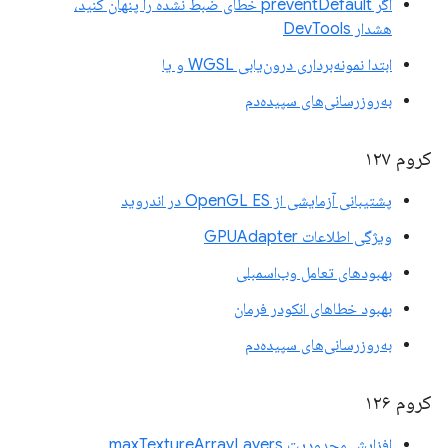
اگر preventDefault خطای ضبط نشده را پنهان کنید،
هشدار DevTools
ابتدا نمونه‌برداری درون‌یابی WGSL و یا
به‌روزرسانی‌های سپیده‌دم
کروم ۱۲۷
پشتیبانی آزمایشی از OpenGL ES در اندروید
ویژگی اطلاعات GPUAdapter
بهبودهای تعامل وب‌اسمبلی
بهبود خطاهای انکودر فرمان
به‌روزرسانی‌های سپیده‌دم
کروم ۱۲۶
افزایش محدودیت maxTextureArrayLayers