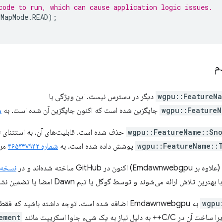
code to run, which can cause application logic issues.
MapMode
.
READ
);
م
wgpu::FeatureN
دیگر در دسترس نیست. این ویژگی با
wgpu::FeatureN
جایگزین شده است که اکنون جایگزین آن شده است. به
شم
wgpu::FeatureName::Sn
wgpu::FeatureName::
پوشش داده شده است. به
شماره ۴۶۵۳۴۷۹۴۲
مرا
نسخه‌های wn
ش ارائه می‌شوند و توسط گوگل یا تیم Dawn امضا یا تضمین نشده‌اند.
wgpu
به Emdawnwebgpu اضافه شده است. توجه داشته باشید که
به دلیل نیاز به یک شیء جاوا اسکریپت مانند
ement