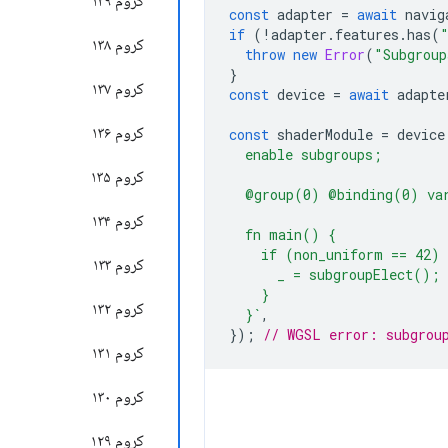
کروم ۱۳۹
const
adapter
=
await
navig
if
(
!
adapter
.
features
.
has
(
کروم ۱۳۸
throw
new
Error
(
"Subgroup
}
کروم ۱۳۷
const
device
=
await
adapte
کروم ۱۳۶
const
shaderModule
=
device
  enable subgroups;
کروم ۱۳۵
  @group(0) @binding(0) va
کروم ۱۳۴
  fn main() {
    if (non_uniform == 42) 
کروم ۱۳۳
      _ = subgroupElect();
    }
کروم ۱۳۲
  }`
,
});
// WGSL error: subgrou
کروم ۱۳۱
کروم ۱۳۰
کروم ۱۲۹