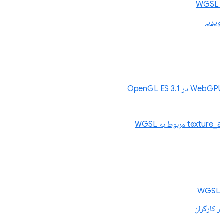
یدیا
 کارگران