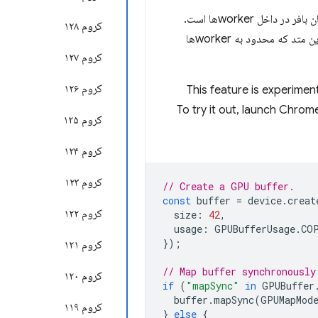
برای بررسی راه‌های بالقوه برای کاهش اصطکاک بین WebGPU و کد برنامه، تیم کروم در حال بررسی نگاشت همزمان بافر در داخل workerها است.
کروم ۱۲۸
نمونه‌سازی شده است. این متد که محدود به workerها
کروم ۱۲۷
کروم ۱۲۶
This feature is experimen
To try it out, launch Chrom
کروم ۱۲۵
کروم ۱۲۴
کروم ۱۲۳
// Create a GPU buffer.
const
buffer
=
device
.
creat
کروم ۱۲۲
size
:
42
,
usage
:
GPUBufferUsage
.
CO
});
کروم ۱۲۱
// Map buffer synchronously
کروم ۱۲۰
if
(
"mapSync"
in
GPUBuffer
buffer
.
mapSync
(
GPUMapMod
کروم ۱۱۹
}
else
{