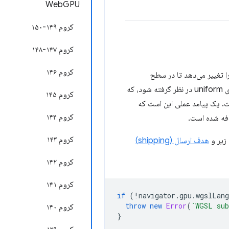
WebGPU
کروم ۱۴۹-۱۵۰
کروم ۱۴۷-۱۴۸
کروم ۱۴۶
نه‌ی تحلیل یکنواختی توابع داخلی subgroup و quad را تغییر می‌دهد تا در سطح
subgroup (به جای workgroup) رخ دهند. این ویژگی به عملکرد subgroup اجازه می‌دهد تا در موارد بیشتری uniform در نظر گرفته شود، که
کروم ۱۴۵
ت. یک پیامد عملی این است که
کروم ۱۴۴
افه شده است.
کروم ۱۴۳
زیر و
هدف ارسال (shipping)
کروم ۱۴۲
کروم ۱۴۱
if
(
!
navigator
.
gpu
.
wgslLang
throw
new
Error
(
`WGSL sub
کروم ۱۴۰
}