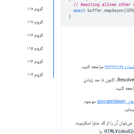
// Awaiting allows other 
کروم ۱۱۸
await
buffer
.
mapAsync
(
GPU
}
کروم ۱۱۷
کروم ۱۱۶
کروم ۱۱۵
کروم ۱۱۴
اره ۴۷۲۹۲۶۱۶۷
مراجعه کنید.
کروم ۱۱۳
حذف شده است. قابلیت‌های آن، به استثنای Resolve، اکنون تا حد زیادی
جعه کنید.
google/da
موجود
 فقط می‌توان آن را از کد جاوا اسکریپت
HTMLVideoEl
یا