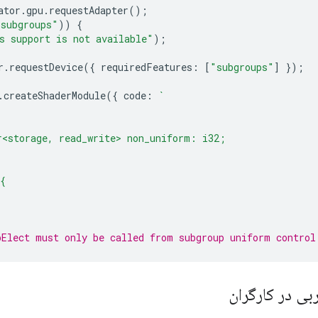
ator
.
gpu
.
requestAdapter
();
"subgroups"
))
{
s support is not available"
);
r
.
requestDevice
({
requiredFeatures
:
[
"subgroups"
]
});
.
createShaderModule
({
code
:
`
r<storage, read_write> non_uniform: i32;
{
pElect must only be called from subgroup uniform control
بی در کارگران