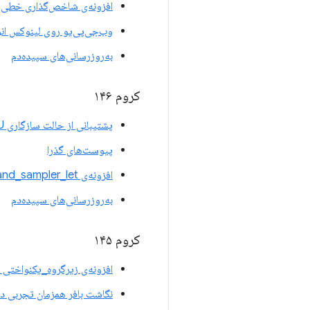
افزونه‌ی شاخص‌گذاری خطی WGSL
وب‌جی‌پی‌یو روی لینوکس انو
به‌روزرسانی‌های سپیده‌دم
کروم ۱۴۶
پشتیبانی از حالت سازگاری WebGPU در OpenGL ES 3.1
پیوست‌های گذرا
افزونه‌ی texture_and_sampler_let مربوط به WGSL
به‌روزرسانی‌های سپیده‌دم
کروم ۱۴۵
افزونه‌ی زیرگروه_یکنواختی WGSL
نگاشت بافر همزمان تجربی در