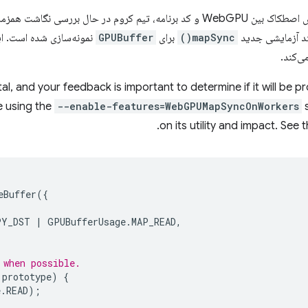
تد آزمایشی جدید
mapSync()
برای
GPUBuffer
‌کند.
tal, and your feedback is important to determine if it will be 
e using the
--enable-features=WebGPUMapSyncOnWorkers
s
on its utility and impact. See 
eBuffer
({
PY_DST
|
GPUBufferUsage
.
MAP_READ
,
 when possible.
.
prototype
)
{
e
.
READ
);