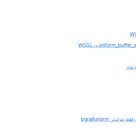
یع‌تر
واندنی bgra8unorm