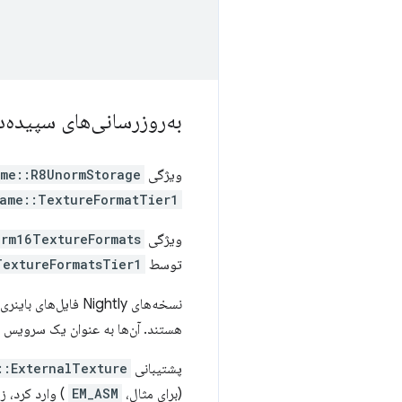
به‌روزرسانی‌های سپیده‌د
ویژگی
ame::R8UnormStorage
ame::TextureFormatTier1
ویژگی
orm16TextureFormats
توسط
TextureFormatsTier1
نسخه‌های Nightly فایل‌های باینری (علاوه بر Emdawnwebgpu) اکنون در GitHub ساخته شده‌اند و در
هستند. آن‌ها به عنوان یک سرویس با بهترین تلا
پشتیبانی
::ExternalTexture
(برای مثال،
EM_ASM
) وارد کرد، زیرا ساخت آن در C/C++ 