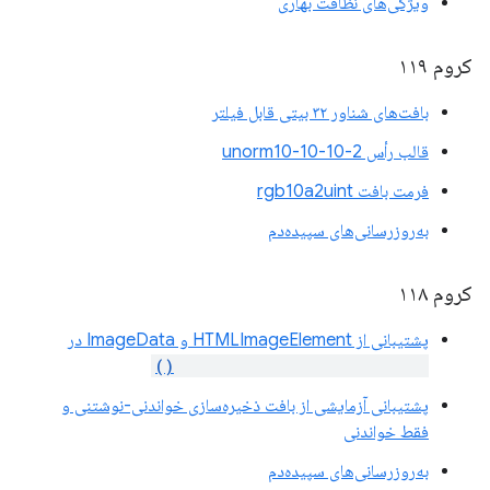
ویژگی‌های نظافت بهاری
کروم ۱۱۹
بافت‌های شناور ۳۲ بیتی قابل فیلتر
قالب رأس unorm10-10-10-2
فرمت بافت rgb10a2uint
به‌روزرسانی‌های سپیده‌دم
کروم ۱۱۸
پشتیبانی از HTMLImageElement و ImageData در
copyExternalImageToTexture()
پشتیبانی آزمایشی از بافت ذخیره‌سازی خواندنی-نوشتنی و
فقط خواندنی
به‌روزرسانی‌های سپیده‌دم