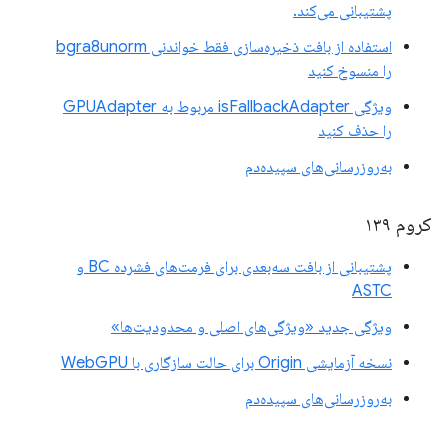
پشتیبانی می‌کند.
استفاده از بافت ذخیره‌سازی فقط خواندنی bgra8unorm
را منسوخ کنید
ویژگی isFallbackAdapter مربوط به GPUAdapter
را حذف کنید
به‌روزرسانی‌های سپیده‌دم
کروم ۱۳۹
پشتیبانی از بافت سه‌بعدی برای فرمت‌های فشرده BC و
ASTC
ویژگی جدید «ویژگی‌های اصلی و محدودیت‌ها»
نسخه آزمایشی Origin برای حالت سازگاری با WebGPU
به‌روزرسانی‌های سپیده‌دم