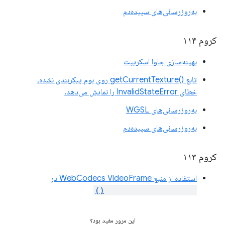
به‌روزرسانی‌های سپیده‌دم
کروم ۱۱۴
بهینه‌سازی جاوا اسکریپت
تابع ()getCurrentTexture روی بوم پیکربندی نشده،
خطای InvalidStateError را نمایش می‌دهد.
به‌روزرسانی‌های WGSL
به‌روزرسانی‌های سپیده‌دم
کروم ۱۱۳
استفاده از منبع WebCodecs VideoFrame در
importExternalTexture()
این مرور مفید بود؟