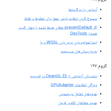
آزمایش با زیرگروه‌ها
منسوخ کردن تنظیم بایاس عمق برای خطوط و نقاط
اگر preventDefault خطای ضبط نشده را پنهان کنید،
هشدار DevTools
ابتدا نمونه‌برداری درون‌یابی WGSL و یا
به‌روزرسانی‌های سپیده‌دم
کروم ۱۲۷
پشتیبانی آزمایشی از OpenGL ES در اندروید
ویژگی اطلاعات GPUAdapter
بهبودهای تعامل وب‌اسمبلی
بهبود خطاهای انکودر فرمان