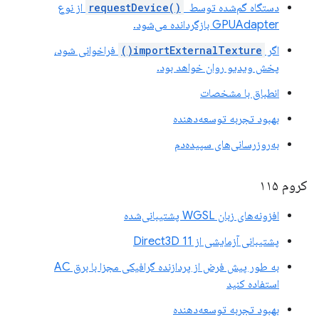
دستگاه گم‌شده توسط
requestDevice()
‎ از نوع
GPUAdapter بازگردانده می‌شود.
اگر
importExternalTexture()
فراخوانی شود،
پخش ویدیو روان خواهد بود.
انطباق با مشخصات
بهبود تجربه توسعه‌دهنده
به‌روزرسانی‌های سپیده‌دم
کروم ۱۱۵
افزونه‌های زبان WGSL پشتیبانی‌شده
پشتیبانی آزمایشی از Direct3D 11
به طور پیش فرض از پردازنده گرافیکی مجزا با برق AC
استفاده کنید
بهبود تجربه توسعه‌دهنده