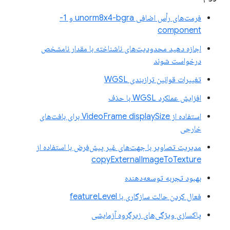
فرمت‌های رأس اضافی unorm8x4-bgra و 1-
component
اجازه دهید محدودیت‌های ناشناخته با مقدار نامشخص
درخواست شوند
تغییرات قوانین ترازبندی WGSL
افزایش عملکرد WGSL با حذف
استفاده از VideoFrame displaySize برای بافت‌های
خارجی
مدیریت تصاویر با جهت‌های غیر پیش‌فرض با استفاده از
copyExternalImageToTexture
بهبود تجربه توسعه‌دهنده
فعال کردن حالت سازگاری با featureLevel
پاکسازی ویژگی‌های زیرگروه آزمایشی