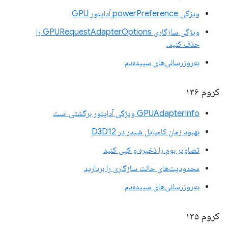
ویژگی powerPreference آداپتور GPU
ویژگی سازگاری GPURequestAdapterOptions را
حذف کنید.
به‌روزرسانی‌های سپیده‌دم
کروم ۱۳۶
GPUAdapterInfo ویژگی آداپتور برگشتی است
بهبود زمان کامپایل شیدر در D3D12
تصاویر بوم را ذخیره و کپی کنید
محدودیت‌های حالت سازگاری را بردارید
به‌روزرسانی‌های سپیده‌دم
کروم ۱۳۵