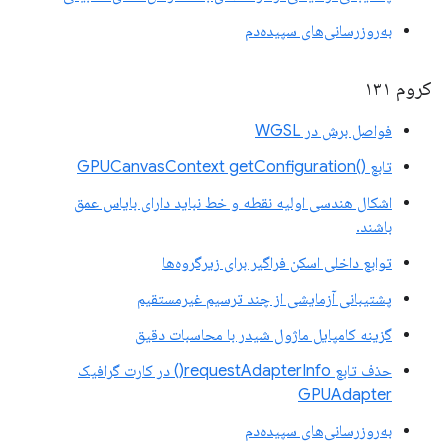
به‌روزرسانی‌های سپیده‌دم
کروم ۱۳۱
فواصل برش در WGSL
تابع ()GPUCanvasContext getConfiguration
اشکال هندسی اولیه نقطه و خط نباید دارای بایاس عمق
باشند.
توابع داخلی اسکن فراگیر برای زیرگروه‌ها
پشتیبانی آزمایشی از چند ترسیم غیرمستقیم
گزینه کامپایل ماژول شیدر با محاسبات دقیق
حذف تابع requestAdapterInfo() در کارت گرافیک
GPUAdapter
به‌روزرسانی‌های سپیده‌دم