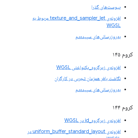
پیوست‌های گذرا
افزونه‌ی texture_and_sampler_let مربوط به
WGSL
به‌روزرسانی‌های سپیده‌دم
کروم ۱۴۵
افزونه‌ی زیرگروه_یکنواختی WGSL
نگاشت بافر همزمان تجربی در کارگران
به‌روزرسانی‌های سپیده‌دم
کروم ۱۴۴
افزونه‌ی زیرگروه_id در WGSL
افزونه‌ی uniform_buffer_standard_layout در