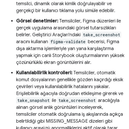
temsilci, dinamik olarak kimlik doğrulayabilir ve
gerçekçi bir kullanıcı tıklama yolu simüle edebilir.
Görsel denetimler:
Temsilciler, Figma düzenleri ile
gerçek uygulama arasındaki görsel tutarsızlıkları
belirler. Geliştirici Araçları'ndaki
take_screenshot
aracını kullanan
figma-validate
becerisi, Figma
dışa aktarma işlemleriyle yan yana karşılaştırma
yapmak için canlı Storybook oluşturmalarının yüksek
çözünürlüklü ekran görüntülerini alır.
Kullanılabilirlik kontrolleri:
Temsilciler, otomatik
komut dosyalarının genellikle gözden kaçırdığı eksik
çevirileri veya kullanılabilirlik hatalarını yakalar.
Erişilebilirlik ağacıyla doğrudan etkileşime girerek ve
take_snapshot
ile
take_screenshot
aracılığıyla
alınan görsel anlık görüntüleri inceleyerek,
temsilciler otomatik doğrulama iş akışlarında açıkça
belirtildiği gibi MISSING_MESSAGE dizeleri gibi
kullanıcı arayüzü anormalliklerini aktif olarak tarar.