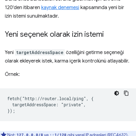
120'den itibaren
kaynak denemesi
kapsamında yeni bir
izin istemi sunulmaktadır.
Yeni seçenek olarak izin istemi
Yeni
targetAddressSpace
özelliğini getirme seçeneği
olarak ekleyerek istek, karma içerik kontrolünü atlayabilir.
Örnek:
fetch("http://router.local/ping", {

  targetAddressSpace: "private",

Not:
ve
gibi yerel IP adresleri (
RFC4632
),
127.0.0.0/8
::1/128