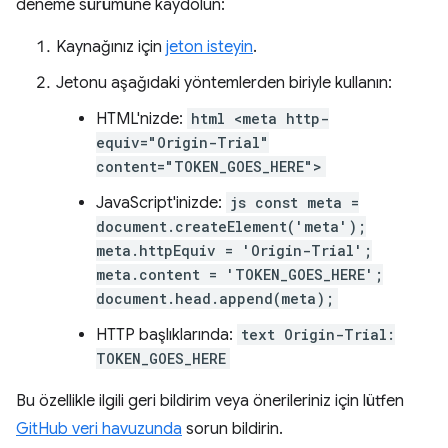
deneme sürümüne kaydolun:
Kaynağınız için
jeton isteyin
.
Jetonu aşağıdaki yöntemlerden biriyle kullanın:
HTML'nizde:
html <meta http-
equiv="Origin-Trial"
content="TOKEN_GOES_HERE">
JavaScript'inizde:
js const meta =
document.createElement('meta');
meta.httpEquiv = 'Origin-Trial';
meta.content = 'TOKEN_GOES_HERE';
document.head.append(meta);
HTTP başlıklarında:
text Origin-Trial:
TOKEN_GOES_HERE
Bu özellikle ilgili geri bildirim veya önerileriniz için lütfen
GitHub veri havuzunda
sorun bildirin.