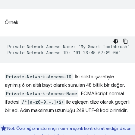
Örnek:
Private-Network-Access-Name: "My Smart Toothbrush"

Private-Network-Access-ID
: İki nokta işaretiyle
ayrılmış 6 on altılı bayt olarak sunulan 48 bitlik bir değer.
Private-Network-Access-Name
: ECMAScript normal
ifadesi
/^[a-z0-9_-.]+$/
ile eşleşen dize olarak geçerli
bir ad. Adın maksimum uzunluğu 248 UTF-8 kod birimidir.
Not: Özel ağ izni istemi için karma içerik kontrolü atlandığında, ön