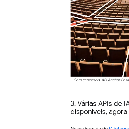
Com carrosséis, API Anchor Posit
3
.
Várias APIs de 
disponíveis
,
agora 