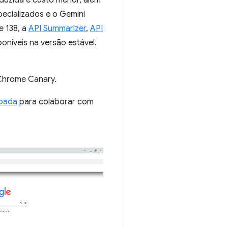
duzida e custo menor, além
pecializados e o Gemini
e 138, a
API Summarizer
,
API
níveis na versão estável.
 Chrome Canary.
ipada
para colaborar com