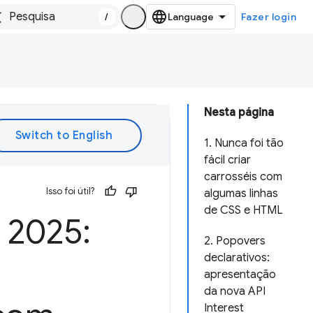
/
Fazer login
Nesta página
1. Nunca foi tão
fácil criar
carrosséis com
Isso foi útil?
algumas linhas
de CSS e HTML
 2025:
2. Popovers
declarativos:
apresentação
da nova API
Interest