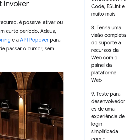
t Invoker
Code, ESLint e
muito mais
ecurso, é possível ativar ou
8. Tenha uma
 um curto período. Adeus,
visão completa
oning
e a
API Popover
para
do suporte a
 de passar o cursor, sem
recursos da
Web com o
painel da
plataforma
Web
9. Teste para
desenvolvedor
es de uma
experiência de
login
simplificada
com o