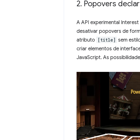
2
.
Popovers declara
A API experimental Interes
desativar popovers de forma
atributo
[title]
sem estilo
criar elementos de interfac
JavaScript. As possibilidad