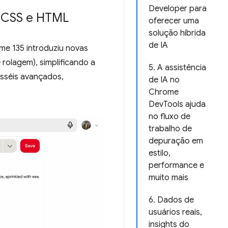
Developer para
de CSS e HTML
oferecer uma
solução híbrida
de IA
ome 135 introduziu novas
rolagem), simplificando a
5. A assistência
osséis avançados,
de IA no
Chrome
DevTools ajuda
no fluxo de
trabalho de
depuração em
estilo,
performance e
muito mais
6. Dados de
usuários reais,
insights do