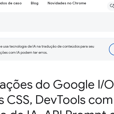
udos de caso
Blog
Novidades no Chrome
 usa tecnologia de IA na tradução de conteúdos para seu
uções com IA podem ter erros.
zações do Google I
/
O
is CSS
,
Dev
Tools com