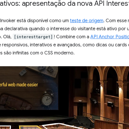
tivos: apresentação da nova API Interes
t Invoker está disponível como um
teste de origem
. Com esse r
 declarativa quando o interesse do visitante está ativo por
. Olá,
[interesttarget]
! Combine com a
API Anchor Positi
e responsivos, interativos e avançados, como dicas ou cards
es são infinitas com o CSS moderno.