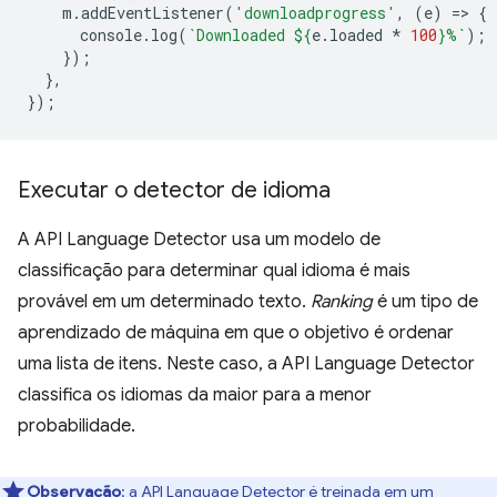
m
.
addEventListener
(
'downloadprogress'
,
(
e
)
=
>
{
console
.
log
(
`Downloaded 
${
e
.
loaded
*
100
}
%`
);
});
},
});
Executar o detector de idioma
A API Language Detector usa um modelo de
classificação para determinar qual idioma é mais
provável em um determinado texto.
Ranking
é um tipo de
aprendizado de máquina em que o objetivo é ordenar
uma lista de itens. Neste caso, a API Language Detector
classifica os idiomas da maior para a menor
probabilidade.
Observação
:
a API Language Detector é treinada em um