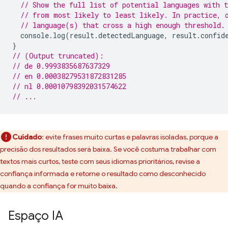
// Show the full list of potential languages with t
// from most likely to least likely. In practice, 
// language(s) that cross a high enough threshold.
console
.
log
(
result
.
detectedLanguage
,
result
.
confid
}
// (Output truncated):
// de 0.9993835687637329
// en 0.00038279531872831285
// nl 0.00010798392031574622
// ...
Cuidado
:
evite frases muito curtas e palavras isoladas, porque a
precisão dos resultados será baixa. Se você costuma trabalhar com
textos mais curtos, teste com seus idiomas prioritários, revise a
confiança informada e retorne o resultado como desconhecido
quando a confiança for muito baixa.
Espaço IA