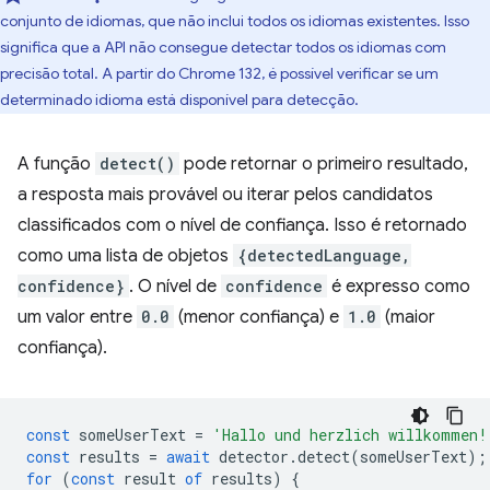
conjunto de idiomas, que não inclui todos os idiomas existentes. Isso
significa que a API não consegue detectar todos os idiomas com
precisão total. A partir do Chrome 132, é possível verificar se um
determinado idioma está disponível para detecção.
A função
detect()
pode retornar o primeiro resultado,
a resposta mais provável ou iterar pelos candidatos
classificados com o nível de confiança. Isso é retornado
como uma lista de objetos
{detectedLanguage,
confidence}
. O nível de
confidence
é expresso como
um valor entre
0.0
(menor confiança) e
1.0
(maior
confiança).
const
someUserText
=
'Hallo und herzlich willkommen!
const
results
=
await
detector
.
detect
(
someUserText
);
for
(
const
result
of
results
)
{