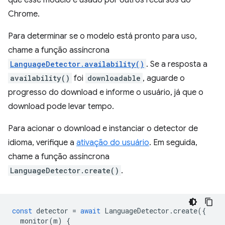
que esse modelo é usado por outros recursos do
Chrome.
Para determinar se o modelo está pronto para uso,
chame a função assíncrona
LanguageDetector.availability()
. Se a resposta a
availability()
foi
downloadable
, aguarde o
progresso do download e informe o usuário, já que o
download pode levar tempo.
Para acionar o download e instanciar o detector de
idioma, verifique a
ativação do usuário
. Em seguida,
chame a função assíncrona
LanguageDetector.create()
.
const
detector
=
await
LanguageDetector
.
create
({
monitor
(
m
)
{