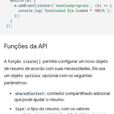
monitor
(
m
)
{
m
.
addEventListener
(
'downloadprogress'
,
(
e
)
=
>
{
console
.
log
(
`Downloaded 
${
e
.
loaded
*
100
}
%`
);
});
}
});
Funções da API
A função
create()
permite configurar um novo objeto
de resumo de acordo com suas necessidades. Ele usa
um objeto
options
opcional com os seguintes
parâmetros:
sharedContext
: contexto compartilhado adicional
que pode ajudar o resumo.
type
: o tipo do resumo, com os valores