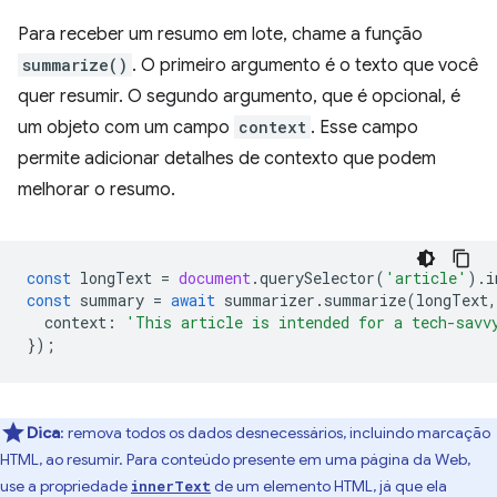
Para receber um resumo em lote, chame a função
summarize()
. O primeiro argumento é o texto que você
quer resumir. O segundo argumento, que é opcional, é
um objeto com um campo
context
. Esse campo
permite adicionar detalhes de contexto que podem
melhorar o resumo.
const
longText
=
document
.
querySelector
(
'article'
).
i
const
summary
=
await
summarizer
.
summarize
(
longText
,
context
:
'This article is intended for a tech-savv
});
Dica
:
remova todos os dados desnecessários, incluindo marcação
HTML, ao resumir. Para conteúdo presente em uma página da Web,
use a propriedade
de um elemento HTML, já que ela
innerText