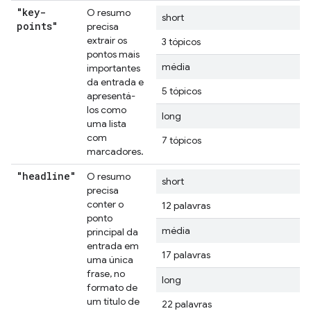
"key-
O resumo
short
points"
precisa
extrair os
3 tópicos
pontos mais
média
importantes
da entrada e
5 tópicos
apresentá-
los como
long
uma lista
com
7 tópicos
marcadores.
"headline"
O resumo
short
precisa
conter o
12 palavras
ponto
média
principal da
entrada em
17 palavras
uma única
frase, no
long
formato de
um título de
22 palavras