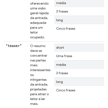
média
oferecendo
uma visão
3 frases
geral rápida
da entrada,
long
adequada
para um
Cinco frases
leitor
ocupado.
"teaser"
O resumo
short
deve se
concentrar
Uma frase
nas partes
média
mais
interessantes
3 frases
ou
intrigantes
long
da entrada,
projetadas
Cinco frases
para atrair o
leitor a ler
mais.