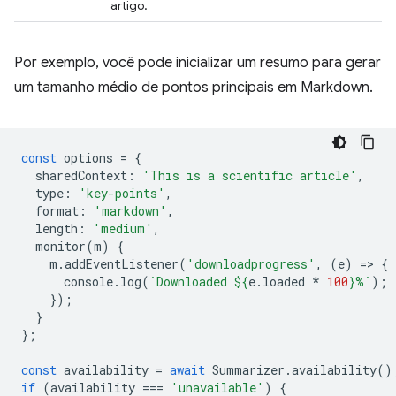
artigo.
Por exemplo, você pode inicializar um resumo para gerar
um tamanho médio de pontos principais em Markdown.
const
options
=
{
sharedContext
:
'This is a scientific article'
,
type
:
'key-points'
,
format
:
'markdown'
,
length
:
'medium'
,
monitor
(
m
)
{
m
.
addEventListener
(
'downloadprogress'
,
(
e
)
=
>
{
console
.
log
(
`Downloaded 
${
e
.
loaded
*
100
}
%`
);
});
}
};
const
availability
=
await
Summarizer
.
availability
()
if
(
availability
===
'unavailable'
)
{