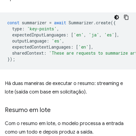
const
summarizer
=
await
Summarizer
.
create
({
type
:
'key-points'
,
expectedInputLanguages
:
[
'en'
,
'ja'
,
'es'
],
outputLanguage
:
'es'
,
expectedContextLanguages
:
[
'en'
],
sharedContext
:
'These are requests to summarize ar
});
Há duas maneiras de executar o resumo: streaming e
lote (saída com base em solicitação).
Resumo em lote
Com o resumo em lote, o modelo processa a entrada
como um todo e depois produz a saída.