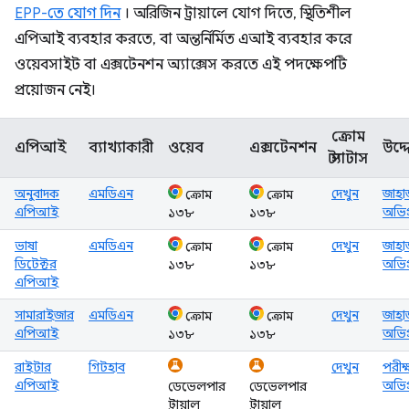
EPP-তে যোগ দিন
। অরিজিন ট্রায়ালে যোগ দিতে, স্থিতিশীল
এপিআই ব্যবহার করতে, বা অন্তর্নির্মিত এআই ব্যবহার করে
ওয়েবসাইট বা এক্সটেনশন অ্যাক্সেস করতে এই পদক্ষেপটি
প্রয়োজন নেই।
ক্রোম
এপিআই
ব্যাখ্যাকারী
ওয়েব
এক্সটেনশন
উদ্দ
স্ট্যাটাস
অনুবাদক
এমডিএন
দেখুন
জাহা
ক্রোম
ক্রোম
এপিআই
অভিপ্
১৩৮
১৩৮
ভাষা
এমডিএন
দেখুন
জাহা
ক্রোম
ক্রোম
ডিটেক্টর
অভিপ্
১৩৮
১৩৮
এপিআই
সামারাইজার
এমডিএন
দেখুন
জাহা
ক্রোম
ক্রোম
এপিআই
অভিপ্
১৩৮
১৩৮
রাইটার
গিটহাব
দেখুন
পরীক
এপিআই
অভিপ্
ডেভেলপার
ডেভেলপার
ট্রায়াল
ট্রায়াল