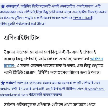
গুরুত্বপূর্ণ
: অন্তর্নির্মিত ভিত্তি মডেলটি একটি জেনারেটিভ এআই মডেল। এটি
ব্যবহার করে এমন এপিআই দিয়ে কিছু তৈরি করার আগে, এআই দিয়ে ডিজাইন করার
সর্বোত্তম অনুশীলন, পদ্ধতি এবং উদাহরণ জানতে আপনার
পিপল + এআই
গাইডবুকটি
পর্যালোচনা করা উচিত।
এপিআই স্ট্যাটাস
উন্নয়নের বিভিন্ন পর্যায়ে থাকা বেশ কিছু বিল্ট-ইন এআই এপিআই
রয়েছে। কিছু এপিআই ক্রোম স্টেবল-এ আছে, অন্যগুলো
অরিজিন
ট্রায়াল-
এ সকল ডেভেলপারদের জন্য উপলব্ধ, এবং কিছু শুধুমাত্র
আর্লি প্রিভিউ প্রোগ্রাম (ইপিপি) অংশগ্রহণকারীদের জন্য উপলব্ধ।
পরামর্শ:
আপনার কোডবেসে সহজে অ্যাক্সেসের জন্য প্রম্পট এপিআই এবং
অন্যান্য বিল্ট-ইন এআই এপিআই-এর টাইপস্ক্রিপ্ট টাইপিং পেতে
@types/dom-
chromium-ai
npm প্যাকেজটি ব্যবহার করুন।
সর্বশেষ পরীক্ষামূলক এপিআই-গুলিতে প্রথম অ্যাক্সেস পেতে