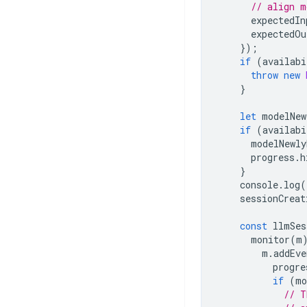
// align m
expectedIn
expectedOu
});
if
(
availabi
throw
new
}
let
modelNew
if
(
availabi
modelNewly
progress
.
h
}
console
.
log
(
sessionCreat
const
llmSes
monitor
(
m
m
.
addEve
progre
if
(
mo
// T