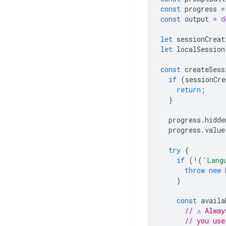
const
progress
=
const
output
=
d
let
sessionCreat
let
localSession
const
createSess
if
(
sessionCre
return
;
}
progress
.
hidde
progress
.
value
try
{
if
(
!
(
'Lang
throw
new
}
const
availa
// ⚠️ Alwa
// you use