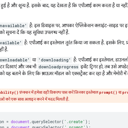
 छिपी हुई है और शून्य है. इसके बाद, यह देखता है कि एपीआई काम करता है या नह
navailable'
है: इस डिवाइस पर, आपका ऐप्लिकेशन क्लाइंट-साइड पर इस
ो सूचना दें कि यह सुविधा उपलब्ध नहीं है.
vailable'
है: एपीआई का इस्तेमाल तुरंत किया जा सकता है. इसके लिए, प्रो
ीं है.
ownloadable'
या
'downloading'
है: एपीआई का इस्तेमाल, डाउनलोड
डिकेटर दिखाएं और जब भी
downloadprogress
इवेंट ट्रिगर हो, तब उसे अपडे
ो यह बताने के लिए कि ब्राउज़र मॉडल को एक्सट्रैक्ट कर रहा है और मेमोरी में
फ़ंक्शन में हमेशा वही विकल्प पास करें जिनका इस्तेमाल
या
ability()
prompt()
pr
मताओं को एक साथ अलाइन करने में मदद मिलती है.
on
=
document
.
querySelector
(
'.create'
);
on
=
document
.
querySelector
(
'.prompt'
);