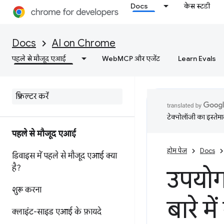
Docs
केस स्टडी
Docs
AI on Chrome
पहले से मौजूद एआई
WebMCP और एजेंट
Learn Evals
टेक्नोलॉजी का इस्तेमाल
पहले से मौजूद एआई
होम पेज
Docs
डिवाइस में पहले से मौजूद एआई क्या
है?
उपयोग
शुरू करना
बारे मे
क्लाइंट-साइड एआई के फ़ायदे