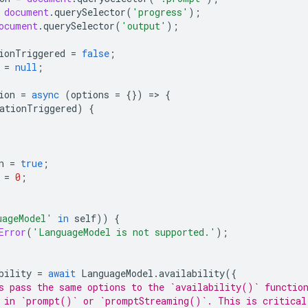
document
.
querySelector
(
'progress'
);
ocument
.
querySelector
(
'output'
);
ionTriggered
=
false
;
=
null
;
ion
=
async
(
options
=
{})
=
>
{
ationTriggered
)
{
n
=
true
;
=
0
;
uageModel'
in
self
))
{
Error
(
'LanguageModel is not supported.'
);
bility
=
await
LanguageModel
.
availability
({
ys pass the same options to the `availability()` functio
 in `prompt()` or `promptStreaming()`. This is critical