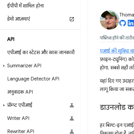
ईपीपी में शामिल होना
Thomas
डेमो आज़माएं
पब्लिश होने की तारी
API
एआई की सुविधा व
एपीआई का स्टेटस और खास जानकारी
फ़ाइन-ट्यूनिंग) को
Summarizer API
होगा. सबसे सही तरी
Language Detector API
यहां दिए गए उदाहरण
लागू किया जा सकता
अनुवादक API
प्रॉम्प्ट एपीआई
डाउनलोड कर
Writer API
हर बिल्ट-इन एआई 
Rewriter API
विकल्प होता है, 