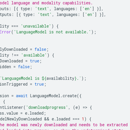
odel language and modality capabilities.
puts
:
[{
type
:
'text'
,
languages
:
[
'en'
]
}],
tputs
:
[{
type
:
'text'
,
languages
:
[
'en'
]
}],
lity
===
'unavailable'
)
{
Error
(
'LanguageModel is not available.'
);
lyDownloaded
=
false
;
lity
!==
'available'
)
{
Downloaded
=
true
;
idden
=
false
;
`LanguageModel is 
${
availability
}
.`
);
ionTriggered
=
true
;
sion
=
await
LanguageModel
.
create
({
)
{
ntListener
(
'downloadprogress'
,
(
e
)
=
>
{
ss
.
value
=
e
.
loaded
;
delNewlyDownloaded
 && 
e
.
loaded
===
1
)
{
he model was newly downloaded and needs to be extracted