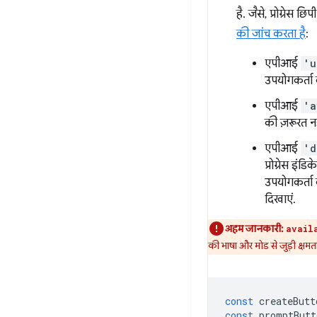
है. जैसे, प्रोग्रेस
की जांच करता है
:
एपीआई
'u
उपयोगकर्ता क
एपीआई
'a
की ज़रूरत नह
एपीआई
'd
प्रोग्रेस इं
उपयोगकर्ता क
दिखाएं.
अहम जानकारी:
avail
की भाषा और मोड से जुड़ी क्ष
const
createButt
const
promptButt