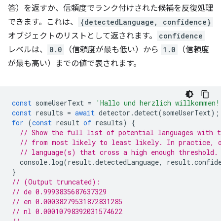
答）を返すか、信頼度でランク付けされた候補を反復処理
できます。これは、
{detectedLanguage, confidence}
オブジェクトのリストとして返されます。
confidence
レベルは、
0.0
（信頼度が最も低い）から
1.0
（信頼度
が最も高い）までの値で表されます。
const
someUserText
=
'Hallo und herzlich willkommen!
const
results
=
await
detector
.
detect
(
someUserText
);
for
(
const
result
of
results
)
{
// Show the full list of potential languages with t
// from most likely to least likely. In practice, 
// language(s) that cross a high enough threshold.
console
.
log
(
result
.
detectedLanguage
,
result
.
confid
}
// (Output truncated):
// de 0.9993835687637329
// en 0.00038279531872831285
// nl 0.00010798392031574622