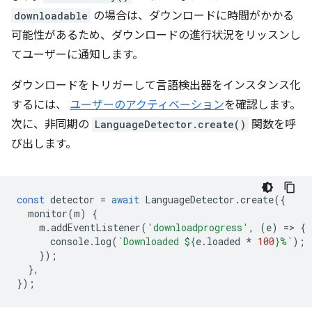
downloadable
の場合は、ダウンロードに時間がかかる
可能性があるため、ダウンロードの進行状況をリッスンし
てユーザーに通知します。
ダウンロードをトリガーして言語検出器をインスタンス化
するには、
ユーザーのアクティベーション
を確認します。
次に、非同期の
LanguageDetector.create()
関数を呼
び出します。
const
detector
=
await
LanguageDetector
.
create
({
monitor
(
m
)
{
m
.
addEventListener
(
'downloadprogress'
,
(
e
)
=
>
{
console
.
log
(
`Downloaded 
${
e
.
loaded
*
100
}
%`
);
});
},
});