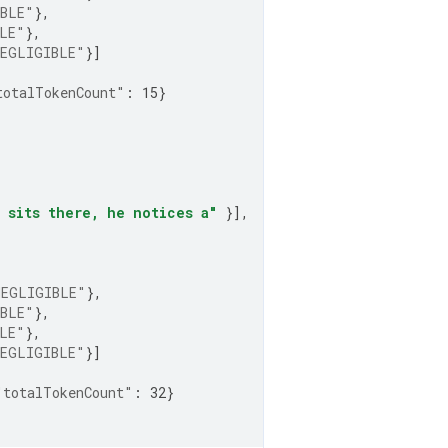
BLE"
},
LE"
},
EGLIGIBLE"
}]
totalTokenCount"
:
15
}
e sits there, he notices a"
}],
NEGLIGIBLE"
},
BLE"
},
LE"
},
EGLIGIBLE"
}]
"totalTokenCount"
:
32
}