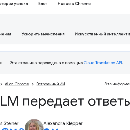
стории успеха
Блог
Новое в Chrome
чения
Ускорить вычисления
Искусственный интеллект 
Эта страница переведена с помощью
Cloud Translation API
.
AI on Chrome
Встроенный ИИ
Эта информац
LLM передает ответ
 Steiner
Alexandra Klepper