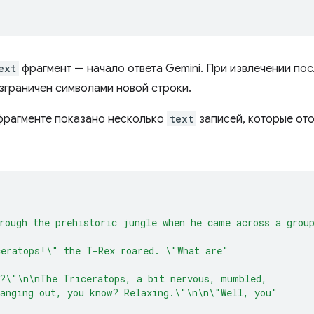
ext
фрагмент — начало ответа Gemini. При извлечении п
азграничен символами новой строки.
фрагменте показано несколько
text
записей, которые от
rough the prehistoric jungle when he came across a grou
ceratops!\" the T-Rex roared. \"What are"
?\"\n\nThe Triceratops, a bit nervous, mumbled,
anging out, you know? Relaxing.\"\n\n\"Well, you"