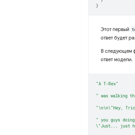
}
Этот первый
t
ответ будет р
В следующем 
ответ модели.
"A T-Rex"
" was walking th
"\n\n\"Hey, Tri
" you guys doing
\"Just... just h