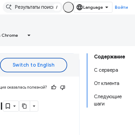
/
Войти
в Chrome
Содержание
С сервера
От клиента
ия оказалась полезной?
Следующие
ы
шаги