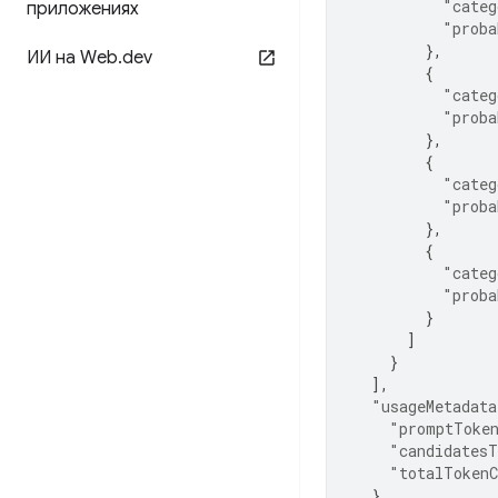
"categ
приложениях
"proba
},
ИИ на Web
.
dev
{
"categ
"proba
},
{
"categ
"proba
},
{
"categ
"proba
}
]
}
],
"usageMetadata
"promptToke
"candidatesT
"totalToken
}