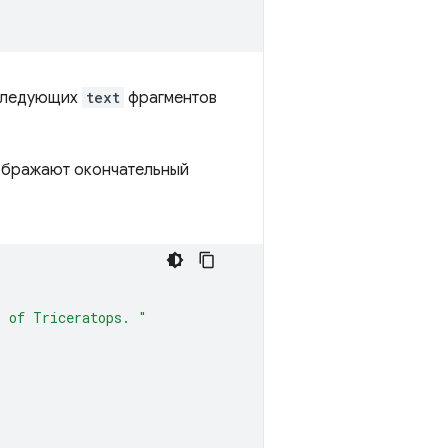
оследующих
text
фрагментов
ображают окончательный
p of Triceratops. "