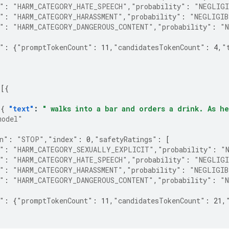
"
:
"HARM_CATEGORY_HATE_SPEECH"
,
"probability"
:
"NEGLIGI
"
:
"HARM_CATEGORY_HARASSMENT"
,
"probability"
:
"NEGLIGIB
"
:
"HARM_CATEGORY_DANGEROUS_CONTENT"
,
"probability"
:
"N
"
:
{
"promptTokenCount"
:
11
,
"candidatesTokenCount"
:
4
,
"
[{
{
[{
"text"
:
" walks into a bar and orders a drink. As h
model"
n"
:
"STOP"
,
"index"
:
0
,
"safetyRatings"
:
[
"
:
"HARM_CATEGORY_SEXUALLY_EXPLICIT"
,
"probability"
:
"
"
:
"HARM_CATEGORY_HATE_SPEECH"
,
"probability"
:
"NEGLIGI
"
:
"HARM_CATEGORY_HARASSMENT"
,
"probability"
:
"NEGLIGIB
"
:
"HARM_CATEGORY_DANGEROUS_CONTENT"
,
"probability"
:
"N
"
:
{
"promptTokenCount"
:
11
,
"candidatesTokenCount"
:
21
,