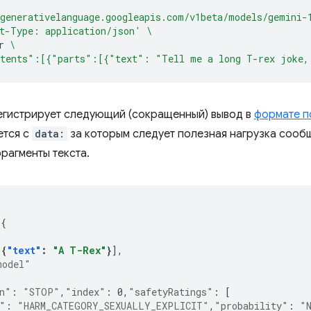
generativelanguage.googleapis.com/v1beta/models/gemini-
t-Type: application/json'
\
r
\
tents":[{"parts":[{"text": "Tell me a long T-rex joke,
егистрирует следующий (сокращенный) вывод в
формате п
ется с
data:
за которым следует полезная нагрузка сооб
рагменты текста.
[{
{
[
{
"text"
:
"A T-Rex"
}
model"
n"
:
"STOP"
,
"index"
:
0
,
"safetyRatings"
:
[
"
:
"HARM_CATEGORY_SEXUALLY_EXPLICIT"
,
"probability"
:
"