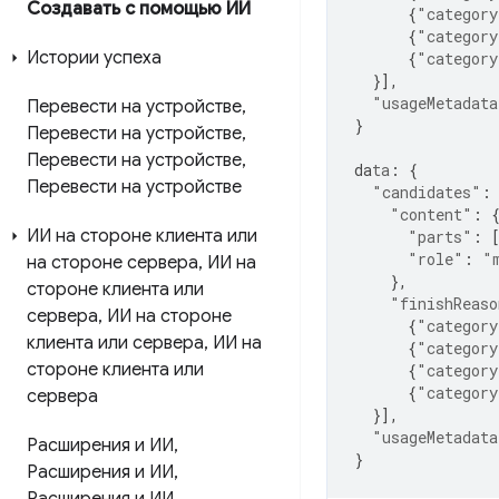
Создавать с помощью ИИ
{
"category
{
"category
Истории успеха
{
"category
}],
"usageMetadata
Перевести на устройстве
,
}
Перевести на устройстве
,
Перевести на устройстве
,
da
ta
:
{
Перевести на устройстве
"candidates"
:
"content"
:
ИИ на стороне клиента или
"parts"
:
"role"
:
"
на стороне сервера
,
ИИ на
},
стороне клиента или
"finishReaso
сервера
,
ИИ на стороне
{
"category
клиента или сервера
,
ИИ на
{
"category
стороне клиента или
{
"category
{
"category
сервера
}],
"usageMetadata
Расширения и ИИ
,
}
Расширения и ИИ
,