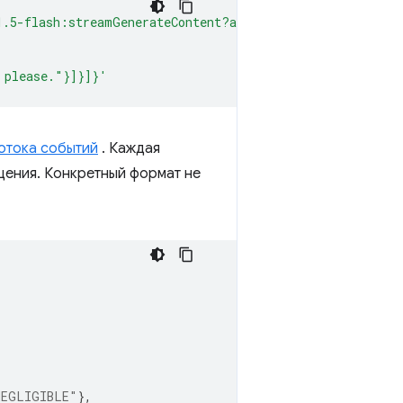
1.5-flash:streamGenerateContent?alt=sse&key={GOOGLE_API
 please."}]}]}'
отока событий
. Каждая
щения. Конкретный формат не
NEGLIGIBLE"
},