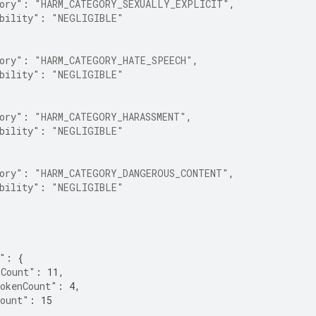
ory"
:
"HARM_CATEGORY_SEXUALLY_EXPLICIT"
,
bility"
:
"NEGLIGIBLE"
ory"
:
"HARM_CATEGORY_HATE_SPEECH"
,
bility"
:
"NEGLIGIBLE"
ory"
:
"HARM_CATEGORY_HARASSMENT"
,
bility"
:
"NEGLIGIBLE"
ory"
:
"HARM_CATEGORY_DANGEROUS_CONTENT"
,
bility"
:
"NEGLIGIBLE"
"
:
{
nCount"
:
11
,
okenCount"
:
4
,
Count"
:
15