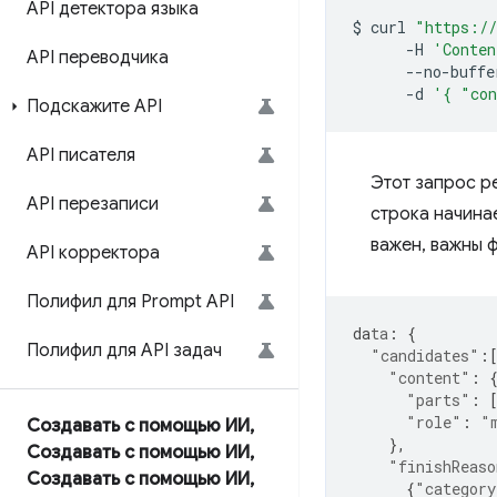
API детектора языка
$
curl
"https://
-H
'Conten
API переводчика
--no-buffe
-d
'{ "con
Подскажите API
API писателя
Этот запрос р
API перезаписи
строка начина
важен, важны ф
API корректора
Полифил для Prompt API
da
ta
:
{
Полифил для API задач
"candidates"
:
"content"
:
"parts"
:
"role"
:
"
Создавать с помощью ИИ
,
},
Создавать с помощью ИИ
,
"finishReaso
Создавать с помощью ИИ
,
{
"category