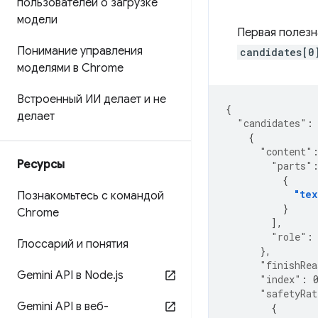
пользователей о загрузке
модели
Первая полезн
Понимание управления
candidates[0
моделями в Chrome
Встроенный ИИ делает и не
{
делает
"candidates"
:
{
"content"
Ресурсы
"parts"
{
"tex
Познакомьтесь с командой
}
Chrome
],
"role"
:
Глоссарий и понятия
},
"finishRea
Gemini API в Node
.
js
"index"
:
"safetyRat
Gemini API в веб-
{