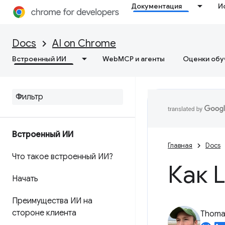
Документация
И
Docs
AI on Chrome
Встроенный ИИ
WebMCP и агенты
Оценки обу
Встроенный ИИ
Главная
Docs
Что такое встроенный ИИ?
Как 
Начать
Преимущества ИИ на
стороне клиента
Thomas