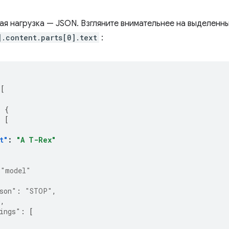
ая нагрузка — JSON. Взгляните внимательнее на выделенн
].content.parts[0].text
:
[
:
{
:
[
t"
:
"A T-Rex"
"model"
son"
:
"STOP"
,
0
,
ings"
:
[