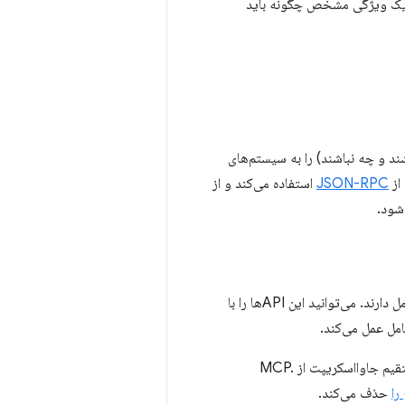
ا WebMCP و MCP، عامل‌ها می‌دانند که یک ویژگی مشخص چگونه باید
د و چه نباشند) را به سیستم‌های
از
JSON-RPC
استفاده می‌کند و از
WebMCP یک استاندارد مرورگر پیشنهادی با دو API است که منحصراً با عامل داخلی مرورگر تعامل دارند. می‌توانید این APIها را با
WebMCP را مجموعه‌ای از APIهای «الهام‌گرفته از MCP» در نظر بگیرید، نه یک پیاده‌سازی مستقیم جاوااسکریپت از MCP.
را
حذف می‌کند.