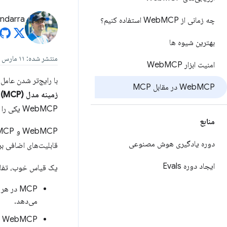
andarra
چه زمانی از Web
MCP استفاده کنیم؟
بهترین شیوه ها
منتشر شده: ۱۱ مارس ۲۰۲۶، آخرین به‌روزرسانی: ۱۹ مه ۲۰۲۶
امنیت ابزار Web
MCP
با رایج‌تر شدن عام
MCP در مقابل MCP
Web
زمینه مدل (MCP) خواهد شد؟»
WebMCP یکی را انتخاب کنید. WebMCP افزونه یا جایگزینی برای MCP نیست.
منابع
دوره یادگیری هوش مصنوعی
قابلیت‌های اضافی بر
ایجاد دوره Evals
یک قیاس خوب، تفاو
MCP در 
می‌دهد.