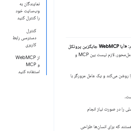
نمایندگان به
وب‌سایت خود
را کنترل کنید
کنترل
دسترسی رابط
کاربری
م:
«آیا WebMCP جایگزین پروتکل
این سوال ناشی از یک سوءتفاهم است. برای ایجاد یک تجربه عامل‌محور، لازم نیست بین MCP و
از WebMCP
و MCP
استفاده کنید
WebM هدف از ویژگی‌های برنامه را روشن می‌کند و یک عامل مرورگر با
ست.
لی را در صورت نیاز انجام
قط در وب‌سایت شما موجود است. وب‌سایت‌ها معمولاً رابط‌های کاربری (UI) هستند که برای انسان‌ها طراحی