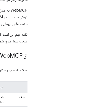
WebMCP ب
باشد، عامل مهمان پ
سایت شما خارج شود ی
از Web
MCP و MCP استفاده کنید
هنگام انتخاب راهکار
ام 
هدف
داده
عوام