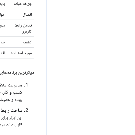
چرخه حیات
پاید
اتصال
جهان
تعامل رابط
بدو
کاربری
کشف
جریا
مورد استفاده
اقدامات API پس‌
مؤثرترین برنامه‌های عامل‌گرا از هر دو MCP و WebMCP استفاده
مدیریت منطق ا
کسب و کار، ب
بوده و همیشه
ساخت رابط کاربر
این ابزار بر
قابلیت اطمینا