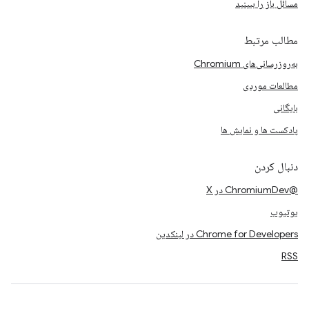
مسائل باز را ببینید
مطالب مرتبط
به‌روزرسانی‌های Chromium
مطالعات موردی
بایگانی
پادکست ها و نمایش ها
دنبال کردن
@ChromiumDev در X
یوتیوب
Chrome for Developers در لینکدین
RSS