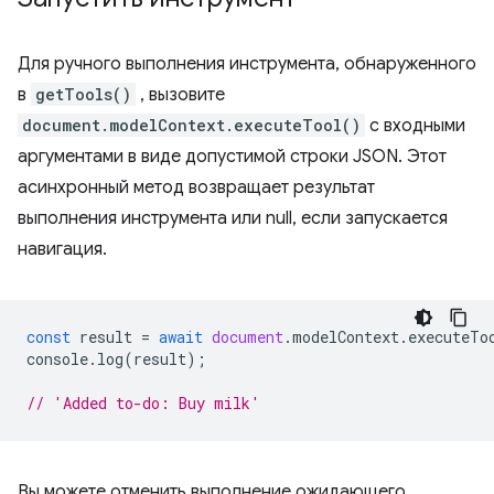
Для ручного выполнения инструмента, обнаруженного
в
getTools()
, вызовите
document.modelContext.executeTool()
с входными
аргументами в виде допустимой строки JSON. Этот
асинхронный метод возвращает результат
выполнения инструмента или null, если запускается
навигация.
const
result
=
await
document
.
modelContext
.
executeTo
console
.
log
(
result
);
// 'Added to-do: Buy milk'
Вы можете отменить выполнение ожидающего