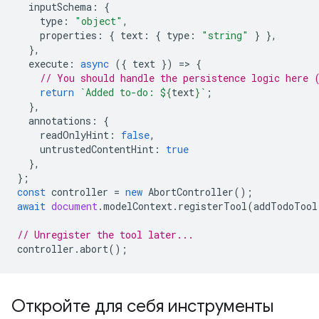
inputSchema
:
{
type
:
"object"
,
properties
:
{
text
:
{
type
:
"string"
}
},
},
execute
:
async
({
text
})
=
>
{
// You should handle the persistence logic here 
return
`Added to-do: 
${
text
}
`
;
},
annotations
:
{
readOnlyHint
:
false
,
untrustedContentHint
:
true
},
};
const
controller
=
new
AbortController
();
await
document
.
modelContext
.
registerTool
(
addTodoTool
// Unregister the tool later...
controller
.
abort
();
Откройте для себя инструменты