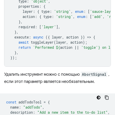
type
:
'object'
,
properties
:
{
layer
:
{
type
:
'string'
,
enum
:
[
'sauce-layer
action
:
{
type
:
'string'
,
enum
:
[
'add'
,
're
},
required
:
[
'layer'
],
},
execute
:
async
({
layer
,
action
})
=
>
{
await
toggleLayer
(
layer
,
action
);
return
`Performed 
${
action
||
'toggle'
}
 on lay
},
});
Удалить инструмент можно с помощью
AbortSignal
,
если этот параметр является необязательным.
const
addTodoTool
=
{
name
:
"addTodo"
,
description
:
"Add a new item to the to-do list"
,