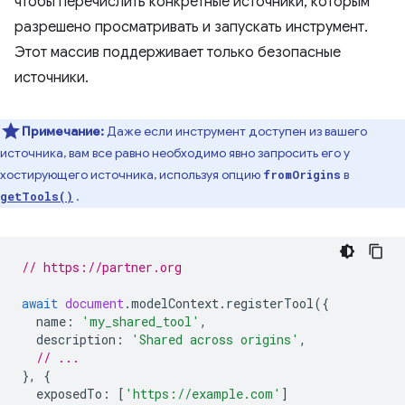
чтобы перечислить конкретные источники, которым
разрешено просматривать и запускать инструмент.
Этот массив поддерживает только безопасные
источники.
Примечание:
Даже если инструмент доступен из вашего
источника, вам все равно необходимо явно запросить его у
хостирующего источника, используя опцию
в
fromOrigins
.
getTools()
// https://partner.org
await
document
.
modelContext
.
registerTool
({
name
:
'my_shared_tool'
,
description
:
'Shared across origins'
,
// ...
},
{
exposedTo
:
[
'https://example.com'
]