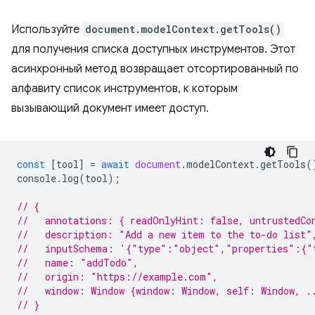
Используйте
document.modelContext.getTools()
для получения списка доступных инструментов. Этот
асинхронный метод возвращает отсортированный по
алфавиту список инструментов, к которым
вызывающий документ имеет доступ.
const
[
tool
]
=
await
document
.
modelContext
.
getTools
(
console
.
log
(
tool
);
// {
//   annotations: { readOnlyHint: false, untrustedCo
//   description: "Add a new item to the to-do list"
//   inputSchema: '{"type":"object","properties":{"
//   name: "addTodo",
//   origin: "https://example.com",
//   window: Window {window: Window, self: Window, .
// }