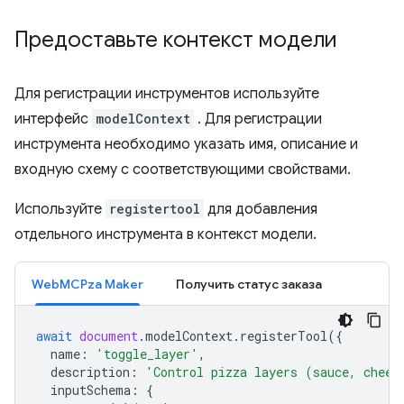
Предоставьте контекст модели
Для регистрации инструментов используйте
интерфейс
modelContext
. Для регистрации
инструмента необходимо указать имя, описание и
входную схему с соответствующими свойствами.
Используйте
registertool
для добавления
отдельного инструмента в контекст модели.
WebMCPza Maker
Получить статус заказа
await
document
.
modelContext
.
registerTool
({
name
:
'toggle_layer'
,
description
:
'Control pizza layers (sauce, chees
inputSchema
:
{