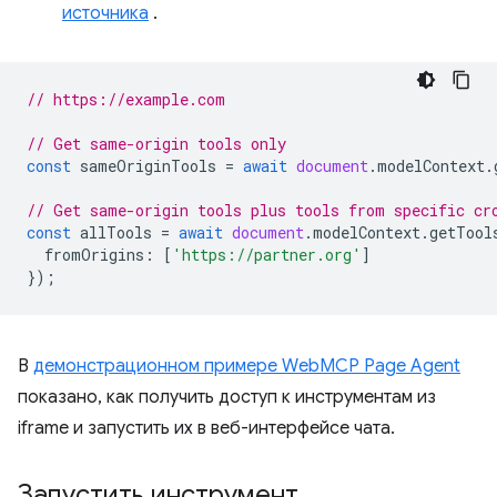
источника
.
// https://example.com
// Get same-origin tools only
const
sameOriginTools
=
await
document
.
modelContext
.
// Get same-origin tools plus tools from specific cr
const
allTools
=
await
document
.
modelContext
.
getTool
fromOrigins
:
[
'https://partner.org'
]
});
В
демонстрационном примере WebMCP Page Agent
показано, как получить доступ к инструментам из
iframe и запустить их в веб-интерфейсе чата.
Запустить инструмент