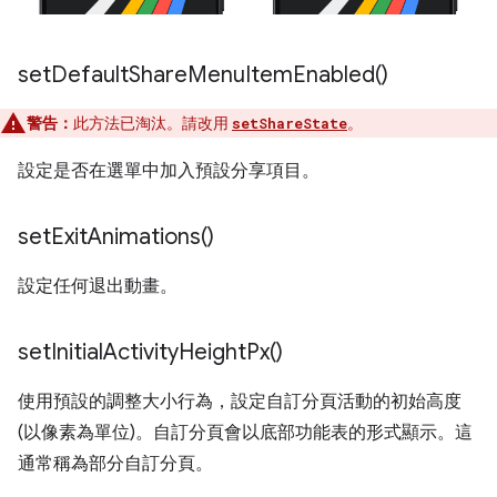
set
Default
Share
Menu
Item
Enabled(
)
警告：
此方法已淘汰。請改用
。
setShareState
設定是否在選單中加入預設分享項目。
set
Exit
Animations(
)
設定任何退出動畫。
set
Initial
Activity
Height
Px(
)
使用預設的調整大小行為，設定自訂分頁活動的初始高度
(以像素為單位)。自訂分頁會以底部功能表的形式顯示。這
通常稱為部分自訂分頁。