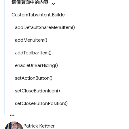
這個頁面中的內容
CustomTabsIntent.Builder
addDefaultShareMenuItem()
addMenuItem()
addToolbarItem()
enableUrlBarHiding()
setActionButton()
setCloseButtonIcon()
setCloseButtonPosition()
Patrick Kettner