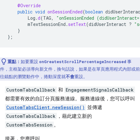
@Override
public
void
onSessionEnded
(
boolean
didUserIntera
Log
.
d
(
TAG
,
"onSessionEnded (didUserInteract=
mTextSessionEnd
.
setText
(
didUserInteract
?
"s
}
};
重點：
如要重設
事
onGreatestScrollPercentageIncreased
件，主框架必須導向新文件，換句話說，如果是在單頁應用程式內部或前
往錨點的瀏覽動作中，捲動深度就
不會
重設。
CustomTabsCallback
和
EngagementSignalsCallback
都需要有效的自訂分頁服務連線。服務連線後，您可以呼叫
CustomTabsClient.newSession()
並傳遞
CustomTabsCallback
，藉此建立新的
CustomTabsSession
。
接著，您應呼叫