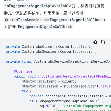
isEngagementSignalsApiAvailable()
，檢查目前瀏覽
器是否支援參與信號。如果支援，您可以透過
CustomTabsSession.setEngagementSignalsCallback(
)
註冊
EngagementSignalsCallback
。
private
CustomTabsClient
mCustomTabsClient
;
private
CustomTabsSession
mCustomTabsSession
;
private
final
CustomTabsServiceConnection
mServiceCo
@Override
public
void
onCustomTabsServiceConnected
(
@NonNul
mCustomTabsClient
=
client
;
mCustomTabsSession
=
mCustomTabsClient
.
newSe
try
{
boolean
engagementSignalsApiAvailable
=
if
(
!
engagementSignalsApiAvailable
)
{
Log
.
d
(
TAG
,
"CustomTab Engagement sig
"latest Chrome version and e