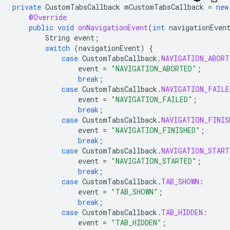
private
CustomTabsCallback
mCustomTabsCallback
=
new
@Override
public
void
onNavigationEvent
(
int
navigationEven
String
event
;
switch
(
navigationEvent
)
{
case
CustomTabsCallback
.
NAVIGATION_ABORT
event
=
"NAVIGATION_ABORTED"
;
break
;
case
CustomTabsCallback
.
NAVIGATION_FAILE
event
=
"NAVIGATION_FAILED"
;
break
;
case
CustomTabsCallback
.
NAVIGATION_FINIS
event
=
"NAVIGATION_FINISHED"
;
break
;
case
CustomTabsCallback
.
NAVIGATION_START
event
=
"NAVIGATION_STARTED"
;
break
;
case
CustomTabsCallback
.
TAB_SHOWN
:
event
=
"TAB_SHOWN"
;
break
;
case
CustomTabsCallback
.
TAB_HIDDEN
:
event
=
"TAB_HIDDEN"
;