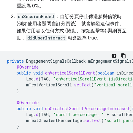
重設為 0%。
onSessionEnded
：自訂分頁停止傳送參與信號時
(例如使用者關閉自訂分頁後)，就會觸發這個事件。
如果使用者以任何方式 (捲動、按鈕點擊等) 與網頁互
動，
didUserInteract
就會設為 true。
private
EngagementSignalsCallback
mEngagementSignals
@Override
public
void
onVerticalScrollEvent
(
boolean
isDire
Log
.
d
(
TAG
,
"onVerticalScrollEvent (isDirecti
mTextVerticalScroll
.
setText
(
"vertical scroll
}
@Override
public
void
onGreatestScrollPercentageIncreased
(
Log
.
d
(
TAG
,
"scroll percentage: "
+
scrollPe
mTextGreatestPercentage
.
setText
(
"scroll perc
}