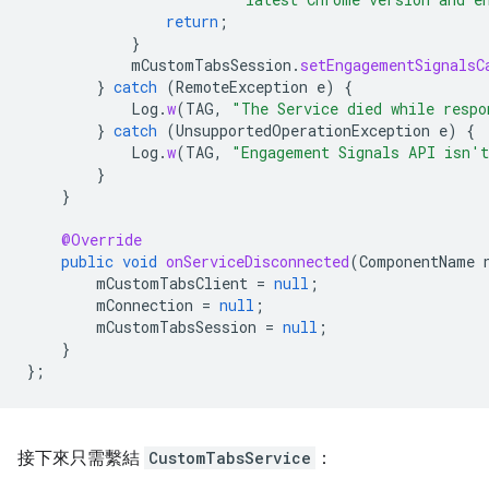
return
;
}
mCustomTabsSession
.
setEngagementSignalsC
}
catch
(
RemoteException
e
)
{
Log
.
w
(
TAG
,
"The Service died while respo
}
catch
(
UnsupportedOperationException
e
)
{
Log
.
w
(
TAG
,
"Engagement Signals API isn't
}
}
@Override
public
void
onServiceDisconnected
(
ComponentName
mCustomTabsClient
=
null
;
mConnection
=
null
;
mCustomTabsSession
=
null
;
}
};
接下來只需繫結
CustomTabsService
：