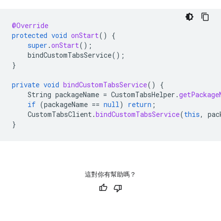
@Override
protected
void
onStart
()
{
super
.
onStart
();
bindCustomTabsService
();
}
private
void
bindCustomTabsService
()
{
String
packageName
=
CustomTabsHelper
.
getPackage
if
(
packageName
==
null
)
return
;
CustomTabsClient
.
bindCustomTabsService
(
this
,
pac
}
這對你有幫助嗎？