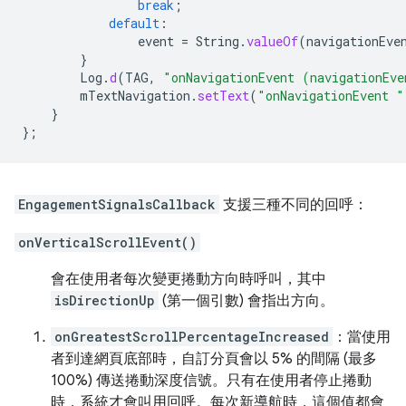
break
;
default
:
event
=
String
.
valueOf
(
navigationEve
}
Log
.
d
(
TAG
,
"onNavigationEvent (navigationEve
mTextNavigation
.
setText
(
"onNavigationEvent "
}
};
EngagementSignalsCallback
支援三種不同的回呼：
onVerticalScrollEvent()
會在使用者每次變更捲動方向時呼叫，其中
isDirectionUp
(第一個引數) 會指出方向。
onGreatestScrollPercentageIncreased
：當使用
者到達網頁底部時，自訂分頁會以 5% 的間隔 (最多
100%) 傳送捲動深度信號。只有在使用者停止捲動
時，系統才會叫用回呼。每次新導航時，這個值都會