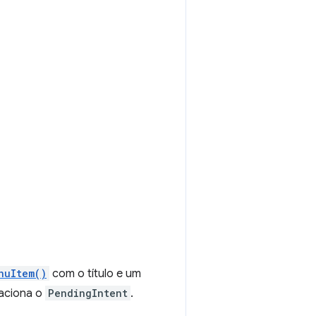
nuItem()
com o título e um
 aciona o
PendingIntent
.