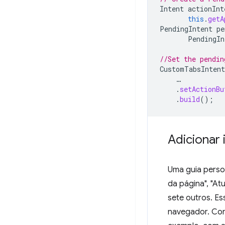
Intent
actionInt
this
.
getA
PendingIntent
pe
PendingIn
//Set the pendin
CustomTabsIntent
…
.
setActionBu
.
build
();
Adicionar
Uma guia perso
da página", "Atu
sete outros. Es
navegador. Con