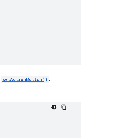
o
setActionButton()
.