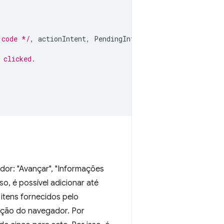
 code */
,
actionIntent
,
PendingIntent
.
FLAG_MUTABLE
);
 clicked.
dor: "Avançar", "Informações
so, é possível adicionar até
 itens fornecidos pelo
ação do navegador. Por