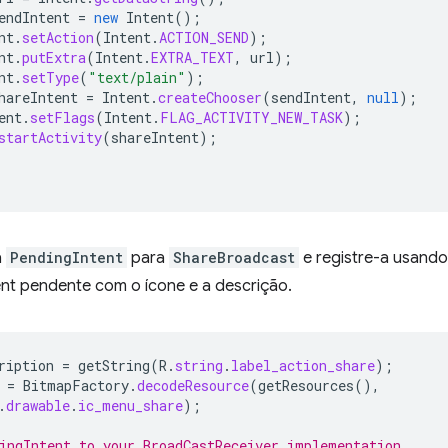
endIntent
=
new
Intent
();
nt
.
setAction
(
Intent
.
ACTION_SEND
);
nt
.
putExtra
(
Intent
.
EXTRA_TEXT
,
url
);
nt
.
setType
(
"text/plain"
);
hareIntent
=
Intent
.
createChooser
(
sendIntent
,
null
);
ent
.
setFlags
(
Intent
.
FLAG_ACTIVITY_NEW_TASK
);
startActivity
(
shareIntent
);
a
PendingIntent
para
ShareBroadcast
e registre-a usand
ent pendente com o ícone e a descrição.
ription
=
getString
(
R
.
string
.
label_action_share
);
=
BitmapFactory
.
decodeResource
(
getResources
(),
.
drawable
.
ic_menu_share
);
ingIntent to your BroadCastReceiver implementation