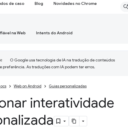
udos de caso
Blog
Novidades no Chrome
fiável na Web
Intents do Android
O Google usa tecnologia de IA na tradução de conteúdos
e preferência. As traduções com IA podem ter erros.
ocs
Web on Android
Guias personalizadas
onar interatividade
onalizada