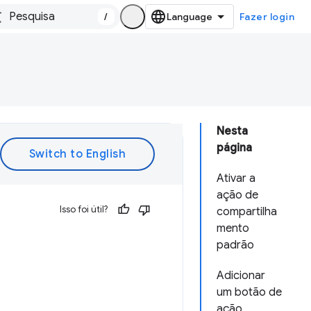
/
Fazer login
Nesta
página
Ativar a
ação de
Isso foi útil?
compartilha
mento
padrão
Adicionar
um botão de
ação