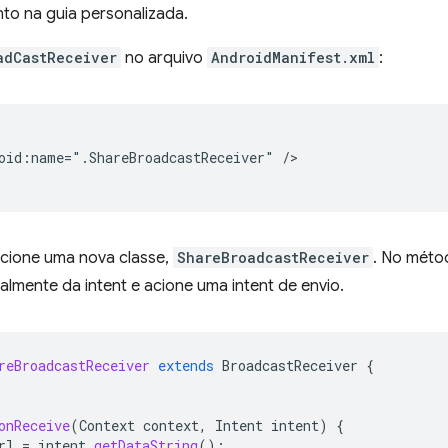
to na guia personalizada.
adCastReceiver
no arquivo
AndroidManifest.xml
:
oid:name=".ShareBroadcastReceiver"
/>

icione uma nova classe,
ShareBroadcastReceiver
. No mét
almente da intent e acione uma intent de envio.
reBroadcastReceiver
extends
BroadcastReceiver
{
onReceive
(
Context
context
,
Intent
intent
)
{
rl
=
intent
.
getDataString
();