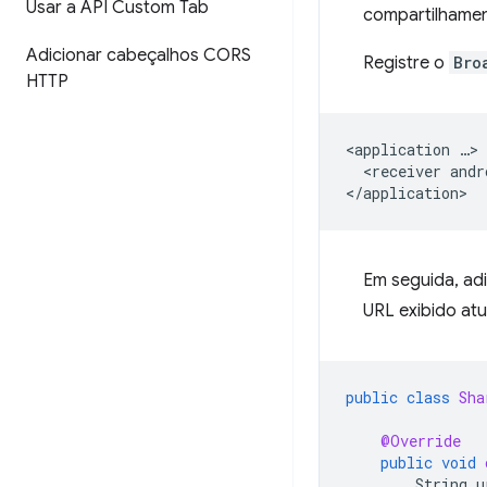
Usar a API Custom Tab
compartilhamen
Adicionar cabeçalhos CORS
Registre o
Bro
HTTP
<application
<receiver
andr
Em seguida, ad
URL exibido atu
public
class
Sha
@Override
public
void
String
u