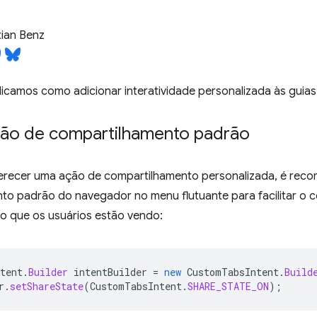
ian Benz
licamos como adicionar interatividade personalizada às guias
ação de compartilhamento padrão
erecer uma ação de compartilhamento personalizada, é recom
to padrão do navegador no menu flutuante para facilitar o c
o que os usuários estão vendo:
tent
.
Builder
intentBuilder
=
new
CustomTabsIntent
.
Build
r
.
setShareState
(
CustomTabsIntent
.
SHARE_STATE_ON
);