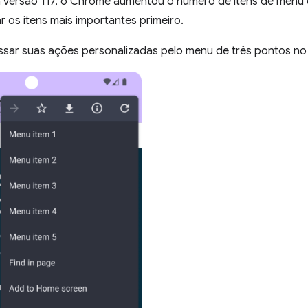
 versão 117, o Chrome aumentou o número de itens de menu de
r os itens mais importantes primeiro.
sar suas ações personalizadas pelo menu de três pontos no c