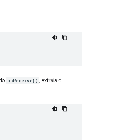
odo
onReceive()
, extraia o