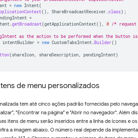
ent
=
new
Intent
(
pplicationContext
(),
ShareBroadcastReceiver
.
class
);
ndingIntent
=
tent
.
getBroadcast
(
getApplicationContext
(),
0
/* request
gIntent as the action to be performed when the button is
intentBuilder
=
new
CustomTabsIntent
.
Builder
()
tton
(
shareIcon
,
shareDescription
,
pendingIntent
)
 itens de menu personalizados
nalizada tem até cinco ações padrão fornecidas pelo navega
alizar", "Encontrar na página" e "Abrir no navegador". Além dis
ses itens de menu serão inseridos entre a linha de ícones e os
fira a imagem abaixo. O número real depende da implement