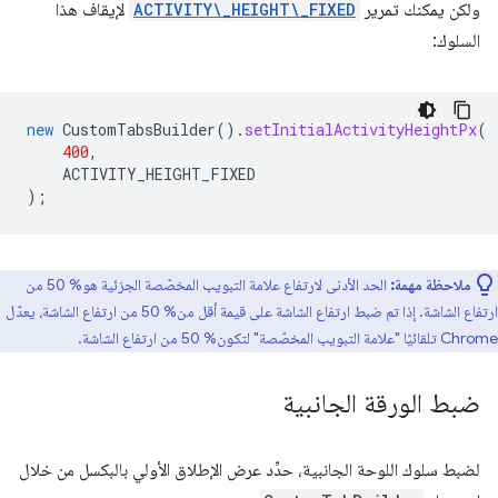
ولكن يمكنك تمرير
ACTIVITY\_HEIGHT\_FIXED
لإيقاف هذا
السلوك:
new
CustomTabsBuilder
().
setInitialActivityHeightPx
(
400
,
ACTIVITY_HEIGHT_FIXED
);
ملاحظة مهمة:
الحد الأدنى لارتفاع علامة التبويب المخصّصة الجزئية هو% 50 من
ارتفاع الشاشة. إذا تم ضبط ارتفاع الشاشة على قيمة أقل من% 50 من ارتفاع الشاشة، يعدّل
Chrome تلقائيًا "علامة التبويب المخصّصة" لتكون% 50 من ارتفاع الشاشة.
ضبط الورقة الجانبية
لضبط سلوك اللوحة الجانبية، حدِّد عرض الإطلاق الأولي بالبكسل من خلال