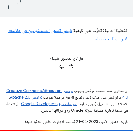
});
}
الخطوة التالية: تعرَّف على كيفية
قياس تفاعل المستخدِمين في علامات
التبويب المخصّصة
.
هل كان المحتوى مفيدًا؟
إنّ محتوى هذه الصفحة مرخّص بموجب
ترخيص Creative Commons Attribution
4.0‏
ما لم يُنصّ على خلاف ذلك، ونماذج الرموز مرخّصة بموجب
ترخيص Apache 2.0‏
.
للاطّلاع على التفاصيل، يُرجى مراجعة
سياسات موقع Google Developers‏
. إنّ Java
هي علامة تجارية مسجَّلة لشركة Oracle و/أو شركائها التابعين.
تاريخ التعديل الأخير: 2023-04-21 (حسب التوقيت العالمي المتفَّق عليه)