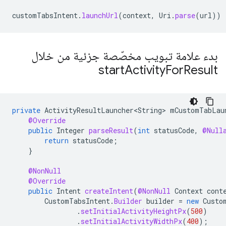
customTabsIntent
.
launchUrl
(
context
,
Uri
.
parse
(
url
))
بدء علامة تبويب مخصّصة جزئية من خلال
start
Activity
For
Result
private
ActivityResultLauncher<String>
mCustomTabLau
@Override
public
Integer
parseResult
(
int
statusCode
,
@Null
return
statusCode
;
}
@NonNull
@Override
public
Intent
createIntent
(
@NonNull
Context
cont
CustomTabsIntent
.
Builder
builder
=
new
Custo
.
setInitialActivityHeightPx
(
500
)
.
setInitialActivityWidthPx
(
400
);