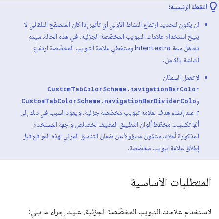
النقطة الرئيسية:
لن يكون لتحديد ارتفاع النشاط الأولي أي تأثير إذا كان المتصفّح التلقائي لا
يتيح استخدام علامات التبويب المخصّصة الجزئية. في هذه الحالة، سيتم
تجاهل سمة Intent extra وستغطي علامة التبويب المخصّصة ارتفاع
الشاشة بالكامل.
لا تعمل السمتَان
CustomTabColorScheme.navigationBarColor
و
CustomTabColorScheme.navigationBarDividerColo
عند إنشاء هدف لعلامة تبويب مخصّصة جزئية. ويعود السبب في ذلك إلى
r
أنّها تكتسِب مخطّط ألوان التطبيق المضيف لخصائص واجهة المستخدم
المذكورة أعلاه. ستكون مسؤولاً عن ضمان التناسق المرئي لهذه المواقع قبل
إطلاق علامة تبويب مخصّصة.
المتطلبات الأساسية
لاستخدام علامات التبويب المخصّصة الجزئية، عليك إجراء ما يلي: