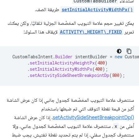
استدعاء
CustomTabBuilder
setInitialActivityWidthPx()
طريقة الصف.
يمكن تغيير حجم علامة التبويب المخصّصة الجزئية تلقائيًا، ولكن يمكنك
تمرير
ACTIVITY\_HEIGHT\_FIXED
لإيقاف هذا السلوك:
CustomTabsIntent
.
Builder
intentBuilder
=
new
Custo
.
setInitialActivityHeightPx
(
400
)
.
setInitialActivityWidthPx
(
400
);
.
setActivitySideSheetBreakpointDp
(
800
);
ستتصرف علامة التبويب المخصّصة كجدول جانبي إذا كان عرض الشاشة
أكبر من قيمة نقطة التوقف التي تم ضبطها باستخدام
setActivitySideSheetBreakpointDp()‎
. إذا كان عرض الشاشة
أعلى من
x
، ستتصرف علامة التبويب المخصّصة كجدول جانبي، وإلا
ستتصرف كجدول سفلي. إذا لم يتم تحديد نقطة تفتيش، يجب ضبط