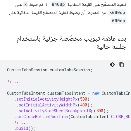
تنفيذ المتصفّح على القيمة التلقائية
840dp
. إذا تم ضبط
x
على
<600dp
، من المفترض أن يضبط تنفيذ المتصفّح القيمة التلقائية على
.
600dp
بدء علامة تبويب مخصّصة جزئية باستخدام
جلسة حالية
CustomTabsSession
customTabsSession
;
// ...
CustomTabsIntent
customTabsIntent
=
new
CustomTabsIn
.
setInitialActivityHeightPx
(
500
)
.
setInitialActivityWidthPx
(
400
);
.
setActivitySideSheetBreakpointDp
(
800
);
.
setCloseButtonPosition
(
CustomTabsIntent
.
CLOSE_BU
// ...
.
build
();