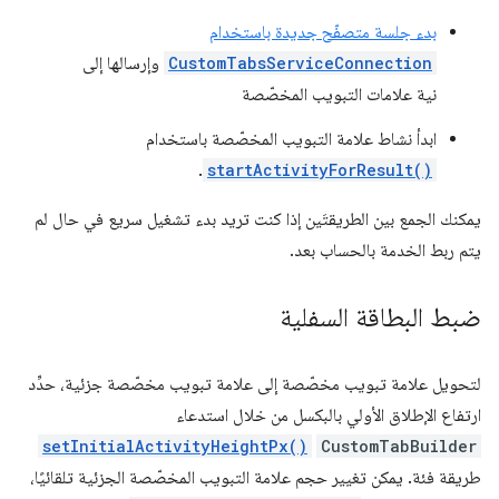
بدء جلسة متصفّح جديدة باستخدام
CustomTabsServiceConnection
وإرسالها إلى
نية علامات التبويب المخصّصة
ابدأ نشاط علامة التبويب المخصّصة باستخدام
.
startActivityForResult()
يمكنك الجمع بين الطريقتَين إذا كنت تريد بدء تشغيل سريع في حال لم
يتم ربط الخدمة بالحساب بعد.
ضبط البطاقة السفلية
لتحويل علامة تبويب مخصّصة إلى علامة تبويب مخصّصة جزئية، حدِّد
ارتفاع الإطلاق الأولي بالبكسل من خلال استدعاء
setInitialActivityHeightPx()
CustomTabBuilder
طريقة فئة. يمكن تغيير حجم علامة التبويب المخصّصة الجزئية تلقائيًا،