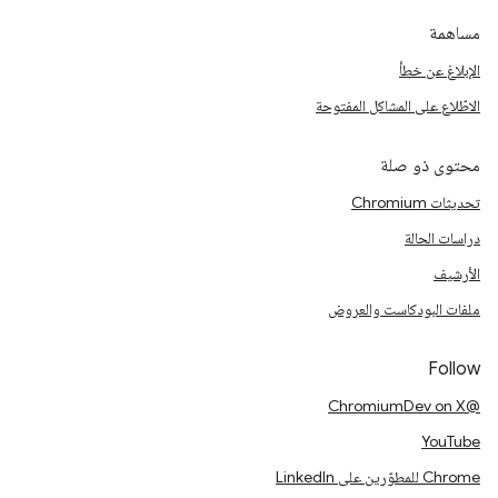
مساهمة
الإبلاغ عن خطأ
الاطّلاع على المشاكل المفتوحة
محتوى ذو صلة
تحديثات Chromium
دراسات الحالة
الأرشيف
ملفات البودكاست والعروض
Follow
@ChromiumDev on X
YouTube
Chrome للمطوّرين على LinkedIn