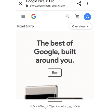
علامة تبويب مخصّصة جزئيًا في بطاقة سفلية