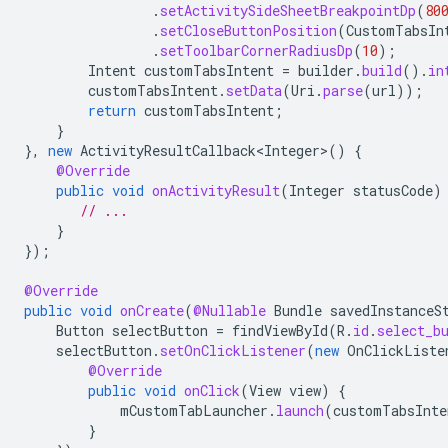
.
setActivitySideSheetBreakpointDp
(
80
.
setCloseButtonPosition
(
CustomTabsIn
.
setToolbarCornerRadiusDp
(
10
);
Intent
customTabsIntent
=
builder
.
build
().
in
customTabsIntent
.
setData
(
Uri
.
parse
(
url
));
return
customTabsIntent
;
}
},
new
ActivityResultCallback<Integer>
()
{
@Override
public
void
onActivityResult
(
Integer
statusCode
)
// ...
}
});
@Override
public
void
onCreate
(
@Nullable
Bundle
savedInstanceS
Button
selectButton
=
findViewById
(
R
.
id
.
select_b
selectButton
.
setOnClickListener
(
new
OnClickListe
@Override
public
void
onClick
(
View
view
)
{
mCustomTabLauncher
.
launch
(
customTabsInte
}