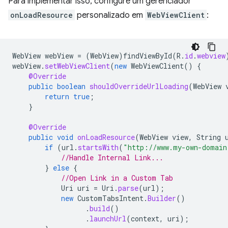
Para implementar isso, configure um gerenciador
onLoadResource
personalizado em
WebViewClient
:
WebView
webView
=
(
WebView
)
findViewById
(
R
.
id
.
webview
webView
.
setWebViewClient
(
new
WebViewClient
()
{
@Override
public
boolean
shouldOverrideUrlLoading
(
WebView
return
true
;
}
@Override
public
void
onLoadResource
(
WebView
view
,
String
if
(
url
.
startsWith
(
"http://www.my-own-domain
//Handle Internal Link...
}
else
{
//Open Link in a Custom Tab
Uri
uri
=
Uri
.
parse
(
url
);
new
CustomTabsIntent
.
Builder
()
.
build
()
.
launchUrl
(
context
,
uri
);