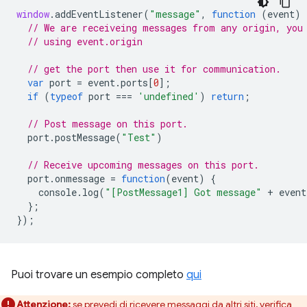
window
.
addEventListener
(
"message"
,
function
(
event
)
// We are receiveing messages from any origin, you
// using event.origin
// get the port then use it for communication.
var
port
=
event
.
ports
[
0
];
if
(
typeof
port
===
'undefined'
)
return
;
// Post message on this port.
port
.
postMessage
(
"Test"
)
// Receive upcoming messages on this port.
port
.
onmessage
=
function
(
event
)
{
console
.
log
(
"[PostMessage1] Got message"
+
event
};
});
Puoi trovare un esempio completo
qui
Attenzione:
se prevedi di ricevere messaggi da altri siti, verifica