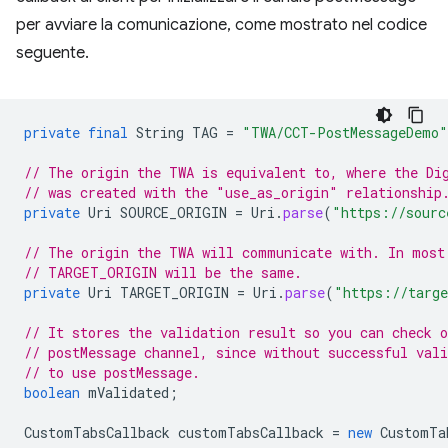
per avviare la comunicazione, come mostrato nel codice
seguente.
private
final
String
TAG
=
"TWA/CCT-PostMessageDemo"
// The origin the TWA is equivalent to, where the Di
// was created with the "use_as_origin" relationship
private
Uri
SOURCE_ORIGIN
=
Uri
.
parse
(
"https://sourc
// The origin the TWA will communicate with. In most
// TARGET_ORIGIN will be the same.
private
Uri
TARGET_ORIGIN
=
Uri
.
parse
(
"https://targe
// It stores the validation result so you can check o
// postMessage channel, since without successful vali
// to use postMessage.
boolean
mValidated
;
CustomTabsCallback
customTabsCallback
=
new
CustomTa