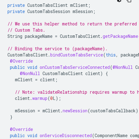
private
CustomTabsClient
mClient
;
private
CustomTabsSession
mSession
;
// We use this helper method to return the preferred
// Custom Tabs.
String
packageName
=
CustomTabsClient
.
getPackageName
// Binding the service to (packageName).
CustomTabsClient
.
bindCustomTabsService
(
this
,
package
@Override
public
void
onCustomTabsServiceConnected
(
@NonNull
C
@NonNull
CustomTabsClient
client
)
{
mClient
=
client
;
// Note: validateRelationship requires warmup to 
client
.
warmup
(
0
L
);
mSession
=
mClient
.
newSession
(
customTabsCallback
)
}
@Override
public
void
onServiceDisconnected
(
ComponentName
com