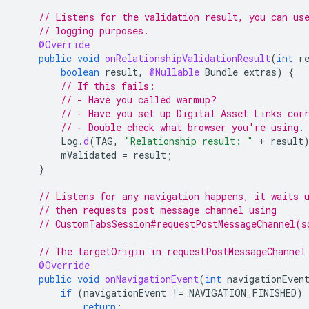
// Listens for the validation result, you can us
// logging purposes.
@Override
public
void
onRelationshipValidationResult
(
int
r
boolean
result
,
@Nullable
Bundle
extras
)
{
// If this fails:
// - Have you called warmup?
// - Have you set up Digital Asset Links cor
// - Double check what browser you're using.
Log
.
d
(
TAG
,
"Relationship result: "
+
result
mValidated
=
result
;
}
// Listens for any navigation happens, it waits 
// then requests post message channel using
// CustomTabsSession#requestPostMessageChannel(s
// The targetOrigin in requestPostMessageChannel
@Override
public
void
onNavigationEvent
(
int
navigationEven
if
(
navigationEvent
!=
NAVIGATION_FINISHED
)
return
;