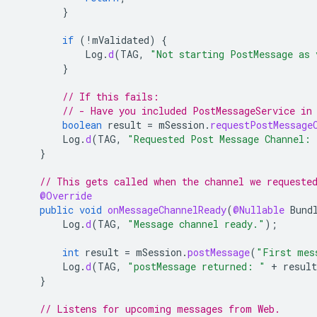
}
if
(
!
mValidated
)
{
Log
.
d
(
TAG
,
"Not starting PostMessage as 
}
// If this fails:
// - Have you included PostMessageService in
boolean
result
=
mSession
.
requestPostMessage
Log
.
d
(
TAG
,
"Requested Post Message Channel: 
}
// This gets called when the channel we requeste
@Override
public
void
onMessageChannelReady
(
@Nullable
Bund
Log
.
d
(
TAG
,
"Message channel ready."
);
int
result
=
mSession
.
postMessage
(
"First mes
Log
.
d
(
TAG
,
"postMessage returned: "
+
result
}
// Listens for upcoming messages from Web.