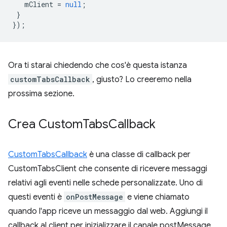
mClient
=
null
;
}
});
Ora ti starai chiedendo che cos'è questa istanza
customTabsCallback
, giusto? Lo creeremo nella
prossima sezione.
Crea Custom
Tabs
Callback
CustomTabsCallback
è una classe di callback per
CustomTabsClient che consente di ricevere messaggi
relativi agli eventi nelle schede personalizzate. Uno di
questi eventi è
onPostMessage
e viene chiamato
quando l'app riceve un messaggio dal web. Aggiungi il
callback al client per inizializzare il canale postMessage