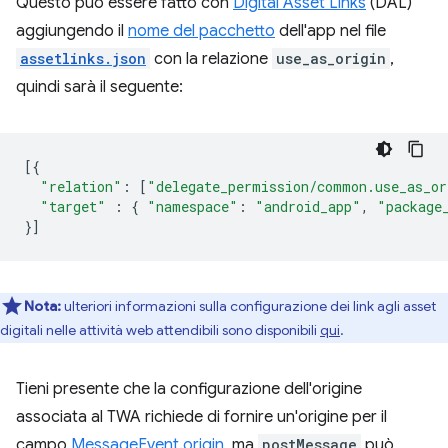
Questo può essere fatto con
Digital Asset Links
(DAL)
aggiungendo il
nome del pacchetto
dell'app nel file
assetlinks.json
con la relazione
use_as_origin
,
quindi sarà il seguente:
[{
"relation"
:
[
"delegate_permission/common.use_as_or
"target"
:
{
"namespace"
:
"android_app"
,
"package
}]
Nota:
ulteriori informazioni sulla configurazione dei link agli asset
digitali nelle attività web attendibili sono disponibili
qui
.
Tieni presente che la configurazione dell'origine
associata al TWA richiede di fornire un'origine per il
campo
MessageEvent.origin
, ma
postMessage
può