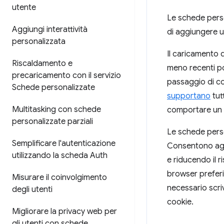
utente
Le schede perso
Aggiungi interattività
di aggiungere u
personalizzata
Il caricamento 
Riscaldamento e
meno recenti po
precaricamento con il servizio
passaggio di co
Schede personalizzate
supportano
tut
Multitasking con schede
comportare un 
personalizzate parziali
Le schede perso
Semplificare l'autenticazione
Consentono agli
utilizzando la scheda Auth
e riducendo il 
browser preferi
Misurare il coinvolgimento
necessario scriv
degli utenti
cookie.
Migliorare la privacy web per
gli utenti con schede