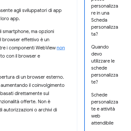
personalizza
ente agli sviluppatori di app
re in una
 loro app.
Scheda
personalizza
gli smartphone, ma opzioni
ta?
l browser effettivo è un
Quando
entre i componenti WebView
non
devo
ato con il browser e
utilizzare le
schede
personalizza
apertura di un browser esterno.
te?
e, aumentando il coinvolgimento
 basati direttamente sul
Schede
zionalità offerte. Non è
personalizza
te e attività
 autorizzazioni o archivi di
web
attendibile