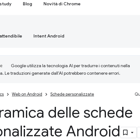
study
Blog
Novità di Chrome
attendibile
Intent Android
Google utilizza la tecnologia AI per tradurre i contenuti nella
ta. Le traduzioni generate dall'AI potrebbero contenere errori.
cs
Web on Android
Schede personalizzate
Qu
ramica delle schede
nalizzate Android