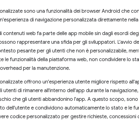
nalizzate sono una funzionalità dei browser Android che cons
n'esperienza di navigazione personalizzata direttamente nella
di contenuti web fa parte delle app mobile sin dagli esordi de
ssono rappresentare una sfida per gli sviluppatori. L'avvio de
ntesto pesante per gli utenti che non è personalizzabile, m
te le funzionalità della piattaforma web, non condividere lo st
overhead per la manutenzione.
nalizzate offrono un'esperienza utente migliore rispetto all'
 utenti di rimanere all'interno dell'app durante la navigazion
rischio che gli utenti abbandonino l'app. A questo scopo, sono
to dell'utente e condividono automaticamente lo stato e le fun
ere codice personalizzato per gestire richieste, concessioni di