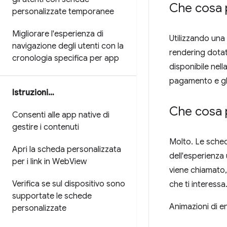
Che cosa 
personalizzate temporanee
Migliorare l'esperienza di
Utilizzando una
navigazione degli utenti con la
rendering dotato
cronologia specifica per app
disponibile nel
pagamento e gli
Istruzioni…
Che cosa 
Consenti alle app native di
gestire i contenuti
Molto. Le sched
Apri la scheda personalizzata
dell'esperienza
per i link in Web
View
viene chiamato,
Verifica se sul dispositivo sono
che ti interess
supportate le schede
Animazioni di en
personalizzate