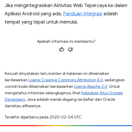
Jika mengintegrasikan Aktivitas Web Tepercaya ke dalam
Aplikasi Android yang ada,
Panduan Integrasi
adalah
tempat yang tepat untuk memulai.
Apakah informasi ini membantu?
Kecuali dinyatakan lain, konten di halaman ini dilisensikan
berdasarkan
Lisensi Creative Commons Attribution 4.0
, sedangkan
contoh kode dilisensikan berdasarkan
Lisensi Apache 2.0
. Untuk
mengetahui informasi selengkapnya, lihat
Kebijakan Situs Google
Developers
. Java adalah merek dagang terdaftar dari Oracle
dan/atau afiliasinya.
Terakhir diperbarui pada 2020-02-04 UTC.