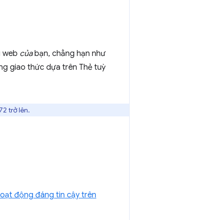
g web
của
bạn, chẳng hạn như
g giao thức dựa trên Thẻ tuỳ
72 trở lên.
oạt động đáng tin cậy trên