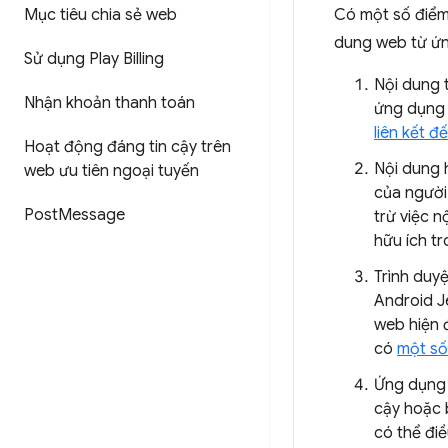
Mục tiêu chia sẻ web
Có một số điểm
dung web từ ứn
Sử dụng Play Billing
Nội dung 
Nhận khoản thanh toán
ứng dụng 
liên kết đ
Hoạt động đáng tin cậy trên
Nội dung 
web ưu tiên ngoại tuyến
của người
Post
Message
trừ việc 
hữu ích tr
Trình duy
Android J
web hiện 
có
một số
Ứng dụng 
cậy hoặc 
có thể điề