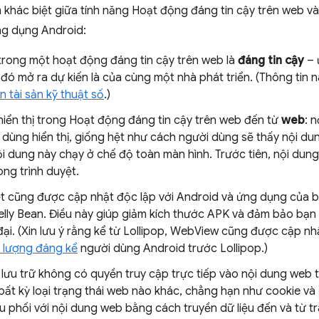
 khác biệt giữa tính năng Hoạt động đáng tin cậy trên web v
g dụng Android:
trong một hoạt động đáng tin cậy trên web là
đáng tin cậy
– 
đó mở ra dự kiến là của cùng một nhà phát triển. (Thông tin
ến tài sản kỹ thuật số
.)
hiển thị trong Hoạt động đáng tin cậy trên web đến từ
web
: 
 dùng hiển thị, giống hệt như cách người dùng sẽ thấy nội dun
nội dung này chạy ở chế độ toàn màn hình. Trước tiên, nội dun
ong trình duyệt.
ệt cũng được cập nhật độc lập với Android và ứng dụng của b
elly Bean. Điều này giúp giảm kích thước APK và đảm bảo bạn 
đại. (Xin lưu ý rằng kể từ Lollipop, WebView cũng được cập nh
 lượng đáng kể
người dùng Android trước Lollipop.)
lưu trữ không có quyền truy cập trực tiếp vào nội dung web
bất kỳ loại trạng thái web nào khác, chẳng hạn như cookie và
u phối với nội dung web bằng cách truyền dữ liệu đến và từ t