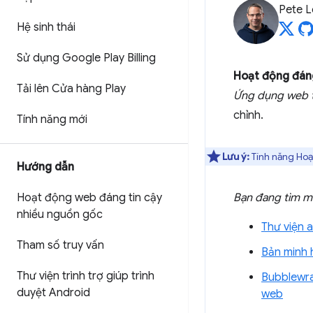
Pete 
Hệ sinh thái
Sử dụng Google Play Billing
Hoạt động đáng
Tải lên Cửa hàng Play
Ứng dụng web t
chỉnh.
Tính năng mới
Lưu ý:
Tính năng Hoạ
Hướng dẫn
Hoạt động web đáng tin cậy
Bạn đang tìm m
nhiều nguồn gốc
Thư viện 
Tham số truy vấn
Bản minh 
Thư viện trình trợ giúp trình
Bubblewra
duyệt Android
web