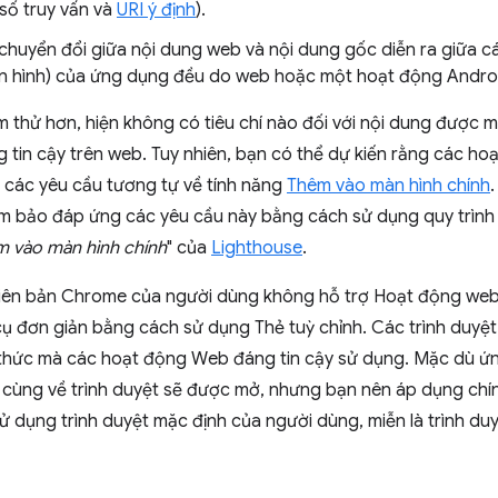
số truy vấn và
URI ý định
).
 chuyển đổi giữa nội dung web và nội dung gốc diễn ra giữa 
àn hình) của ứng dụng đều do web hoặc một hoạt động Andro
 thử hơn, hiện không có tiêu chí nào đối với nội dung được 
tin cậy trên web. Tuy nhiên, bạn có thể dự kiến rằng các ho
 các yêu cầu tương tự về tính năng
Thêm vào màn hình chính
m bảo đáp ứng các yêu cầu này bằng cách sử dụng quy trình k
 vào màn hình chính
" của
Lighthouse
.
phiên bản Chrome của người dùng không hỗ trợ Hoạt động web
cụ đơn giản bằng cách sử dụng Thẻ tuỳ chỉnh. Các trình duyệt
thức mà các hoạt động Web đáng tin cậy sử dụng. Mặc dù ứn
 cùng về trình duyệt sẽ được mở, nhưng bạn nên áp dụng chín
sử dụng trình duyệt mặc định của người dùng, miễn là trình d