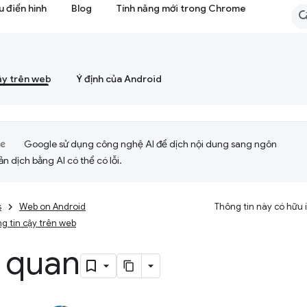
 điển hình
Blog
Tính năng mới trong Chrome
ậy trên web
Ý định của Android
Google sử dụng công nghệ AI để dịch nội dung sang ngôn
ản dịch bằng AI có thể có lỗi.
s
Web on Android
Thông tin này có hữu
g tin cậy trên web
 quan