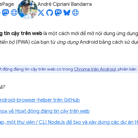
LePage
André Cipriani Bandarra
 tin cậy trên web
là một cách mới để mở nội dung ứng dụn
iến bộ
(PWA) của bạn từ
ứng dụng
Android bằng cách sử dụn
t động đáng tin cậy trên web có trong
Chrome trên Android
, phiên bản 
ã?
android-browser-helper trên GitHub
hoạ về Hoạt động đáng tin cậy trên web
p, một thư viện / CLI NodeJs để tạo và xây dựng các dự án H