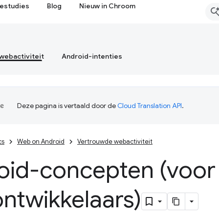
estudies
Blog
Nieuw in Chroom
webactiviteit
Android-intenties
Deze pagina is vertaald door de
Cloud Translation API
.
cs
Web on Android
Vertrouwde webactiviteit
oid-concepten (voor
ntwikkelaars)