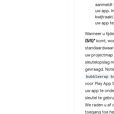
aanmeldt 
uw app. In
kwijtraakt
uw app te
Wanneer u tijd
(5/5)"
komt, wo
standaardwaard
uw projectmap 
sleutelopslag 
gevraagd. Note
bubblewrap b
voor Play App 
uw app te onde
sleutel te gebr
We raden u af o
toegang toe he