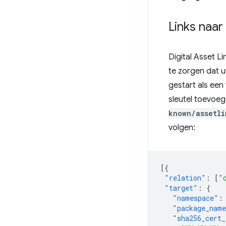
Links naar 
Digital Asset L
te zorgen dat 
gestart als een
sleutel toevoe
known/assetli
volgen:
[{
"relation"
:
[
"
"target"
:
{
"namespace"
:
"package_nam
"sha256_cert_