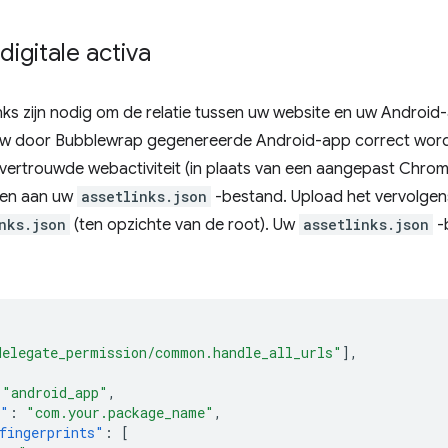
digitale activa
inks zijn nodig om de relatie tussen uw website en uw Androi
uw door Bubblewrap gegenereerde Android-app correct wordt
 vertrouwde webactiviteit (in plaats van een aangepast Chrom
gen aan uw
assetlinks.json
-bestand. Upload het vervolgen
nks.json
(ten opzichte van de root). Uw
assetlinks.json
-
delegate_permission/common.handle_all_urls"
],
"android_app"
,
e"
:
"com.your.package_name"
,
fingerprints"
:
[