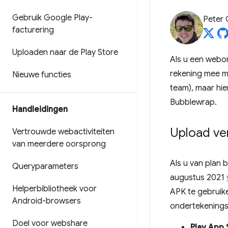
Gebruik Google Play-
Peter
facturering
Uploaden naar de Play Store
Als u een webon
rekening mee mo
Nieuwe functies
team), maar hie
Bubblewrap.
Handleidingen
Upload ve
Vertrouwde webactiviteiten
van meerdere oorsprong
Als u van plan 
Queryparameters
augustus 2021
Helperbibliotheek voor
APK te gebruik
Android-browsers
ondertekeningss
Doel voor webshare
Play App 