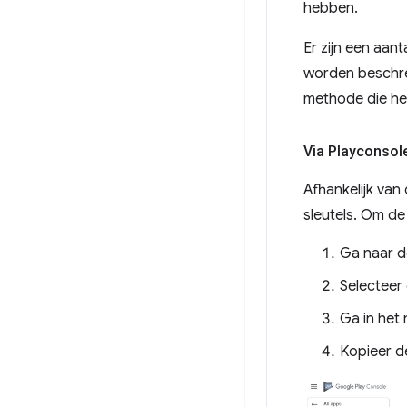
hebben.
Er zijn een aan
worden beschre
methode die het
Via Playconsol
Afhankelijk van
sleutels. Om de
Ga naar 
Selecteer
Ga in het
Kopieer de