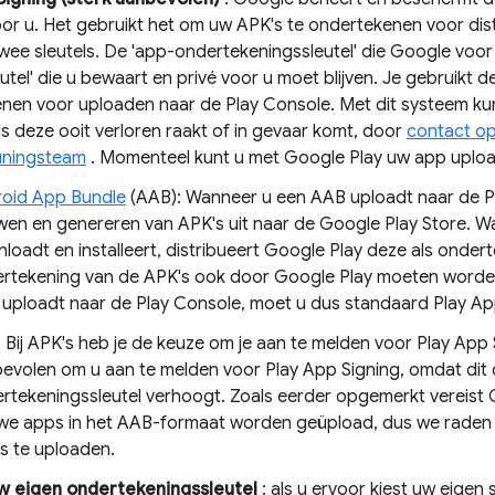
or u. Het gebruikt het om uw APK's te ondertekenen voor dist
twee sleutels. De 'app-ondertekeningssleutel' die Google voor
utel' die u bewaart en privé voor u moet blijven. Je gebruikt d
nen voor uploaden naar de Play Console. Met dit systeem ku
als deze ooit verloren raakt of in gevaar komt, door
contact op
uningsteam
. Momenteel kunt u met Google Play uw app uploa
oid App Bundle
(AAB): Wanneer u een AAB uploadt naar de Pla
en en genereren van APK's uit naar de Google Play Store. 
loadt en installeert, distribueert Google Play deze als onde
rtekening van de APK's ook door Google Play moeten worden
uploadt naar de Play Console, moet u dus standaard Play Ap
 Bij APK's heb je de keuze om je aan te melden voor Play App 
evolen om u aan te melden voor Play App Signing, omdat dit d
rtekeningssleutel verhoogt. Zoals eerder opgemerkt vereist G
we apps in het AAB-formaat worden geüpload, dus we raden a
s te uploaden.
w eigen ondertekeningssleutel
: als u ervoor kiest uw eigen 