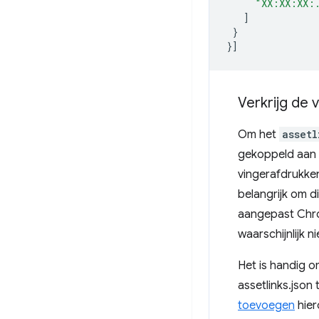
"XX:XX:XX:
]
}
}]
Verkrijg de 
Om het
assetl
gekoppeld aan d
vingerafdrukke
belangrijk om d
aangepast Chro
waarschijnlijk n
Het is handig o
assetlinks.json
toevoegen
hier