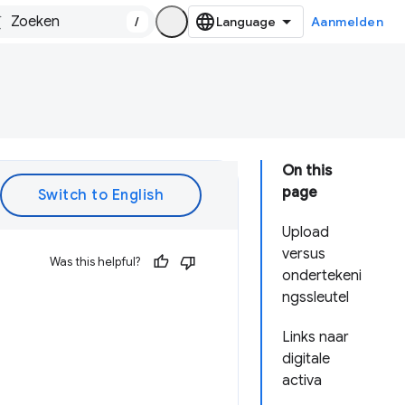
/
Aanmelden
On this
page
Upload
versus
Was this helpful?
ondertekeni
ngssleutel
Links naar
digitale
activa