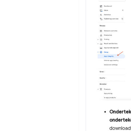
Ondertek
onderteke
downloadt