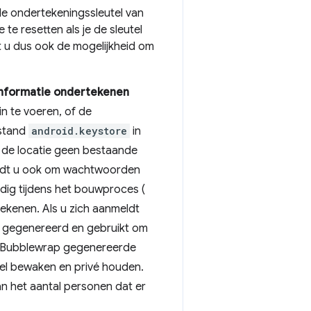
de ondertekeningssleutel van
 te resetten als je de sleutel
st u dus ook de mogelijkheid om
informatie ondertekenen
in te voeren, of de
estand
android.keystore
in
 de locatie geen bestaande
wordt u ook om wachtwoorden
dig tijdens het bouwproces (
tekenen. Als u zich aanmeldt
t gegenereerd en gebruikt om
or Bubblewrap gegenereerde
tel bewaken en privé houden.
an het aantal personen dat er