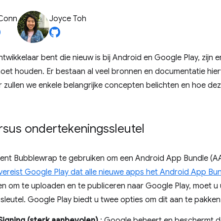
 Conn
Joyce Toh
twikkelaar bent die nieuw is bij Android en Google Play, zijn e
et houden. Er bestaan ​​al veel bronnen en documentatie hier
r zullen we enkele belangrijke concepten belichten en hoe d
rsus ondertekeningssleutel
bent Bubblewrap te gebruiken om een ​​Android App Bundle (A
vereist Google Play dat alle nieuwe apps het Android App Bu
en om te uploaden en te publiceren naar Google Play, moet 
leutel. Google Play biedt u twee opties om dit aan te pakken
Signing (sterk aanbevolen)
: Google beheert en beschermt d