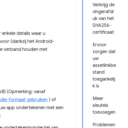
Verkrijg de
vingerafdr
uk van het
SHA256-
certificaat
r enkele details waar u
voor (dankzij het Android-
Ervoor
eze verband houden met
zorgen dat
uw
assetlinkbe
stand
toegankelij
k is
AB) (Opmerking: vanaf
Meer
ndle-formaat gebruiken
) of
sleutels
u uw app ondertekenen met een
toevoegen
:
Problemen
e ondertekeningssleutel van