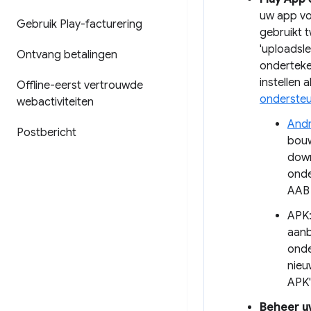
uw app vo
Gebruik Play-facturering
gebruikt 
'uploadsle
Ontvang betalingen
onderteke
instellen 
Offline-eerst vertrouwde
onderste
webactiviteiten
Andr
Postbericht
bouw
down
onde
AAB 
APK:
aanb
onde
nieu
APK'
Beheer u