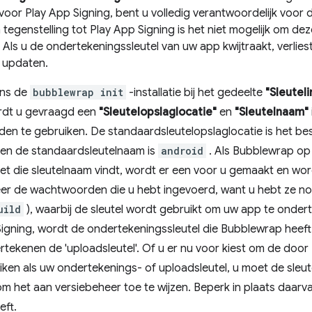
voor Play App Signing, bent u volledig verantwoordelijk voor 
 tegenstelling tot Play App Signing is het niet mogelijk om deze
. Als u de ondertekeningssleutel van uw app kwijtraakt, verlie
 updaten.
ens de
bubblewrap init
-installatie bij het gedeelte
"Sleutel
rdt u gevraagd een
"Sleutelopslaglocatie"
en
"Sleutelnaam"
en te gebruiken. De standaardsleutelopslaglocatie is het b
en de standaardsleutelnaam is
android
. Als Bubblewrap op
met die sleutelnaam vindt, wordt er een voor u gemaakt en 
er de wachtwoorden die u hebt ingevoerd, want u hebt ze no
uild
), waarbij de sleutel wordt gebruikt om uw app te onder
Signing, wordt de ondertekeningssleutel die Bubblewrap heef
rtekenen de 'uploadsleutel'. Of u er nu voor kiest om de do
uiken als uw ondertekenings- of uploadsleutel, u moet de sleu
m het aan versiebeheer toe te wijzen. Beperk in plaats daarv
eft.