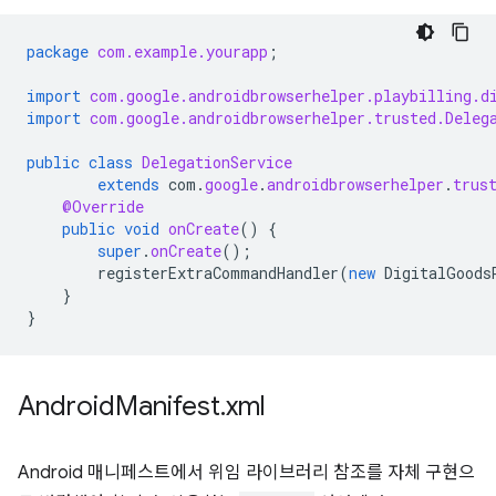
package
com.example.yourapp
;
import
com.google.androidbrowserhelper.playbilling.d
import
com.google.androidbrowserhelper.trusted.Deleg
public
class
DelegationService
extends
com
.
google
.
androidbrowserhelper
.
trus
@Override
public
void
onCreate
()
{
super
.
onCreate
();
registerExtraCommandHandler
(
new
DigitalGoods
}
}
Android
Manifest
.
xml
Android 매니페스트에서 위임 라이브러리 참조를 자체 구현으