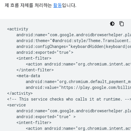
제 흐름 자체를 처리하는
활동
입니다.
<action
android:name="org.chromium.intent.ac
android:value="https://play.google.com/billi
</activity>

<!--
This
service
checks
who
calls
it
at
runtime.
-->
android:exported="true"
<action
android:name="org.chromium.intent.ac