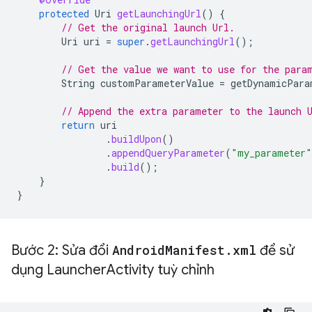
protected
Uri
getLaunchingUrl
()
{
// Get the original launch Url.
Uri
uri
=
super
.
getLaunchingUrl
();
// Get the value we want to use for the para
String
customParameterValue
=
getDynamicPara
// Append the extra parameter to the launch 
return
uri
.
buildUpon
()
.
appendQueryParameter
(
"my_parameter"
.
build
();
}
}
Bước 2: Sửa đổi
Android
Manifest
.
xml
để sử
dụng Launcher
Activity tuỳ chỉnh