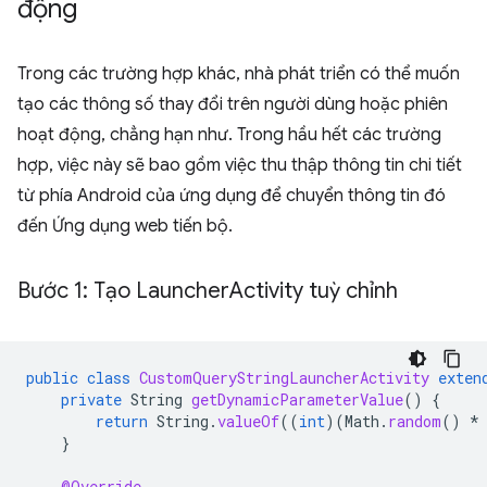
động
Trong các trường hợp khác, nhà phát triển có thể muốn
tạo các thông số thay đổi trên người dùng hoặc phiên
hoạt động, chẳng hạn như. Trong hầu hết các trường
hợp, việc này sẽ bao gồm việc thu thập thông tin chi tiết
từ phía Android của ứng dụng để chuyển thông tin đó
đến Ứng dụng web tiến bộ.
Bước 1: Tạo Launcher
Activity tuỳ chỉnh
public
class
CustomQueryStringLauncherActivity
exten
private
String
getDynamicParameterValue
()
{
return
String
.
valueOf
((
int
)(
Math
.
random
()
*
}
@Override