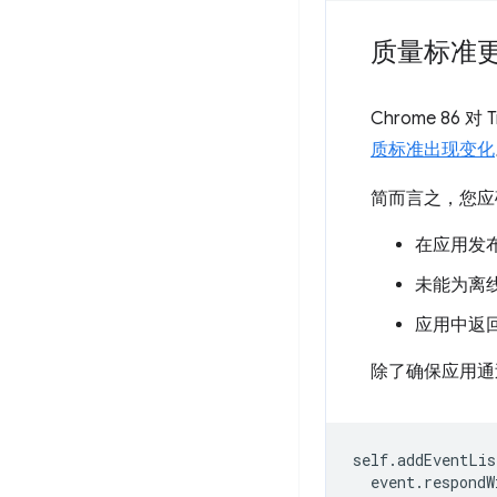
质量标准
Chrome 86 
质标准出现变化
简而言之，您应
在应用发
未能为离线
应用中返回 
除了确保应用
self
.
addEventLis
event
.
respondW