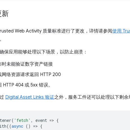
更新
对 Trusted Web Activity 质量标准进行了更改，详情请参阅
使用 Tru
。
确保应用能够处理以下场景，以防止崩溃：
布时未能验证数字资产链接
网络资源请求返回 HTTP 200
HTTP 404 或 5xx 错误。
通过
Digital Asset Links 验证
之外，服务工件还可以处理以下剩余
tener
(
'fetch'
,
event
=
>
{
ith
((
async
()
=
>
{