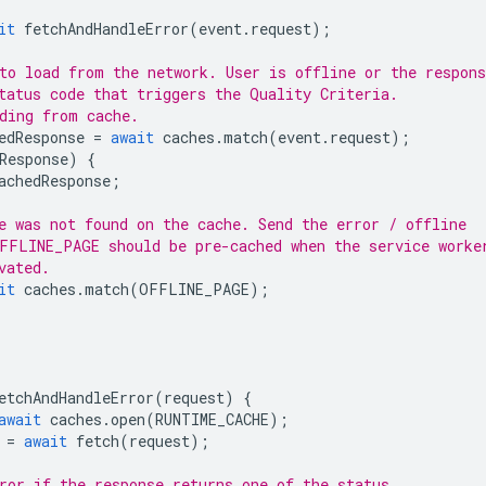
it
fetchAndHandleError
(
event
.
request
);
to load from the network. User is offline or the respons
tatus code that triggers the Quality Criteria.
ding from cache.
edResponse
=
await
caches
.
match
(
event
.
request
);
Response
)
{
achedResponse
;
e was not found on the cache. Send the error / offline
FFLINE_PAGE should be pre-cached when the service worke
vated.
it
caches
.
match
(
OFFLINE_PAGE
);
etchAndHandleError
(
request
)
{
await
caches
.
open
(
RUNTIME_CACHE
);
=
await
fetch
(
request
);
ror if the response returns one of the status