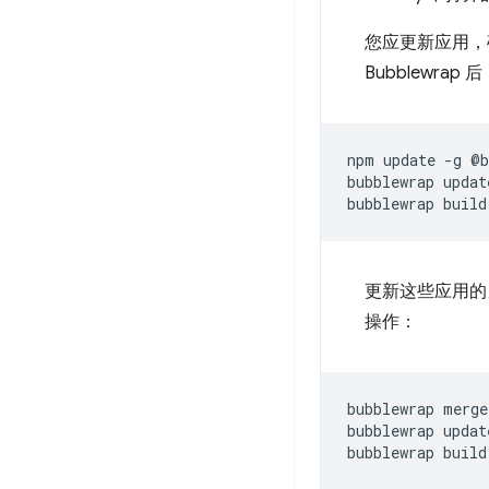
您应更新应用，
Bubblewrap 
npm
update
-g
@b
bubblewrap
update
bubblewrap
更新这些应用的
操作：
bubblewrap
merge

bubblewrap
update
bubblewrap