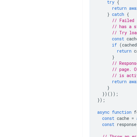
try
{
return
awa
}
catch
{
// Failed 
// has a s
// Try loa
const
cach
if
(
cached
return
c
}
// Respons
// page. O
// is acti
return
awa
}
})());
});
async
function
f
const
cache
=
const
response
// Throw an er