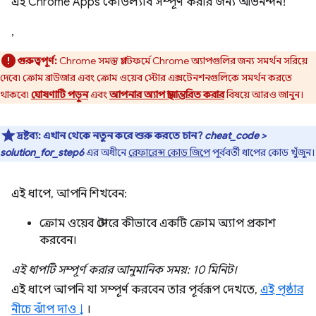
এই Chrome Apps কোডল্যাব সম্পূর্ণ করার জন্য অভিনন্দন!
,
গুরুত্বপূর্ণ:
Chrome সমস্ত প্ল্যাটফর্মে Chrome অ্যাপগুলির জন্য সমর্থন সরিয়ে
দেবে৷ ক্রোম ব্রাউজার এবং ক্রোম ওয়েব স্টোর এক্সটেনশনগুলিকে সমর্থন করতে
থাকবে৷
ঘোষণাটি পড়ুন
এবং
আপনার অ্যাপ স্থানান্তরিত করার
বিষয়ে আরও জানুন।
দ্রষ্টব্য:
এখান থেকে নতুন করে শুরু করতে চান?
cheat_code >
solution_for_step6
এর অধীনে
রেফারেন্স কোড জিপে
পূর্ববর্তী ধাপের কোড খুঁজুন।
এই ধাপে, আপনি শিখবেন:
ক্রোম ওয়েব স্টোরে কীভাবে একটি ক্রোম অ্যাপ প্রকাশ
করবেন।
এই ধাপটি সম্পূর্ণ করার আনুমানিক সময়: 10 মিনিট।
এই ধাপে আপনি যা সম্পূর্ণ করবেন তার পূর্বরূপ দেখতে,
এই পৃষ্ঠার
নীচে ঝাঁপ দাও ↓
।