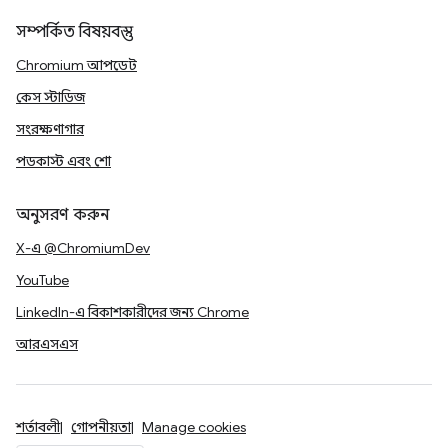
সম্পর্কিত বিষয়বস্তু
Chromium আপডেট
কেস স্টাডিজ
সংরক্ষণাগার
পডকাস্ট এবং শো
অনুসরণ করুন
X-এ @ChromiumDev
YouTube
LinkedIn-এ বিকাশকারীদের জন্য Chrome
আরএসএস
শর্তাবলী
গোপনীয়তা
Manage cookies