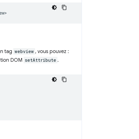
un tag
webview
, vous pouvez :
onction DOM
setAttribute
.