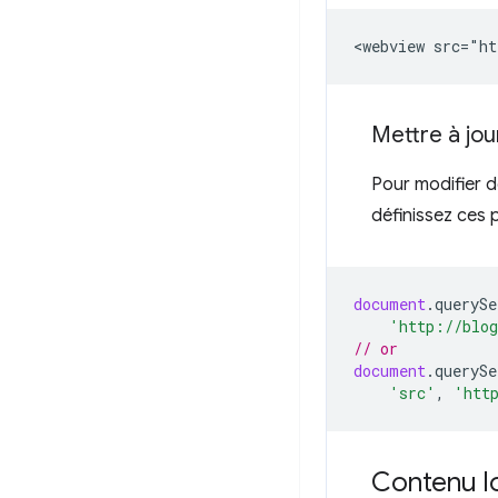
Mettre à jou
Pour modifier 
définissez ces 
document
.
querySe
'http://blo
// or
document
.
querySe
'src'
,
'htt
Contenu lo