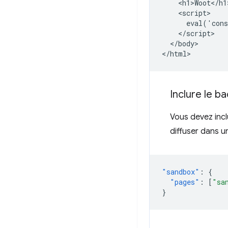
    <h1>Woot</h1>
    <script>

      eval('cons
    </script>

  </body>

Inclure le b
Vous devez inc
diffuser dans 
"sandbox"
:
{
"pages"
:
[
"sa
}