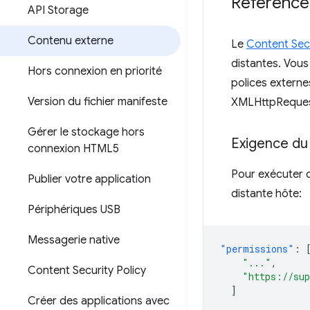
Référence
API Storage
Contenu externe
Le
Content Secu
distantes. Vous
Hors connexion en priorité
polices externe
Version du fichier manifeste
XMLHttpRequest 
Gérer le stockage hors
Exigence du 
connexion HTML5
Pour exécuter d
Publier votre application
distante hôte:
Périphériques USB
Messagerie native
"permissions"
:
"..."
,
Content Security Policy
"https://sup
]
Créer des applications avec