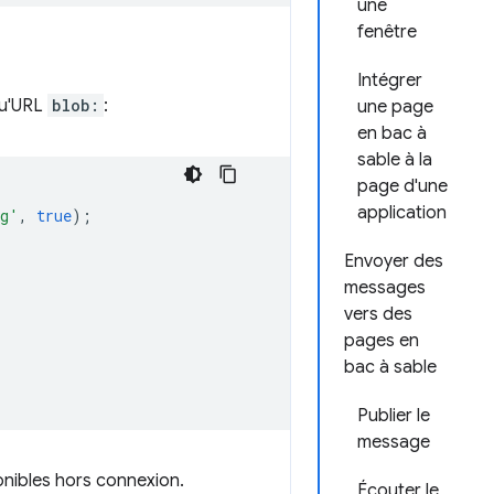
une
fenêtre
Intégrer
qu'URL
blob:
:
une page
en bac à
sable à la
page d'une
application
ng'
,
true
);
Envoyer des
messages
vers des
pages en
bac à sable
Publier le
message
onibles hors connexion.
Écouter le