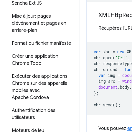
Sencha Ext JS
XMLHttp
Req
Mise à jour: pages
d'événement et pages en
Récupérez l'URL
arrière-plan
Format du fichier manifeste
var
xhr
=
new
XM
Créer une application
xhr
.
open
(
'GET'
,
Chrome Todo
xhr
.
responseType
xhr
.
onload
=
fun
var
img
=
docu
Exécuter des applications
img
.
src
=
wind
Chrome sur des appareils
document
.
body
.
mobiles avec
};
Apache Cordova
xhr
.
send
();
Authentification des
utilisateurs
Vous pouvez
en
Moteurs de jeu