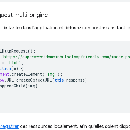
uest multi-origine
 distante dans l'application et diffusez son contenu en tant 
LHttpRequest
();
'https://supersweetdomainbutnotcspfriendly.com/image.p
=
'blob'
;
ction
(
e
)
{
ment
.
createElement
(
'img'
);
ow
.
URL
.
createObjectURL
(
this
.
response
);
appendChild
(
img
);
registrer
ces ressources localement, afin qu'elles soient disp