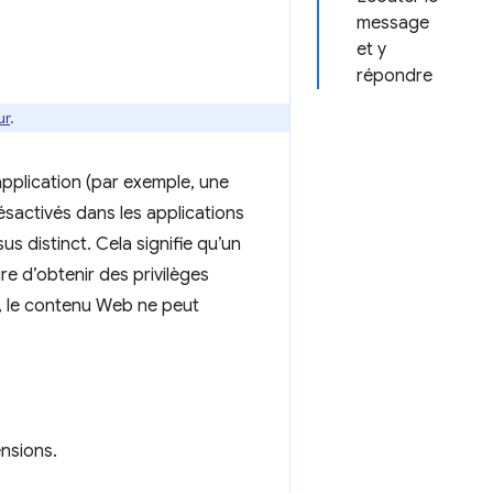
message
et y
répondre
ur
.
pplication (par exemple, une
ésactivés dans les applications
s distinct. Cela signifie qu’un
ure d’obtenir des privilèges
n, le contenu Web ne peut
ensions.