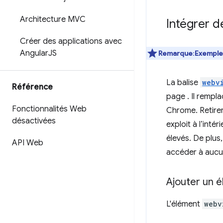
Architecture MVC
Intégrer 
Créer des applications avec
Angular
JS
Remarque
:
Exemple
La balise
webv
Référence
page . Il rempl
Fonctionnalités Web
Chrome. Retirer 
désactivées
exploit à l’inté
élevés. De plus
API Web
accéder à aucun
Ajouter un 
L'élément
webv