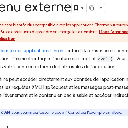
enu externe
e sera bientôt plus compatible avec les applications Chrome sur toutes
tore continuera de prendre en charge les extensions.
Lisez l'annonc
lication
écurité des applications Chrome
interdit la présence de con
isation d'éléments intégrés l'écriture de script et
eval()
. Vous
is votre contenu externe doit être isolés de l'application.
é ne peut accéder directement aux données de l'application ni 
ines les requêtes XMLHttpRequest et les messages post-mess
e l'événement et le contenu en bac à sable et accéder indire
 d'API
:vous souhaitez tester le code ? Consultez l'exemple
sandbox
.