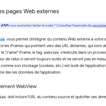
des pages Web externes
 d'API
:vous souhaitez tester le code ? Consultez l'exemple de
navigate
iew
vous permet d'intégrer du contenu Web externe à votre a
ace les iFrames qui pointent vers des URL distantes, qui sont d
le "J’aime" iFrame, le tag
webview
s'exécute dans un processu
rieur de celui-ci seront toujours isolés et ne seront pas en mes
, comme son stockage (cookies, etc.) est isolé de l'applicatio
e des les données de l'application.
élément Web
View
iew
doit inclure l'URL du contenu source et spécifier ses dim