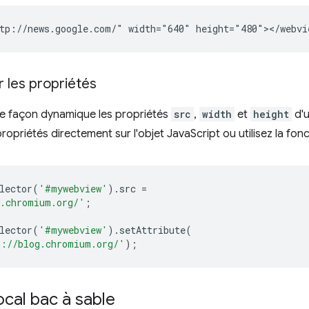
r les propriétés
de façon dynamique les propriétés
src
,
width
et
height
d'
propriétés directement sur l'objet JavaScript ou utilisez la f
lector
(
'#mywebview'
).
src
=
g.chromium.org/'
;
lector
(
'#mywebview'
).
setAttribute
(
p://blog.chromium.org/'
);
cal bac à sable