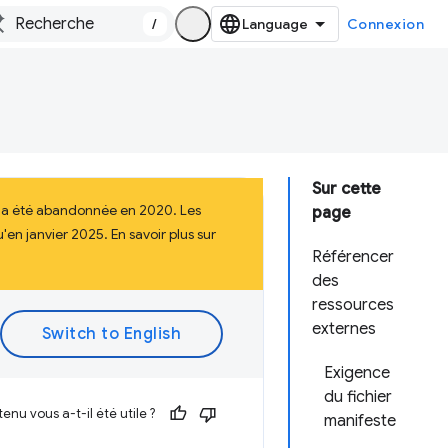
/
Connexion
Sur cette
i a été abandonnée en 2020. Les
page
en janvier 2025. En savoir plus sur
Référencer
des
ressources
externes
Exigence
du fichier
enu vous a-t-il été utile ?
manifeste