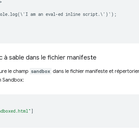


ole.log(\'I am an eval-ed inline script.\')');

ac à sable dans le fichier manifeste
lure le champ
sandbox
dans le fichier manifeste et répertorier
un Sandbox:
ndboxed.html"
]