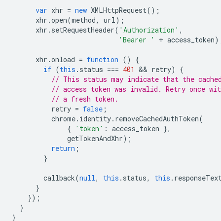
var
xhr
=
new
XMLHttpRequest
();
xhr
.
open
(
method
,
url
);
xhr
.
setRequestHeader
(
'Authorization'
,
'Bearer '
+
access_token
)
xhr
.
onload
=
function
()
{
if
(
this
.
status
===
401
 && 
retry
)
{
// This status may indicate that the cache
// access token was invalid. Retry once wit
// a fresh token.
retry
=
false
;
chrome
.
identity
.
removeCachedAuthToken
(
{
'token'
:
access_token
},
getTokenAndXhr
);
return
;
}
callback
(
null
,
this
.
status
,
this
.
responseTex
}
});
}
}