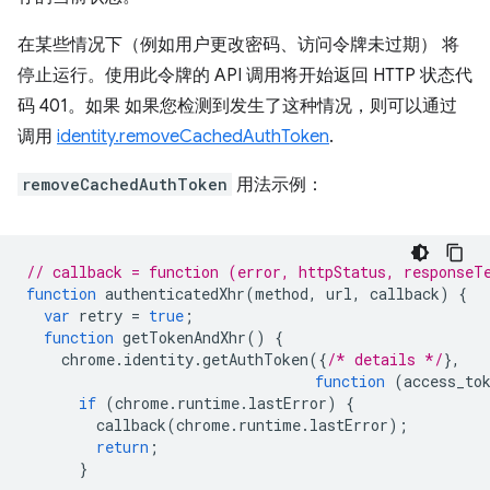
在某些情况下（例如用户更改密码、访问令牌未过期） 将
停止运行。使用此令牌的 API 调用将开始返回 HTTP 状态代
码 401。如果 如果您检测到发生了这种情况，则可以通过
调用
identity.removeCachedAuthToken
.
removeCachedAuthToken
用法示例：
// callback = function (error, httpStatus, responseT
function
authenticatedXhr
(
method
,
url
,
callback
)
{
var
retry
=
true
;
function
getTokenAndXhr
()
{
chrome
.
identity
.
getAuthToken
({
/* details */
},
function
(
access_to
if
(
chrome
.
runtime
.
lastError
)
{
callback
(
chrome
.
runtime
.
lastError
);
return
;
}