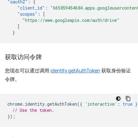
"oauth2"
:
{
"client_id"
:
"665859454684.apps.googleuserconten
"scopes"
:
[
"https://www.googleapis.com/auth/drive"
]
}
获取访问令牌
您现在可以通过调用
identity.getAuthToken
获取身份验证
令牌。
chrome
.
identity
.
getAuthToken
({
'interactive'
:
true
}
// Use the token.
});