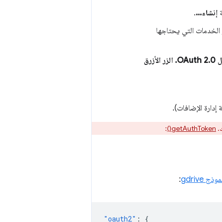
ة
إنشاء...
.
 الخدمات التي يحتاجها
إنشاء عميل OAuth 2.0. الزر الأزرق
دارة الإضافات).
ك.
getAuthToken()
:
موذج gdrive
:
"oauth2"
:
{