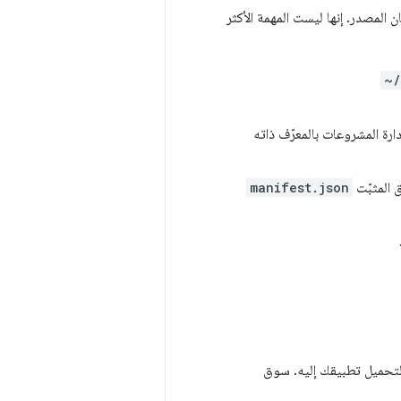
يان المصدر. إنها ليست المهمة الأكثر
~/
ارة المشروعات بالمعرّف ذاته
ق المثبّت
manifest.json
ه المُستخدَم لتحميل تطبيقك إليه. سوق