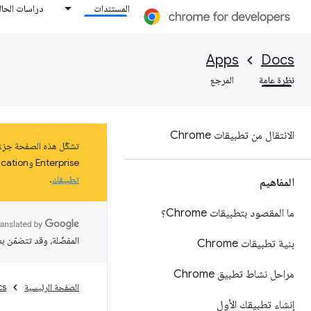
المستندات
دراسات الحال
Apps
Docs
نظرة عامة
المرجع
الانتقال من تطبيقات Chrome
Enterprise وEducation على نظام التشغيل ChromeOS حتى كانون الثاني (يناير) 2025 على الأقل. اطّلِع على مزيد من المعلومات عن
تطبيقك
.
المفاهيم
ما المقصود بتطبيقات Chrome؟
المفضّلة، وقد تتضمّن ب
بنية تطبيقات Chrome
مراحل نشاط تطبيق Chrome
الصفحة الرئيسية
cs
إنشاء تطبيقك الأول