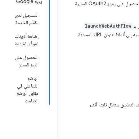
يتبع Google
يمتلك مستخدمو تطبيقات Chrome حساب Google مرتبطًا بملفهم الشخصي. يمكن للتطبيقات الحصول على رموز OAuth2 المميزة
التسجيل لدى
مقدّم الخدمة
launchWebAuthFlow
تستخدم هذه الطريقة نافذة منبثقة في المتصفّح لعرض صفحات موفِّر الخدمة واللقطات. تعيد التوجيه إلى أنماط عنوان URL المحددة.
إضافة أذونات
لموفّر الخدمة
الحصول على
الرمز المميّز
الوضع
التفاعلي في
مقابل الوضع
الصامت
ف التطبيق ستظل ثابتة أثناء