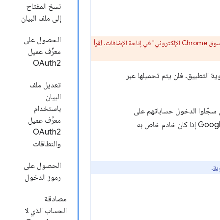
نسخ المفتاح
إلى ملف البيان
الحصول على
اقرأ
معرِّف عميل
OAuth2
الويب ميزات HTTP، بينما يتم تشغيل تطبيقات Chrome داخل حاوية التطبيق. فلن يتم تحميلها عبر
تعديل ملف
البيان
باستخدام
سجّلوا الدخول حساباتهم على
معرِّف عميل
للمستخدمين الذين سجّلوا الدخول إلى حساب غير تابع لـ Google إذا كان خادم خاص به
OAuth2
والنطاقات
الحصول على
ية
.
رموز الدخول
مصادقة
الحساب الذي لا