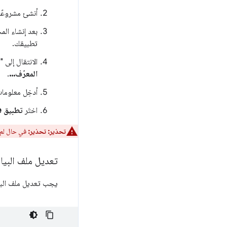
أنشئ مشروعًا
بعد إنشاء ال
تطبيقك.
الانتقال إلى 
المعرّف...
.
أدخِل معلومات
اختَر
تطبيق Chrome
تحذير:
تحذير:
في حال لم 
تعديل ملف البيان باست
يجب تعديل ملف البيان 