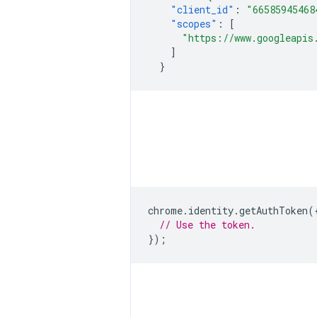
"client_id"
:
"66585945468
"scopes"
:
[
"https://www.googleapis
]
}
chrome
.
identity
.
getAuthToken
(
// Use the token.
});