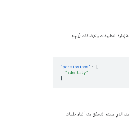
إدارة التطبيقات والإضافات (راجِع
"permissions"
:
[
"identity"
]
في Google، ستقدم عنوان URL الخاص رقم التعريف الذي سيتم التحقّق منه أثناء طلبات