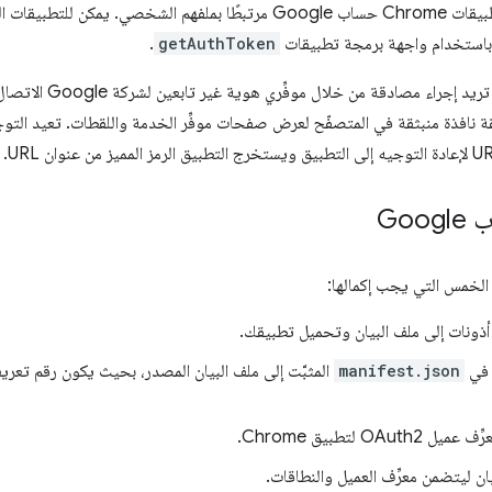
باستخدام واجهة برمجة تطبيقات
getAuthToken
.
 إجراء مصادقة من خلال موفِّري هوية غير تابعين لشركة Google الاتصال بـ
Goo
الخمس التي يجب إكمالها:
أذونات إلى ملف البيان وتحميل تطبيقك.
 في
manifest.json
المثبَّت إلى ملف البيان المصدر، بحيث يكون رقم تعري
OAut لتطبيق Chrome.
يان ليتضمن معرِّف العميل والنطاقات.