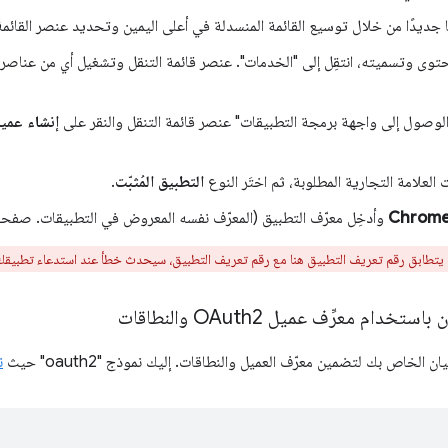
 جديدًا من خلال توسيع القائمة المنسدلة في أعلى اليمين وتحديد عنصر القائم
محتوى وتسميته، انتقِل إلى "الخدمات". عنصر قائمة التنقل وتشغيل أي من عناصر
"الوصول إلى واجهة برمجة التطبيقات" عنصر قائمة التنقل والنقر على
 العلامة التجارية المطلوبة، ثم اختَر النوع
التطبيق المُثبّت
.
وأدخِل معرّف التطبيق (المعرّف نفسه المعروض في التطبيقات. صفحة إ
يتطابق رقم تعريف التطبيق هنا مع رقم تعريف التطبيق، سيحدث خطأ عند استدعاء تطبيق
خدام معرِّف عميل OAuth2 والنطاقات
الخاص بك لتضمين معرّف العميل والنطاقات. إليك نموذج "oauth2" حيث
ن