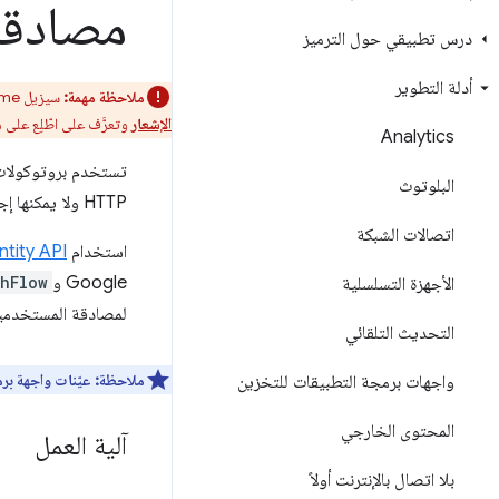
مصادقة
درس تطبيقي حول الترميز
أدلة التطوير
ملاحظة مهمة:
سيزيل Chrome دعم تطبيقات Chrome على جميع الأنظمة الأساسية. متصفح Chrome سيستمر "سوق Chrome الإلكتروني" في إتاحة الإضافات.
الإشعار
وتعرَّف على اطّلِع على
Analytics
البلوتوث
HTTP ولا يمكنها إجراء عمليات إعادة توجيه أو تعيين ملفات تعريف الارتباط.
اتصالات الشبكة
استخدام
tity API
Google و
hFlow
الأجهزة التسلسلية
لمصادقة المستخدمي
التحديث التلقائي
ملاحظة:
عيّنات واجهة بر
واجهات برمجة التطبيقات للتخزين
المحتوى الخارجي
آلية العمل
بلا اتصال بالإنترنت أولاً