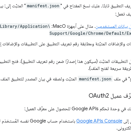
ف التطبيق ثابتًا، عليك نسخ المفتاح في "
manifest.json
" المثبَّت إلى: ب
يف تعمل:
ل بيانات المستخدمين
. مثال على أجهزة MacO:
Library/Application\
Support/Google/Chrome/Default/E
ات والإضافات المثبَّتة ومطابقة رقم تعريف التطبيق على التطبيقات والإضافات إد
يل التطبيقات المثبَّت (سيكون هذا إصدارًا ضمن رقم تعريف التطبيق). فتح التطبي
ح" في ملف
manifest.json
المثبَّت ولصقه في بيان المصدر للتطبيق الملف.
عميل OAuth2
Google  للحصول على معرِّف العميل:
 إلى
Google APIs Console
باستخدام حساب Google نفس