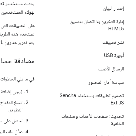
إصدار البيان
لهؤلاء المستخدمين 
إدارة التخزين بلا اتصال بتنسيق
على التطبيقات التي تريد
HTML5
نشر تطبيقك
يتم تمرير عناوين URL لإعادة التوجيه إلى التطبيق ويستخرج التطبيق الرمز المميز من عنوان URL.
أجهزة USB
مصادقة حساب gle
الرسائل الأصلية
في ما يلي الخطوات 
سياسة أمان المحتوى
يُرجى إضافة 
تصميم تطبيقات باستخدام Sencha
انسخ المفتاح
Ext JS
التطوير.
تحديث: صفحات الأحداث وصفحات
احصل على معرِّف عميل h2
الخلفية
عدِّل ملف الب