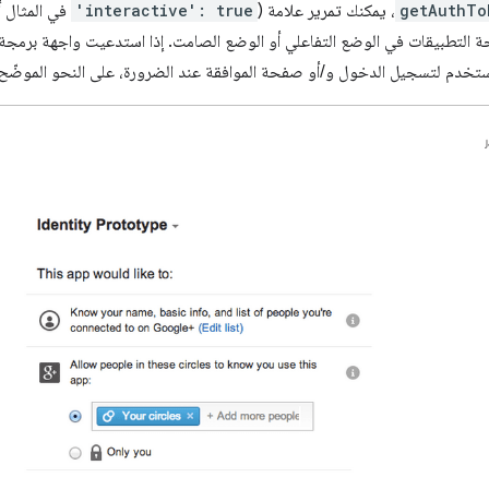
getAuthTo
، يمكنك تمرير علامة (
'interactive': true
في المثال أ
ة التطبيقات في الوضع التفاعلي أو الوضع الصامت. إذا استدعيت واجهة برمجة
خدم لتسجيل الدخول و/أو صفحة الموافقة عند الضرورة، على النحو الموضّح ف